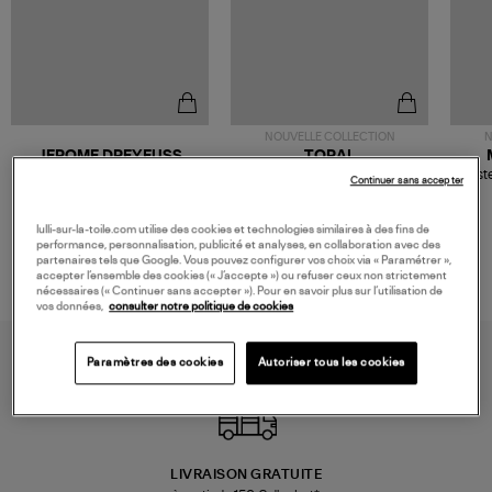
NOUVELLE COLLECTION
N
JEROME DREYFUSS
TORAL
Sac Bobi S Cuir Lamé
Mocassins Killian Sport
Veste
Continuer sans accepter
Champagne
Mousse
480,00 €
189,00 €
lulli-sur-la-toile.com utilise des cookies et technologies similaires à des fins de
performance, personnalisation, publicité et analyses, en collaboration avec des
partenaires tels que Google. Vous pouvez configurer vos choix via « Paramétrer »,
accepter l’ensemble des cookies (« J’accepte ») ou refuser ceux non strictement
nécessaires (« Continuer sans accepter »). Pour en savoir plus sur l’utilisation de
vos données,
consulter notre politique de cookies
Paramètres des cookies
Autoriser tous les cookies
LIVRAISON GRATUITE