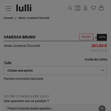
Aller au contenu principal
Accueil
Veste Jovanka Chocolat
SOLDES
-40%
VANESSA BRUNO
Partager
Veste
Veste Jovanka Chocolat
261,00 €
Jovanka
435,00 €
Chocolat
Guide des tailles
Taille
Prendre votre taille habituelle.
VOTRE CONSEILLÈRE LULLI
Une question sur ce produit ?