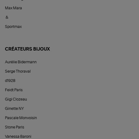
Max Mara
&
Sportmax
CRÉATEURS BIJOUX
Aurélie Bidermann
Serge Thoraval
d1928
Feidt Paris
Gigi Clozeau
Ginette NY
Pascale Monvoisin
Stone Paris
Vanessa Baroni