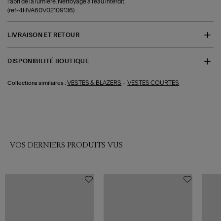
l'abri de la lumière. Nettoyage à l'eau interdit.
(ref-4HVA60V02109136)
LIVRAISON ET RETOUR
DISPONIBILITÉ BOUTIQUE
-
VESTES & BLAZERS
VESTES COURTES
Collections similaires :
VOS DERNIERS PRODUITS VUS