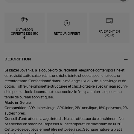
LIVRAISON
PAIEMENT EN
OFFERTE DÈS 150
RETOUR OFFERT
3X,4X
€
DESCRIPTION
Le blazer Jovanka, à la coupe droite, redéfinit l'élégance contemporaine et
est revisité cette saison dans une riche teinte chocolat pour une touche
réconfortante. Confectionné dans un mélange luxueux de laine vierge et de
coton, il offre une silhouette structurée et chic. Portez-le avec un jean et un t-
shirt pour un look décontracté ou associez-le à un pantalon noir pour une
tenue de bureau sophistiquée.
Made in :
Serbie.
Composition :
39% laine vierge, 22% laine, 21% acrylique, 16% polyester, 2%
autres fibres.
Conseil d'entretien :
Lavage interdit. Ne pas effectuer de blanchiment. Ne
pas sécher en machine. Repasser à une température maximum de 110°C.
Cette pièce peut également être nettoyée à sec. Séchage naturel à plat à