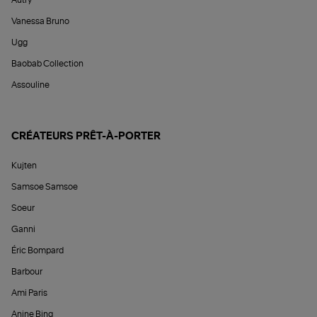
Autry
Vanessa Bruno
Ugg
Baobab Collection
Assouline
CRÉATEURS PRÊT-À-PORTER
Kujten
Samsoe Samsoe
Soeur
Ganni
Éric Bompard
Barbour
Ami Paris
Anine Bing