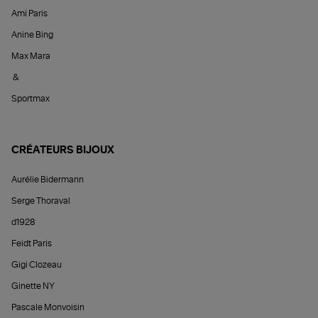
Ami Paris
Anine Bing
Max Mara
&
Sportmax
CRÉATEURS BIJOUX
Aurélie Bidermann
Serge Thoraval
d1928
Feidt Paris
Gigi Clozeau
Ginette NY
Pascale Monvoisin