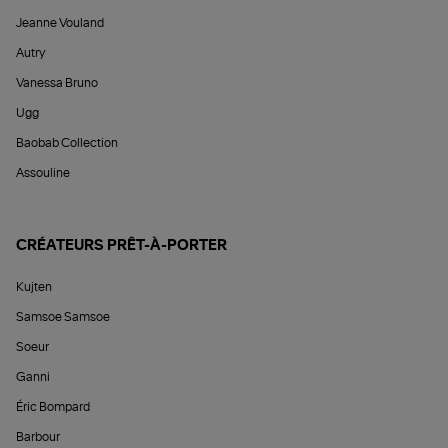
Jeanne Vouland
Autry
Vanessa Bruno
Ugg
Baobab Collection
Assouline
CRÉATEURS PRÊT-À-PORTER
Kujten
Samsoe Samsoe
Soeur
Ganni
Éric Bompard
Barbour