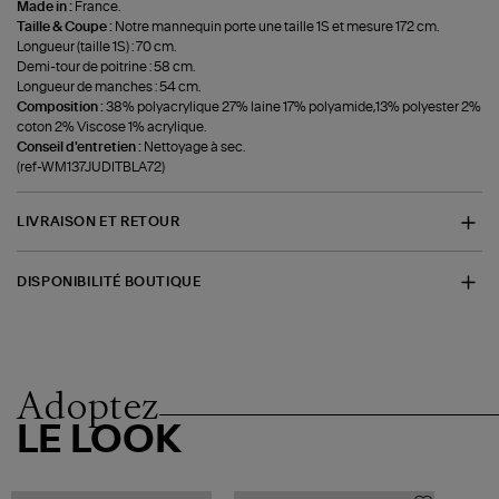
Made in :
France.
Taille & Coupe :
Notre mannequin porte une taille 1S et mesure 172 cm.
Longueur (taille 1S) : 70 cm.
Demi-tour de poitrine : 58 cm.
Longueur de manches : 54 cm.
Composition :
38% polyacrylique 27% laine 17% polyamide,13% polyester 2%
coton 2% Viscose 1% acrylique.
Conseil d'entretien :
Nettoyage à sec.
(ref-WM137JUDITBLA72)
LIVRAISON ET RETOUR
DISPONIBILITÉ BOUTIQUE
Adoptez
LE LOOK