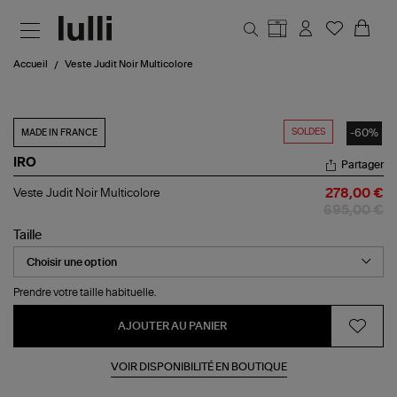
Aller au contenu principal
Accueil
Veste Judit Noir Multicolore
SOLDES
-60%
MADE IN FRANCE
IRO
Partager
Veste
Veste Judit Noir Multicolore
278,00 €
Judit
695,00 €
Noir
Multicolore
Taille
Prendre votre taille habituelle.
AJOUTER AU PANIER
VOIR DISPONIBILITÉ EN BOUTIQUE