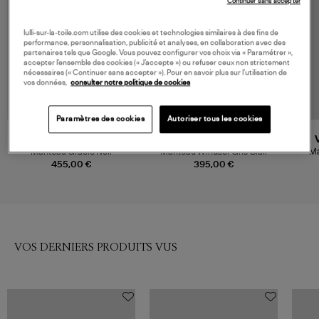
Continuer sans accepter
lulli-sur-la-toile.com utilise des cookies et technologies similaires à des fins de
performance, personnalisation, publicité et analyses, en collaboration avec des
partenaires tels que Google. Vous pouvez configurer vos choix via « Paramétrer »,
accepter l’ensemble des cookies (« J’accepte ») ou refuser ceux non strictement
nécessaires (« Continuer sans accepter »). Pour en savoir plus sur l’utilisation de
vos données,
consulter notre politique de cookies
Paramètres des cookies
Autoriser tous les cookies
VANESSA BRUNO
SOEUR
Manteau Gracie Noir
Manteau Windsor Gris Clair
Ma
455,00 €
395,00 €
VOS DERNIERS PRODUITS VUS