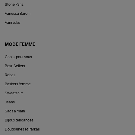
Stone Paris
Vanessa Baroni
Vanrycke
MODE FEMME
Choisi pour vous
Best-Sellers
Robes
Baskets femme
Sweatshirt
Jeans
Sacs à main
Bijoux tendances
Doudounes et Parkas