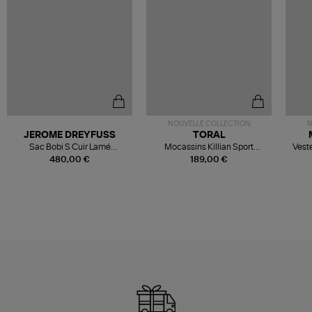
NOUVELLE COLLECTION
N
JEROME DREYFUSS
TORAL
Sac Bobi S Cuir Lamé
Mocassins Killian Sport
Veste
Champagne
Mousse
480,00 €
189,00 €