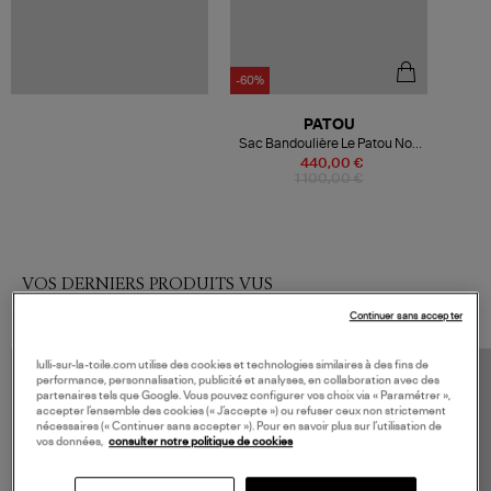
-60%
PATOU
Sac Bandoulière Le Patou Noir
Blanc
440,00 €
1 100,00 €
VOS DERNIERS PRODUITS VUS
Continuer sans accepter
lulli-sur-la-toile.com utilise des cookies et technologies similaires à des fins de
performance, personnalisation, publicité et analyses, en collaboration avec des
partenaires tels que Google. Vous pouvez configurer vos choix via « Paramétrer »,
accepter l’ensemble des cookies (« J’accepte ») ou refuser ceux non strictement
nécessaires (« Continuer sans accepter »). Pour en savoir plus sur l’utilisation de
vos données,
consulter notre politique de cookies