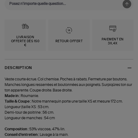
LIVRAISON
PAIEMENT EN
OFFERTE DÈS 150
RETOUR OFFERT
3X,4X
€
DESCRIPTION
Veste courte écrue. Col chemise. Poches à rabats. Fermeture par boutons.
Manches longues resserrées et boutonnées aux poignets. Surpiqûres ton sur
ton apparente. Coupe droite. Base droite.
Made in :
Roumanie.
Taille & Coupe :
Notre mannequin porte une taille XS et mesure 172 cm.
Longueur (taille XS : 53 cm.
Demi-tour de poitrine : 56 cm.
Longueur de manches : 54 cm
Composition :
53% viscose, 47% lin.
Conseil d'entretien :
Lavage à la main.