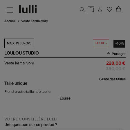
Aller au contenu principal
Accueil
Veste Kerria Ivory
SOLDES
-40%
MADE IN EUROPE
LOULOU STUDIO
Partager
Veste
Veste Kerria Ivory
228,00 €
Kerria
380,00 €
Ivory
Guide des tailles
Taille
unique
Prendre votre taille habituelle.
Épuisé
VOTRE CONSEILLÈRE LULLI
Une question sur ce produit ?