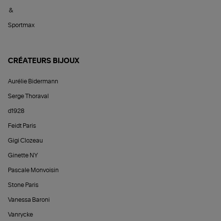
&
Sportmax
CRÉATEURS BIJOUX
Aurélie Bidermann
Serge Thoraval
d1928
Feidt Paris
Gigi Clozeau
Ginette NY
Pascale Monvoisin
Stone Paris
Vanessa Baroni
Vanrycke