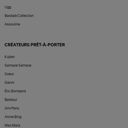
Ugg
Baobab Collection
Assouline
CRÉATEURS PRÊT-À-PORTER
Kujten
Samsoe Samsoe
Soeur
Ganni
Éric Bompard
Barbour
Ami Paris
Anine Bing
Max Mara