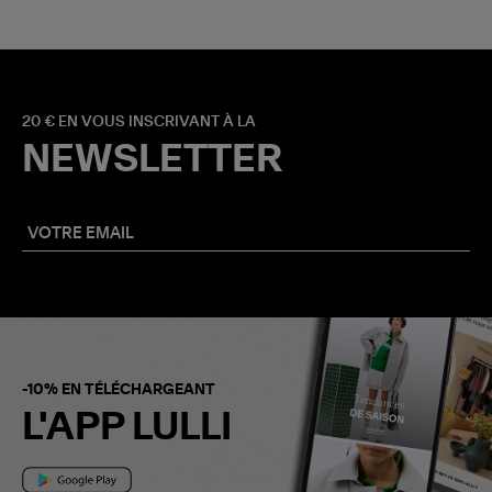
20 € EN VOUS INSCRIVANT À LA
NEWSLETTER
-10% EN TÉLÉCHARGEANT
L'APP LULLI