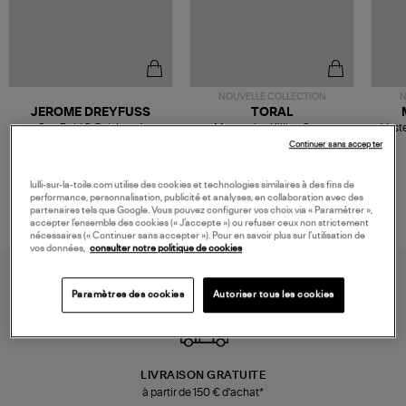
NOUVELLE COLLECTION
N
JEROME DREYFUSS
TORAL
Sac Bobi S Cuir Lamé
Mocassins Killian Sport
Veste
Champagne
Mousse
480,00 €
189,00 €
Continuer sans accepter
lulli-sur-la-toile.com utilise des cookies et technologies similaires à des fins de
performance, personnalisation, publicité et analyses, en collaboration avec des
partenaires tels que Google. Vous pouvez configurer vos choix via « Paramétrer »,
accepter l’ensemble des cookies (« J’accepte ») ou refuser ceux non strictement
nécessaires (« Continuer sans accepter »). Pour en savoir plus sur l’utilisation de
vos données,
consulter notre politique de cookies
Paramètres des cookies
Autoriser tous les cookies
LIVRAISON GRATUITE
à partir de 150 € d'achat*