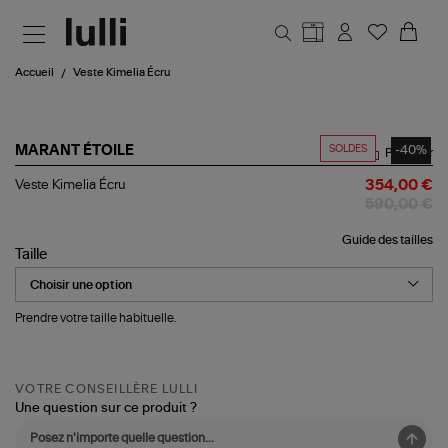
Aller au contenu principal
Accueil
Veste Kimelia Écru
SOLDES
-40%
MARANT ÉTOILE
Partager
Veste
Veste Kimelia Écru
354,00 €
Kimelia
590,00 €
Écru
Guide des tailles
Taille
Prendre votre taille habituelle.
VOTRE CONSEILLÈRE LULLI
Une question sur ce produit ?