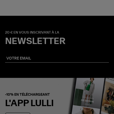
20 € EN VOUS INSCRIVANT À LA
NEWSLETTER
-10% EN TÉLÉCHARGEANT
L'APP LULLI