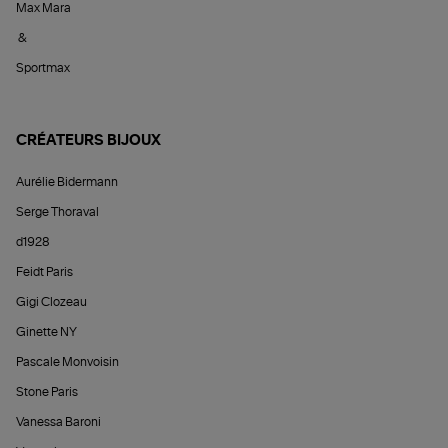
Max Mara
&
Sportmax
CRÉATEURS BIJOUX
Aurélie Bidermann
Serge Thoraval
d1928
Feidt Paris
Gigi Clozeau
Ginette NY
Pascale Monvoisin
Stone Paris
Vanessa Baroni