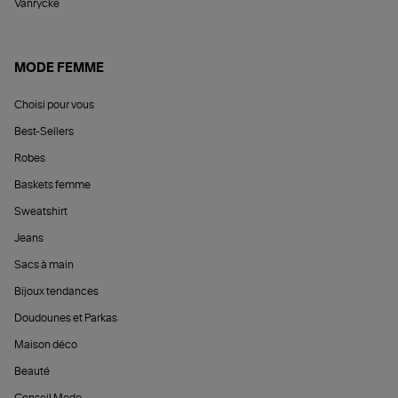
Vanrycke
MODE FEMME
Choisi pour vous
Best-Sellers
Robes
Baskets femme
Sweatshirt
Jeans
Sacs à main
Bijoux tendances
Doudounes et Parkas
Maison déco
Beauté