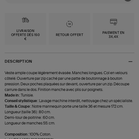
LIVRAISON
PAIEMENT EN
OFFERTE DÈS 150
RETOUR OFFERT
3X,4X
€
DESCRIPTION
Veste ample coupe légèrement évasée. Manches longues. Col en velours
côtelé. Ouverture par zip caché par une patte de boutonnage à bouton
pression. Deux poches plaquées sur devant, ouverture par un zip. Découpe
carrure dans le dos. Finition manche avec plis sur poignets.
Made in :
Tunisie.
Conseil stylistique :
Lavage machine interdit, nettoyage chez un spécialiste.
Taille & Coupe :
Notre mannequin porte une taille 36 et mesure 172 cm.
Longueur (taille 36) : 80 cm.
Demi-tour de poitrine : 60 cm.
Longueur de manches 55: cm.
Composition :
100% Coton.