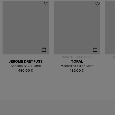
NOUVELLE COLLECTION
N
JEROME DREYFUSS
TORAL
Sac Bobi S Cuir Lamé
Mocassins Killian Sport
Champagne
Mousse
480,00 €
189,00 €