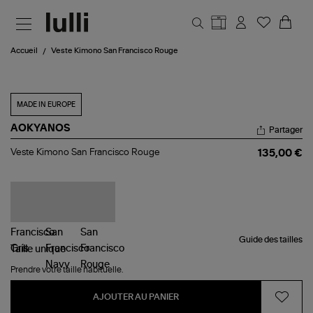
Aller au contenu principal
Accueil
Veste Kimono San Francisco Rouge
MADE IN EUROPE
AOKYANOS
Partager
Veste
Veste Kimono San Francisco Rouge
135,00 €
Kimono
San
Francisco
Rouge
Guide des tailles
Taille
unique
Prendre votre taille habituelle.
AJOUTER AU PANIER