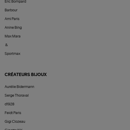
Éric Bompard
Barbour
Ami Paris
Anine Bing
Max Mara
&
Sportmax
CRÉATEURS BIJOUX
Aurélie Bidermann
Serge Thoraval
d1928
Feidt Paris
Gigi Clozeau