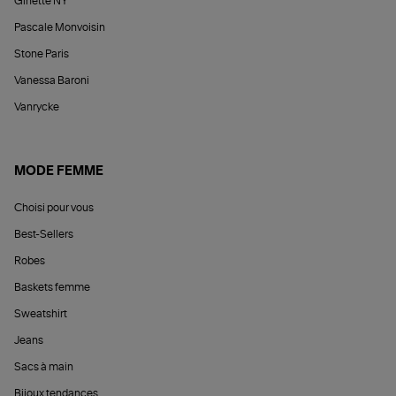
Ginette NY
Pascale Monvoisin
Stone Paris
Vanessa Baroni
Vanrycke
MODE FEMME
Choisi pour vous
Best-Sellers
Robes
Baskets femme
Sweatshirt
Jeans
Sacs à main
Bijoux tendances