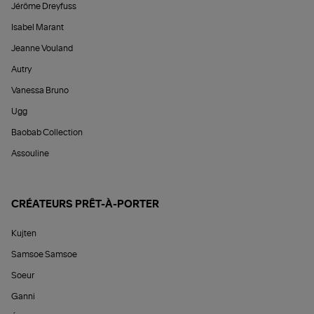
Jérôme Dreyfuss
Isabel Marant
Jeanne Vouland
Autry
Vanessa Bruno
Ugg
Baobab Collection
Assouline
CRÉATEURS PRÊT-À-PORTER
Kujten
Samsoe Samsoe
Soeur
Ganni