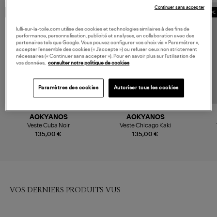
Continuer sans accepter
MADE IN EUROPE
MADE IN EUROPE
MADE 
lulli-sur-la-toile.com utilise des cookies et technologies similaires à des fins de
performance, personnalisation, publicité et analyses, en collaboration avec des
partenaires tels que Google. Vous pouvez configurer vos choix via « Paramétrer »,
accepter l’ensemble des cookies (« J’accepte ») ou refuser ceux non strictement
nécessaires (« Continuer sans accepter »). Pour en savoir plus sur l’utilisation de
vos données,
consulter notre politique de cookies
Paramètres des cookies
Autoriser tous les cookies
AOKYANOS
AOKYANOS
Veste Cuba Noir
Veste Chicago Kaki
135,00 €
135,00 €
VOS DERNIERS PRODUITS VUS