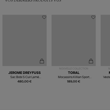
VOS DERNIERS PRODUITS VUS
NOUVELLE COLLECTION
N
JEROME DREYFUSS
TORAL
Sac Bobi S Cuir Lamé
Mocassins Killian Sport
Veste
Champagne
Mousse
480,00 €
189,00 €