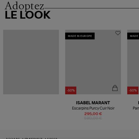
Adoptez
LE LOOK
MADE IN EUROPE
MADE 
-50%
-50%
ISABEL MARANT
Escarpins Purcy Cuir Noir
Pan
295,00 €
590,00 €