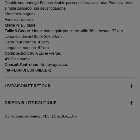
Double boutonnage. Poches double passepoilées avec rabat. Poche latérale
simple passepoil sur devant gauche.
Manches longues.
Fente dans le dos.
Made in :
Bulgarie.
Taille & Coupe :
Notre mannequin porte une taille 36et mesure 172 cm.
Longueur devant (taille 36) : 70cm.
Demi Tour Poitrine : 45 cm.
Longueur manche : 62 cm.
Composition :
96% Laine Vierge,
4% Elasthanne.
Conseil d'entretien :
Nettoyage à sec.
(ref-VE0140FEB1F01IECBK)
LIVRAISON ET RETOUR
DISPONIBILITÉ BOUTIQUE
VESTES & BLAZERS
Collections similaires :