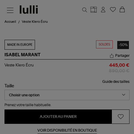
Aller au contenu principal
Accueil
Veste Klero Écru
SOLDES
-50%
MADE IN EUROPE
ISABEL MARANT
Partager
Veste
Veste Klero Écru
445,00 €
Klero
890,00 €
Écru
Guide des tailles
Taille
Prenez votre taille habituelle.
AJOUTER AU PANIER
VOIR DISPONIBILITÉ EN BOUTIQUE