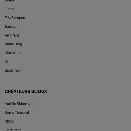
Soeur
Ganni
Éric Bompard
Barbour
Ami Paris
Anine Bing
Max Mara
&
Sportmax
CRÉATEURS BIJOUX
Aurélie Bidermann
Serge Thoraval
d1928
Feidt Paris