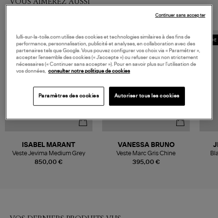
VOUS AIMEREZ AUSSI
Continuer sans accepter
lulli-sur-la-toile.com utilise des cookies et technologies similaires à des fins de
MADE 
performance, personnalisation, publicité et analyses, en collaboration avec des
partenaires tels que Google. Vous pouvez configurer vos choix via « Paramétrer »,
accepter l’ensemble des cookies (« J’accepte ») ou refuser ceux non strictement
nécessaires (« Continuer sans accepter »). Pour en savoir plus sur l’utilisation de
vos données,
consulter notre politique de cookies
Paramètres des cookies
Autoriser tous les cookies
ISABEL MARANT
VANESSA BRUNO
J
Veste Jevima Medium Grey
Veste Marc Gris Chine
Bl
850,00 €
395,00 €