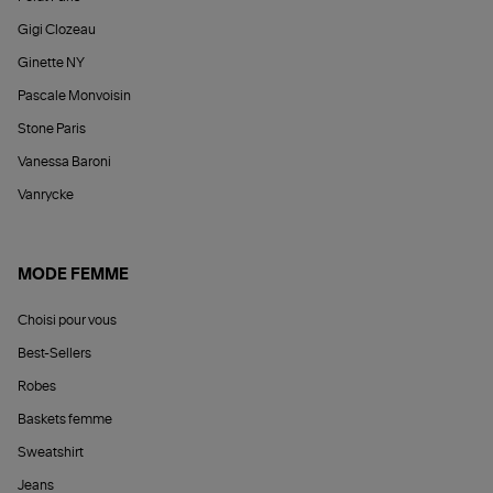
Gigi Clozeau
Ginette NY
Pascale Monvoisin
Stone Paris
Vanessa Baroni
Vanrycke
MODE FEMME
Choisi pour vous
Best-Sellers
Robes
Baskets femme
Sweatshirt
Jeans