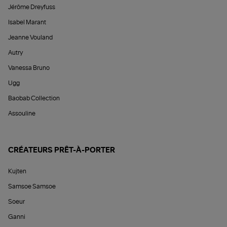
Jérôme Dreyfuss
Isabel Marant
Jeanne Vouland
Autry
Vanessa Bruno
Ugg
Baobab Collection
Assouline
CRÉATEURS PRÊT-À-PORTER
Kujten
Samsoe Samsoe
Soeur
Ganni