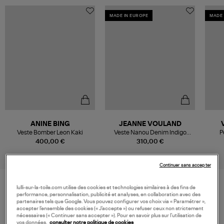
MADE IN EUROPE
MADE 
ANINE BING
JEANNE VOULAND
Veste Bomber Leon Kaki
Veste Nanou Denim Indigo
P
Stone Blue
400,00 €
310,00 €
Continuer sans accepter
lulli-sur-la-toile.com utilise des cookies et technologies similaires à des fins de
performance, personnalisation, publicité et analyses, en collaboration avec des
VOS DERNIERS PRODUITS VUS
partenaires tels que Google. Vous pouvez configurer vos choix via « Paramétrer »,
accepter l’ensemble des cookies (« J’accepte ») ou refuser ceux non strictement
nécessaires (« Continuer sans accepter »). Pour en savoir plus sur l’utilisation de
vos données,
consulter notre politique de cookies