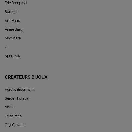
Éric Bompard
Barbour
Ami Paris
Anine Bing
Max Mara
&
Sportmax
CRÉATEURS BIJOUX
Aurélie Bidermann
Serge Thoraval
d1928
Feidt Paris
Gigi Clozeau