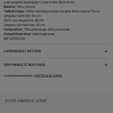
avec poignets élastiqués. Coupe ample. Base droite.
Made in :
Paris, France.
Taille & Coupe :
Notre mannequin porte une taille 34 et mesure 172 cm.
Longueur (taille 34) : 64 cm.
Demi-tour de poitrine : 56 cm.
Longueur de manches : 55 cm.
Composition :
72% laine vierge, 28% polyamide.
Conseil d'entretien :
Nettoyage à sec.
(ref-LEWISOW)
LIVRAISON ET RETOUR
DISPONIBILITÉ BOUTIQUE
VESTES & BLAZERS
Collections similaires :
VOUS AIMEREZ AUSSI