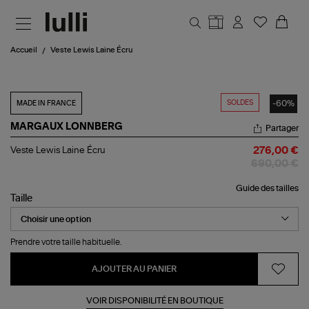
Aller au contenu principal
Accueil
Veste Lewis Laine Écru
SOLDES
-60%
MADE IN FRANCE
MARGAUX LONNBERG
Partager
Veste
Veste Lewis Laine Écru
276,00 €
Lewis
690,00 €
Laine
Écru
Guide des tailles
Taille
Prendre votre taille habituelle.
AJOUTER AU PANIER
VOIR DISPONIBILITÉ EN BOUTIQUE