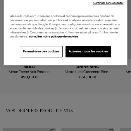
Continuer sans accepter
MADE IN EUROPE
lulli-sur-la-toile.com utilise des cookies et technologies similaires à des fins de
performance, personnalisation, publicité et analyses, en collaboration avec des
partenaires tels que Google. Vous pouvez configurer vos choix via « Paramétrer »,
accepter l’ensemble des cookies (« J’accepte ») ou refuser ceux non strictement
nécessaires (« Continuer sans accepter »). Pour en savoir plus sur l’utilisation de
vos données,
consulter notre politique de cookies
Paramètres des cookies
Autoriser tous les cookies
MOLLI
ANINE BING
Veste Ebene Noir Profond
Veste Luca Cashmere Blend
Ves
Naturel
Black
490,00 €
650,00 €
VOS DERNIERS PRODUITS VUS