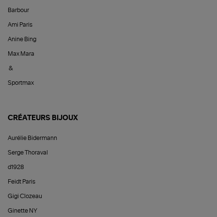
Barbour
Ami Paris
Anine Bing
Max Mara
&
Sportmax
CRÉATEURS BIJOUX
Aurélie Bidermann
Serge Thoraval
d1928
Feidt Paris
Gigi Clozeau
Ginette NY