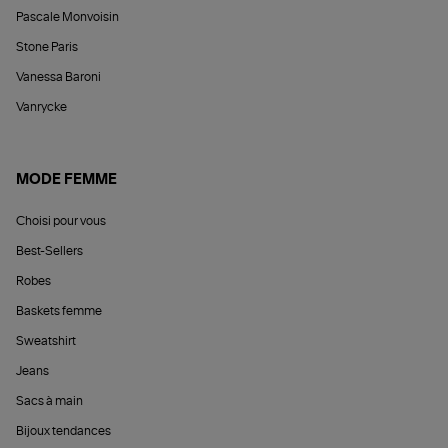
Pascale Monvoisin
Stone Paris
Vanessa Baroni
Vanrycke
MODE FEMME
Choisi pour vous
Best-Sellers
Robes
Baskets femme
Sweatshirt
Jeans
Sacs à main
Bijoux tendances