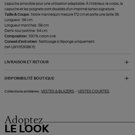
capuche amovible pour une utilisation adaptable. À l'intérieur, le corps, la
capuche et les poignets sont doublés d'un imprimé tartan signature.
Taille & Coupe :
Notre mannequin mesure 172 cm et porte une taille 36.
Longueur : 56 cm
Longueur manches : 58 cm
Demi-tour poitrine : 54 cm
Composition :
100 % coton ciré.
Conseil d'entretien :
Nettoyage à l'éponge uniquement.
(ref-LWX1530BK11)
LIVRAISON ET RETOUR
DISPONIBILITÉ BOUTIQUE
-
VESTES & BLAZERS
VESTES COURTES
Collections similaires :
Adoptez
LE LOOK