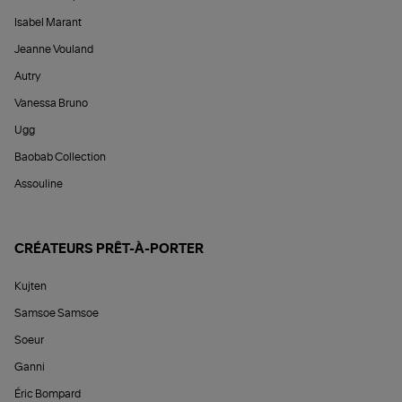
Isabel Marant
Jeanne Vouland
Autry
Vanessa Bruno
Ugg
Baobab Collection
Assouline
CRÉATEURS PRÊT-À-PORTER
Kujten
Samsoe Samsoe
Soeur
Ganni
Éric Bompard