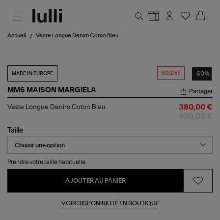
Aller au contenu principal
Accueil
Veste Longue Denim Coton Bleu
SOLDES
-60%
MADE IN EUROPE
MM6 MAISON MARGIELA
Partager
Veste
Veste Longue Denim Coton Bleu
380,00 €
Longue
950,00 €
Denim
Coton
Taille
Bleu
Prendre votre taille habituelle.
AJOUTER AU PANIER
VOIR DISPONIBILITÉ EN BOUTIQUE