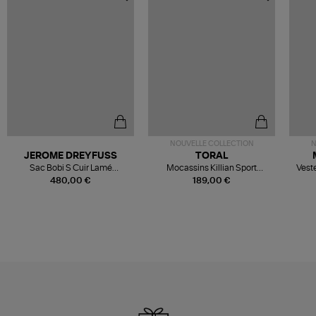
NOUVELLE COLLECTION
N
JEROME DREYFUSS
TORAL
Sac Bobi S Cuir Lamé
Mocassins Killian Sport
Veste
Champagne
Mousse
480,00 €
189,00 €