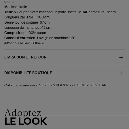
droite.
Made in :
Italie.
Taille & Coupe :
Notre mannequin porte une taille 34F et mesure 172 cm.
Longueur (taille 34F) : 100 cm.
Demi-tour de poitrine : 67 cm.
Longueur de manches : 42 cm.
Composition :
100% coton.
Conseil d'entretien :
Lavage en machine à 30.
(ref-S52AA0147S30845)
LIVRAISON ET RETOUR
DISPONIBILITÉ BOUTIQUE
-
VESTES & BLAZERS
CHEMISES EN JEAN
Collections similaires :
Adoptez
LE LOOK