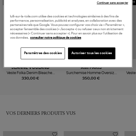
MADE IN EUROPE
MADE 
Continuer sans accepter
lulli-sur-la-toile.com utilise des cookies et technologies similaires à des fins de
performance, personnalisation, publicité et analyses, en collaboration avec des
partenaires tels que Google. Vous pouvez configurer vos choix via « Paramétrer »,
accepter l’ensemble des cookies (« J’accepte ») ou refuser ceux non strictement
nécessaires (« Continuer sans accepter »). Pour en savoir plus sur l’utilisation de
vos données,
consulter notre politique de cookies
Paramètres des cookies
Autoriser tous les cookies
JEANNE VOULAND
AMI PARIS
Veste Folka Denim Bleached
Surchemise Homme Oversize
Veste
Bleu
Ami de Cœur Bleu Used
W
330,00 €
350,00 €
VOS DERNIERS PRODUITS VUS