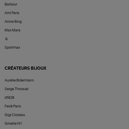
Barbour
Ami Paris
Anine Bing
Max Mara
&
Sportmax
CRÉATEURS BIJOUX
Aurélie Bidermann
Serge Thoraval
d1928
Feidt Paris
Gigi Clozeau
Ginette NY