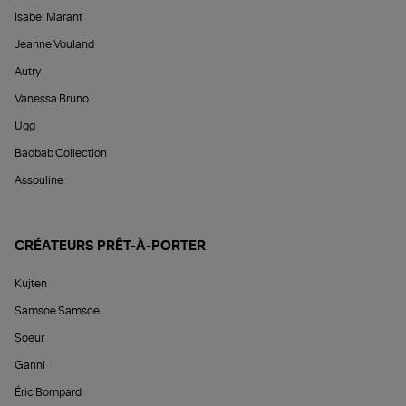
Isabel Marant
Jeanne Vouland
Autry
Vanessa Bruno
Ugg
Baobab Collection
Assouline
CRÉATEURS PRÊT-À-PORTER
Kujten
Samsoe Samsoe
Soeur
Ganni
Éric Bompard