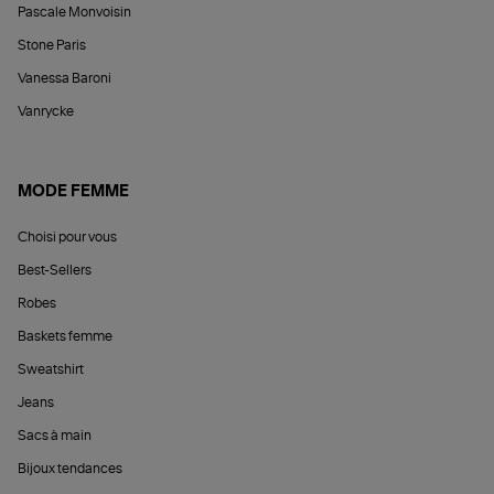
Pascale Monvoisin
Stone Paris
Vanessa Baroni
Vanrycke
MODE FEMME
Choisi pour vous
Best-Sellers
Robes
Baskets femme
Sweatshirt
Jeans
Sacs à main
Bijoux tendances