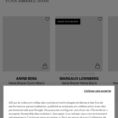
VOUS AIMEREZ AUSSI
MADE IN EUROPE
NOUVELLE COLLECTION
ANINE BING
MARGAUX LONNBERG
Veste Blazer Quinn Black
Veste Blazer Nikita Black
Ves
550,00 €
575,00 €
Continuer sans accepter
lulli-sur-la-toile.com utilise des cookies et technologies similaires à des fins de
performance, personnalisation, publicité et analyses, en collaboration avec des
partenaires tels que Google. Vous pouvez configurer vos choix via « Paramétrer »,
accepter l’ensemble des cookies (« J’accepte ») ou refuser ceux non strictement
nécessaires (« Continuer sans accepter »). Pour en savoir plus sur l’utilisation de