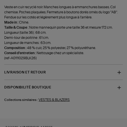
Veste en cuir recyclé noir. Manches longues à emmanchures basses. Col
chemise. Poches plaquées. Fermeture à boutons dorés ornés du logo "AB".
Fendue sur les cotés et légèrement plus longue à l'arrière.
Made in :
Chine.
Taille & Coupe :
Notre mannequin porte une taille 36 et mesure 172 cm.
Longueur (taille 36) : 68 cm.
Demi-tour de poitrine : 61 cm.
Longueur de manches : 63 cm.
Composition :
48 % cuir, 25 % polyester, 27 % polyuréthane.
Conseil d'entretien :
Nettoyage chez un spécialiste.
(ref-A0111029BLK26)
LIVRAISON ET RETOUR
DISPONIBILITÉ BOUTIQUE
VESTES & BLAZERS
Collections similaires :