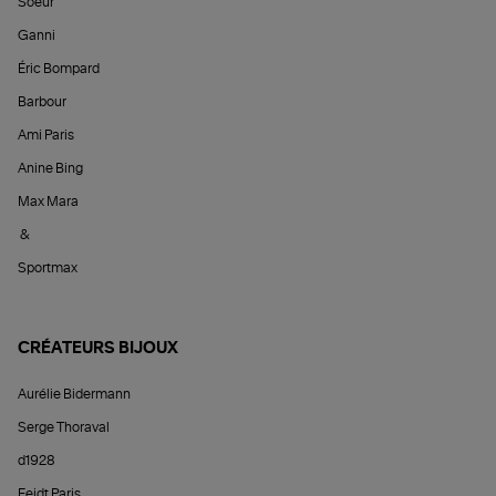
Soeur
Ganni
Éric Bompard
Barbour
Ami Paris
Anine Bing
Max Mara
&
Sportmax
CRÉATEURS BIJOUX
Aurélie Bidermann
Serge Thoraval
d1928
Feidt Paris