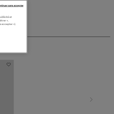
ntinuer sans accepter
ublicité et
étrer »,
s accepter »).