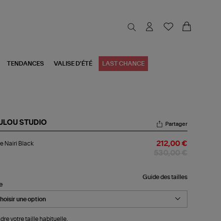
TENDANCES
VALISE D'ÉTÉ
LAST CHANCE
ULOU STUDIO
Partager
ste
e Nairi Black
212,00 €
ri
ck
530,00 €
Guide des tailles
le
dre votre taille habituelle.