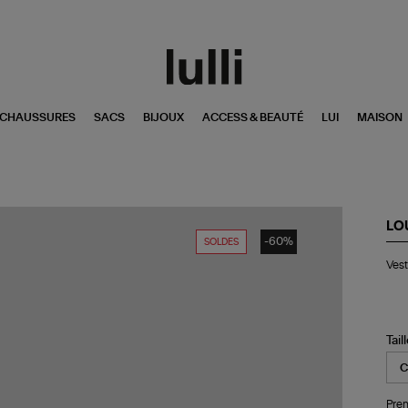
CHAUSSURES
SACS
BIJOUX
ACCESS & BEAUTÉ
LUI
MAISON
LO
-60%
SOLDES
Ve
Vest
Nai
Bla
Tail
Pren