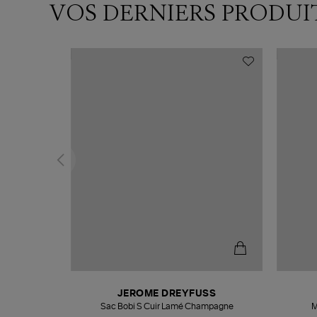
VOS DERNIERS PRODUI
N
JEROME DREYFUSS
te
Sac Bobi S Cuir Lamé Champagne
M