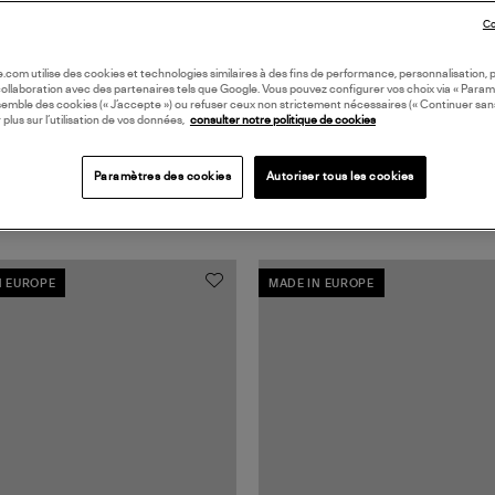
Co
oile.com utilise des cookies et technologies similaires à des fins de performance, personnalisation, p
collaboration avec des partenaires tels que Google. Vous pouvez configurer vos choix via « Param
semble des cookies (« J’accepte ») ou refuser ceux non strictement nécessaires (« Continuer san
 plus sur l’utilisation de vos données,
consulter notre politique de cookies
Paramètres des cookies
Autoriser tous les cookies
N EUROPE
MADE IN EUROPE