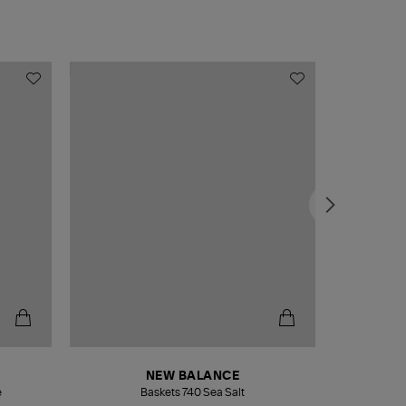
NEW BALANCE
e
Baskets 740 Sea Salt
Veste