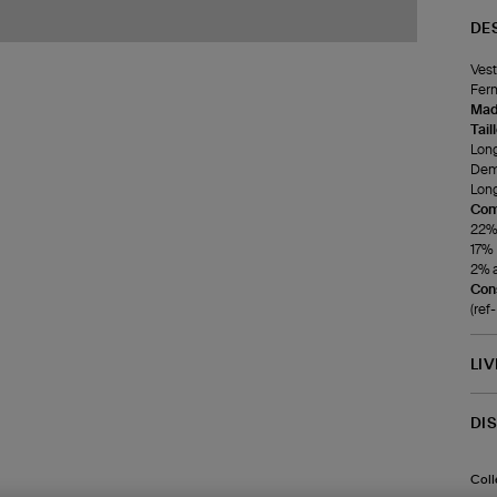
DE
Vest
Ferm
Made
Tail
Longu
Demi
Long
Com
22% 
17% 
2% a
Cons
(ref
LI
DI
Coll