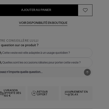
AJOUTER AU PANIER
VOIR DISPONIBILITÉ EN BOUTIQUE
RE CONSEILLÈRE LULLI
 question sur ce produit ?
Cette veste est-elle adaptée à un usage quotidien ?
Quelles sont les occasions idéales pour porter cette veste ?
LIVRAISON
RETOUR
PAIEMENT EN
OFFERTE DÈS
OFFERT
3X,4X
150 €