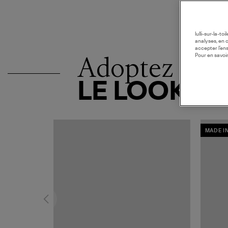
lulli-sur-la-t
analyses, en 
accepter l’en
Adoptez
Pour en savoir
LE LOOK
MADE I