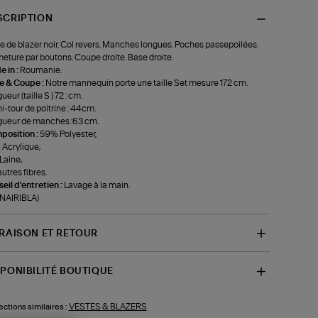
SCRIPTION
e de blazer noir. Col revers. Manches longues. Poches passepoilées.
eture par boutons. Coupe droite. Base droite.
 in :
Roumanie.
le & Coupe :
Notre mannequin porte une taille Set mesure 172 cm.
eur (taille S ) 72 : cm.
-tour de poitrine : 44cm.
ueur de manches :63 cm.
position :
59% Polyester,
Acrylique,
Laine,
utres fibres.
eil d'entretien :
Lavage à la main.
-NAIRIBLA)
VRAISON ET RETOUR
SPONIBILITÉ BOUTIQUE
VESTES & BLAZERS
ections similaires :