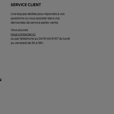
SERVICE CLIENT
Une équipe dédiée pour répondre à vos
questions ou vous assister dans vos
demandes de service après-vente.
Vous pouvez
nous contacter ici
ou par téléphone au 04 91 44 61 67 du lundi
au vendredi de 9h à 18h.
N