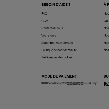
BESOIN D'AIDE ?
À 
FAQ
Nos
CGV
Qui 
Contactez-nous
Nos
Vos retours
Nos
Supprimer mon compte
Nos
Politique de confidentialité
Nos 
Préférences de cookies
MODE DE PAIEMENT
SU