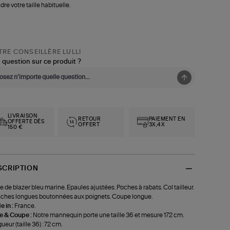
dre votre taille habituelle.
RE CONSEILLÈRE LULLI
 question sur ce produit ?
LIVRAISON
RETOUR
PAIEMENT EN
OFFERTE DÈS
OFFERT
3X,4X
150 €
SCRIPTION
e de blazer bleu marine. Epaules ajustées. Poches à rabats. Col tailleur.
hes longues boutonnées aux poignets. Coupe longue.
 in :
France.
le & Coupe :
Notre mannequin porte une taille 36 et mesure 172 cm.
ueur (taille 36) : 72 cm.