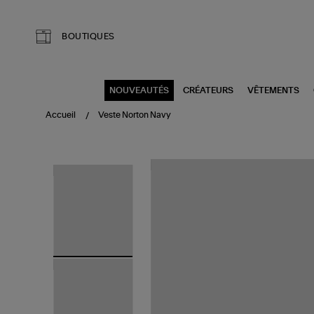
Aller au contenu principal
BOUTIQUES
NOUVEAUTÉS
CRÉATEURS
VÊTEMENTS
Accueil
Veste Norton Navy