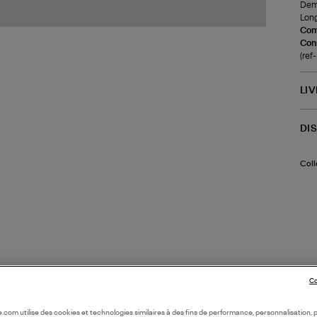
Demi
Long
Com
Cons
(re
LI
DI
Coll
Co
oile.com utilise des cookies et technologies similaires à des fins de performance, personnalisation, p