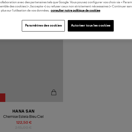
collaboration avec des partenaires tels que Google. Vous pouvez configurer vos choix via « Param
semble des cookies (« J’accepte ») ou refuser ceux non strictement nécessaires (« Continuer san
 plus sur l’utilisation de vos données,
consulter notre politique de cookies
N EUROPE
Paramètres des cookies
Autoriser tous les cookies
HANA SAN
Chemise Estela Bleu Ciel
122,50 €
245,00 €