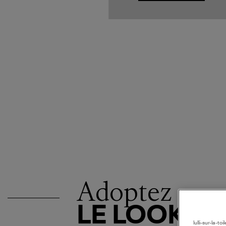
Adoptez
LE LOOK
lulli-sur-la-t