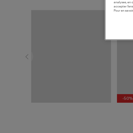
analyses, en 
accepter l’en
Pour en savoir
MADE I
-50%