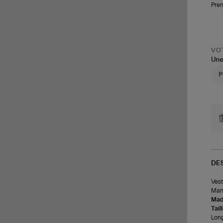
Pren
VOT
Une
DE
Vest
Manc
Made
Tail
Long