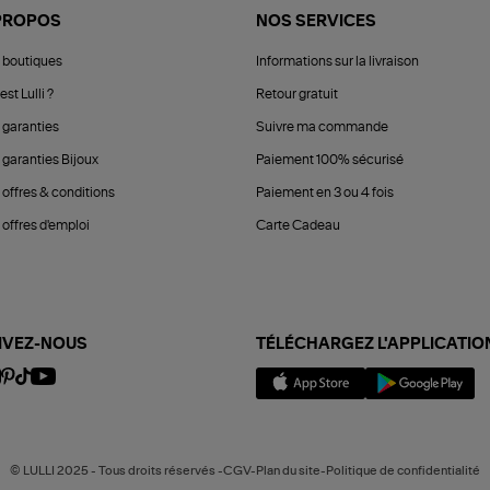
PROPOS
NOS SERVICES
 boutiques
Informations sur la livraison
est Lulli ?
Retour gratuit
 garanties
Suivre ma commande
 garanties Bijoux
Paiement 100% sécurisé
 offres & conditions
Paiement en 3 ou 4 fois
offres d'emploi
Carte Cadeau
IVEZ-NOUS
TÉLÉCHARGEZ L'APPLICATIO
© LULLI 2025 - Tous droits réservés -CGV-Plan du site-Politique de confidentialité