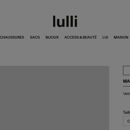
CHAUSSURES
SACS
BIJOUX
ACCESS & BEAUTÉ
LUI
MAISON
MA
Ve
Vest
No
Na
Tail