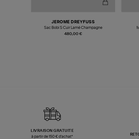
N
JEROME DREYFUSS
te
Sac Bobi S Cuir Lamé Champagne
M
480,00 €
LIVRAISON GRATUITE
RET
à partir de 150 € d'achat*