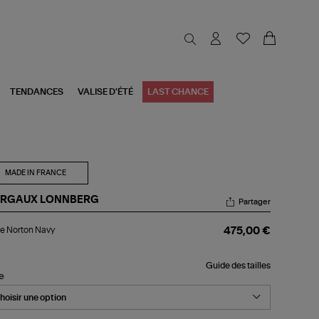
TENDANCES
VALISE D'ÉTÉ
LAST CHANCE
MADE IN FRANCE
RGAUX LONNBERG
Partager
ste
e Norton Navy
475,00 €
rton
vy
Guide des tailles
le