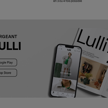
en 3 ou 4 fois possible
ARGEANT
ULLI