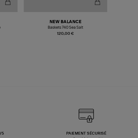
NEW BALANCE
e
Baskets 740 Sea Salt
Veste
120,00 €
3/5
PAIEMENT SÉCURISÉ