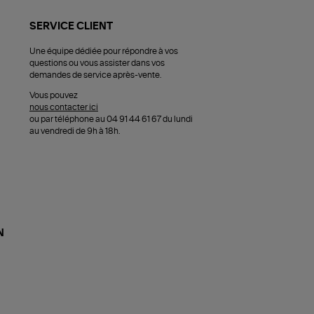
SERVICE CLIENT
Une équipe dédiée pour répondre à vos
questions ou vous assister dans vos
demandes de service après-vente.
Vous pouvez
nous contacter ici
ou par téléphone au 04 91 44 61 67 du lundi
au vendredi de 9h à 18h.
N