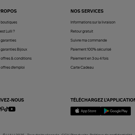
PROPOS
NOS SERVICES
 boutiques
Informations sur la livraison
est Lulli ?
Retour gratuit
 garanties
Suivre ma commande
 garanties Bijoux
Paiement 100% sécurisé
 offres & conditions
Paiement en 3 ou 4 fois
offres d'emploi
Carte Cadeau
IVEZ-NOUS
TÉLÉCHARGEZ L'APPLICATIO