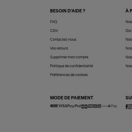
BESOIN D'AIDE ?
À 
FAQ
Nos
CGV
Qui 
Contactez-nous
Nos
Vos retours
Nos
Supprimer mon compte
Nos
Politique de confidentialité
Nos 
Préférences de cookies
MODE DE PAIEMENT
SU