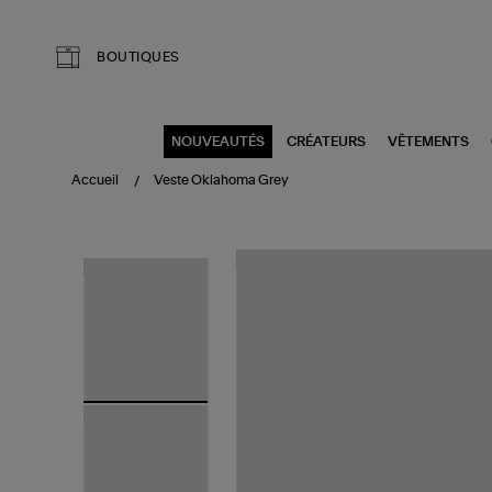
Aller au contenu principal
BOUTIQUES
NOUVEAUTÉS
CRÉATEURS
VÊTEMENTS
Accueil
Veste Oklahoma Grey