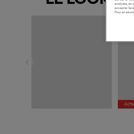
analyses, en 
accepter l’en
Pour en savoir
MADE I
-50%