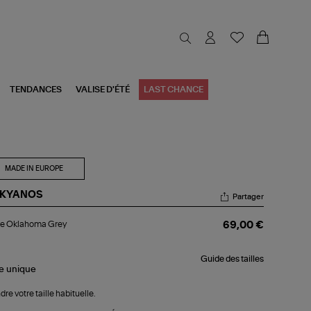
TENDANCES
VALISE D'ÉTÉ
LAST CHANCE
MADE IN EUROPE
KYANOS
Partager
ste
te Oklahoma Grey
69,00 €
lahoma
ey
Guide des tailles
le
unique
dre votre taille habituelle.