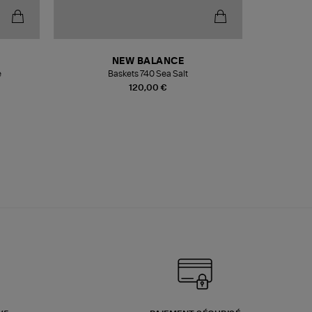
NEW BALANCE
e
Baskets 740 Sea Salt
Veste
120,00 €