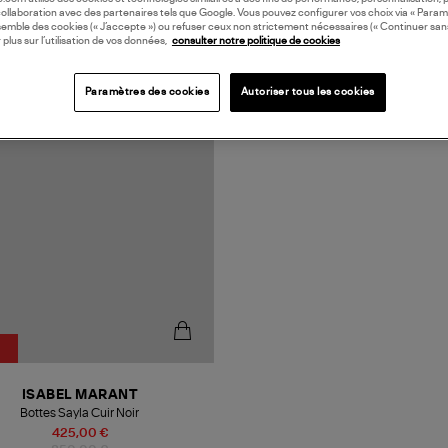
collaboration avec des partenaires tels que Google. Vous pouvez configurer vos choix via « Param
semble des cookies (« J’accepte ») ou refuser ceux non strictement nécessaires (« Continuer san
 plus sur l’utilisation de vos données,
consulter notre politique de cookies
N EUROPE
Paramètres des cookies
Autoriser tous les cookies
ISABEL MARANT
Bottes Sayla Cuir Noir
425,00 €