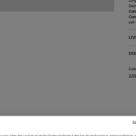
Long
Demi
Com
Cons
(re
LI
DI
Coll
SAN
Co
oile.com utilise des cookies et technologies similaires à des fins de performance, personnalisation, p