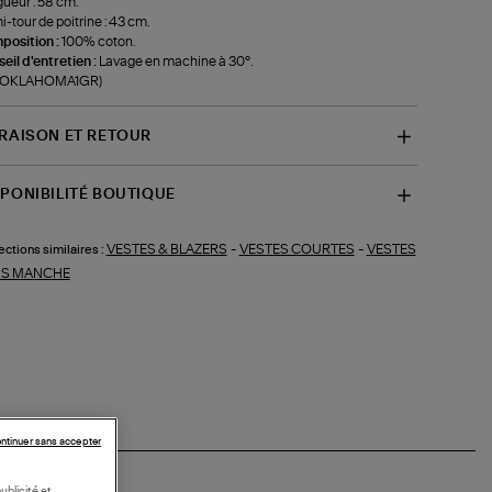
ueur : 58 cm.
-tour de poitrine : 43 cm.
position :
100% coton.
eil d'entretien :
Lavage en machine à 30°.
f-OKLAHOMA1GR)
VRAISON ET RETOUR
SPONIBILITÉ BOUTIQUE
VESTES & BLAZERS
-
VESTES COURTES
-
VESTES
ections similaires :
S MANCHE
ntinuer sans accepter
ublicité et