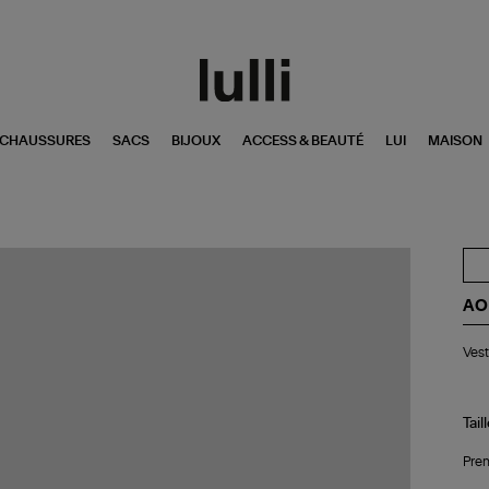
CHAUSSURES
SACS
BIJOUX
ACCESS & BEAUTÉ
LUI
MAISON
AO
Ve
Ves
Ok
Gr
Tail
Pren