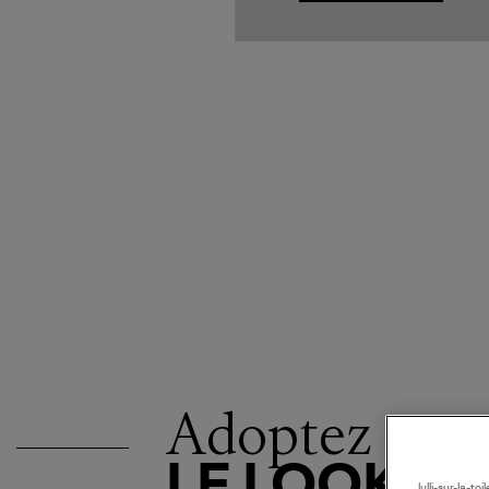
Adoptez
LE LOOK
lulli-sur-la-t