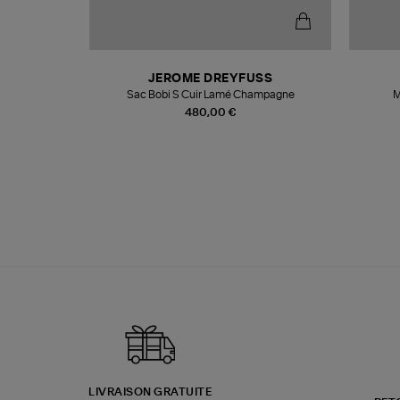
N
JEROME DREYFUSS
te
Sac Bobi S Cuir Lamé Champagne
M
480,00 €
LIVRAISON GRATUITE