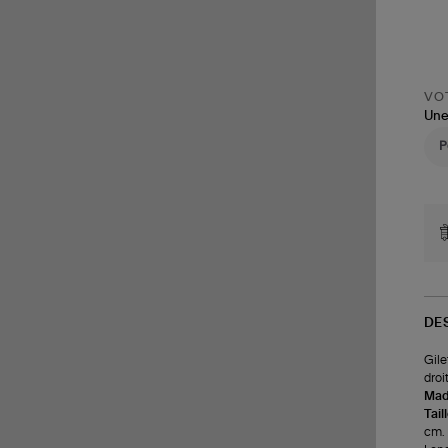
VOT
Une
DE
Gile
droit
Made
Tail
cm.