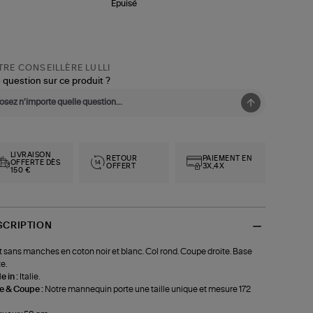
Épuisé
RE CONSEILLÈRE LULLI
 question sur ce produit ?
LIVRAISON
RETOUR
PAIEMENT EN
OFFERTE DÈS
OFFERT
3X,4X
150 €
SCRIPTION
t sans manches en coton noir et blanc. Col rond. Coupe droite. Base
e.
 in :
Italie.
le & Coupe :
Notre mannequin porte une taille unique et mesure 172