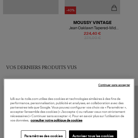
-40%
MOUSSY VINTAGE
Jean Oaklawn Tapered-Mid
Black
224,40 €
374,00 €
VOS DERNIERS PRODUITS VUS
Continuer sans accepter
lulli-sur-la-toile.com utilise des cookies et technologies similaires à des fins de
performance, personnalisation, publicité et analyses, en collaboration avec des
partenaires tels que Google. Vous pouvez configurer vos choix via « Paramétrer »,
accepter l’ensemble des cookies (« J’accepte ») ou refuser ceux non strictement
nécessaires (« Continuer sans accepter »). Pour en savoir plus sur l’utilisation de
vos données,
consulter notre politique de cookies
Paramètres des cookies
Autoriser tous les cookies