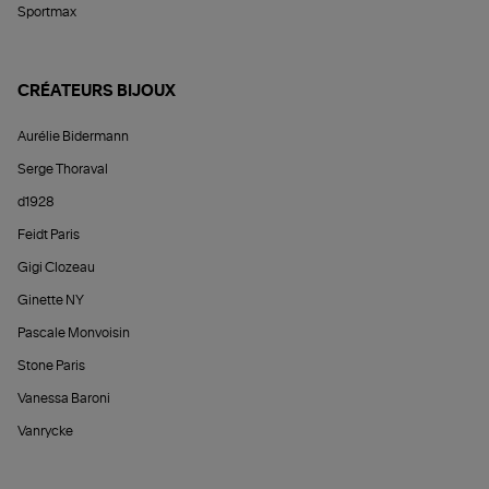
Sportmax
CRÉATEURS BIJOUX
Aurélie Bidermann
Serge Thoraval
d1928
Feidt Paris
Gigi Clozeau
Ginette NY
Pascale Monvoisin
Stone Paris
Vanessa Baroni
Vanrycke