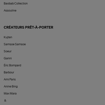
Baobab Collection
Assouline
CRÉATEURS PRÊT-À-PORTER
Kujten
Samsoe Samsoe
Soeur
Ganni
Éric Bompard
Barbour
Ami Paris
Anine Bing
Max Mara
&