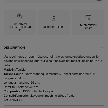
LIVRAISON
PAIEMENT EN
OFFERTE DÈS 150
RETOUR OFFERT
3X,4X
€
DESCRIPTION
Veste ceinturée en denim épais surteint violet, fermeture à boutons sur le
devant, deux poches à rabat sur la poitrine avec boutons et une ceinture à la
taille.
Made in :
Tunisie.
Taille & Coupe :
Notre mannequin mesure 172 cm et porte une taille 36.
Longueur : 54 cm.
Longueur manches : 56 cm.
Demi-tour poitrine : 48 cm.
Composition :
100% coton biologique.
Conseil d'entretien :
Lavage en machine, à l'eau froide.
(ref-J1716088)