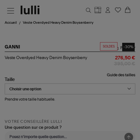
Aller au contenu principal
Accueil
Veste Overdyed Heavy Denim Boysenberry
SOLDES
-30%
GANNI
Partager
Veste
Veste Overdyed Heavy Denim Boysenberry
276,50 €
Overdyed
395,00 €
Heavy
Denim
Guide des tailles
Boysenberry
Taille
Prendre votre taille habituelle.
VOTRE CONSEILLÈRE LULLI
Une question sur ce produit ?