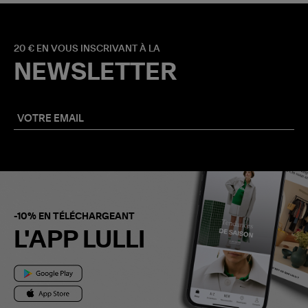
20 € EN VOUS INSCRIVANT À LA
NEWSLETTER
-10% EN TÉLÉCHARGEANT
L'APP LULLI