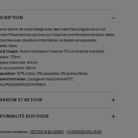
SCRIPTION
e en denim de coton beige avec des manches longues et un col
ise. Présente trois poches sur l'avant et une fermeture éclaire. Veste
ourrée avec doublure imprimé par un dessin en aquarelle.
 in :
Italie.
le & Coupe :
Notre mannequin mesure 172 cm et porte une taille
ueur : 72cm.
gueur manches : 64cm.
-tour poitrine : 59cm.
position :
87% coton, 11% polyester, 2% autres fibres.
eil d'entretien :
Lavage en machine à 40°C.
f-GUP02459P00207415184)
VRAISON ET RETOUR
SPONIBILITÉ BOUTIQUE
VESTES & BLAZERS
-
CHEMISES EN JEAN
ections similaires :