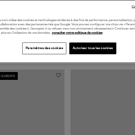
Co
oile.com utilise des cookies et technologies similaires à des fins de performance, personnalisation, p
collaboration avec des partenaires tels que Google. Vous pouvez configurer vos choix via « Param
semble des cookies (« J’accepte ») ou refuser ceux non strictement nécessaires (« Continuer san
 plus sur l’utilisation de vos données,
consulter notre politique de cookies
Paramètres des cookies
Autoriser tous les cookies
N EUROPE