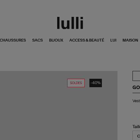
CHAUSSURES
SACS
BIJOUX
ACCESS & BEAUTÉ
LUI
MAISON
-40%
SOLDES
GO
Ve
Vest
Pal
Be
Tail