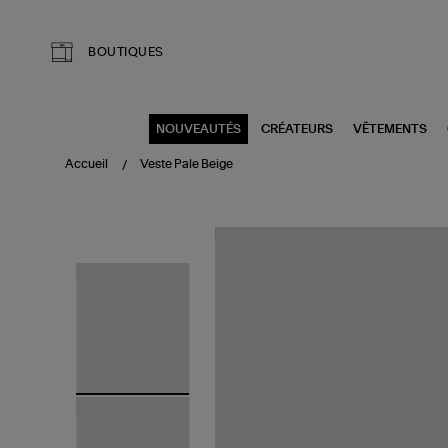
Aller au contenu principal
BOUTIQUES
NOUVEAUTÉS
CRÉATEURS
VÊTEMENTS
Accueil
Veste Pale Beige