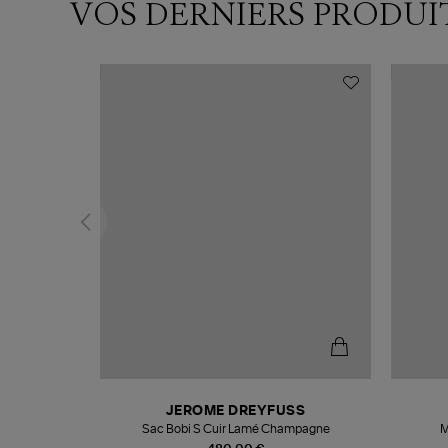
VOS DERNIERS PRODUI
N
JEROME DREYFUSS
te
Sac Bobi S Cuir Lamé Champagne
M