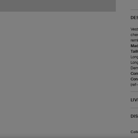
DE
Vest
chem
remb
Made
Tail
Long
Lon
Demi
Com
Cons
(re
LI
DI
Coll