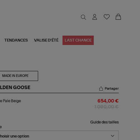
TENDANCES
VALISE D'ÉTÉ
LAST CHANCE
MADE IN EUROPE
LDEN GOOSE
Partager
ste
e Pale Beige
654,00 €
e
ige
1 090,00 €
Guide des tailles
le