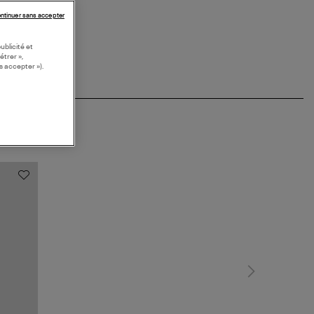
ntinuer sans accepter
ublicité et
étrer »,
s accepter »).