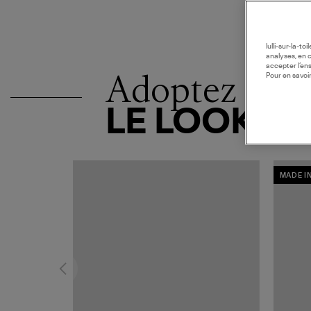
lulli-sur-la-t
analyses, en 
accepter l’en
Adoptez
Pour en savoir
LE LOOK
MADE I