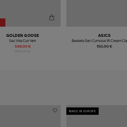
%
GOLDEN GOOSE
ASICS
Sac Vita Cuir Vert
Baskets Gel-Cumulus 16 Cream Cla
594,00 €
150,00 €
990,00 €
MADE IN EUROPE