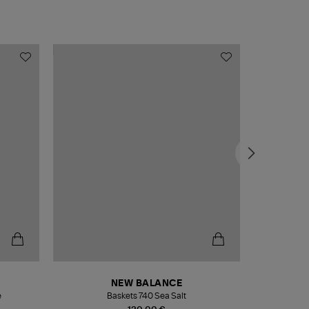
NEW BALANCE
e
Baskets 740 Sea Salt
Veste