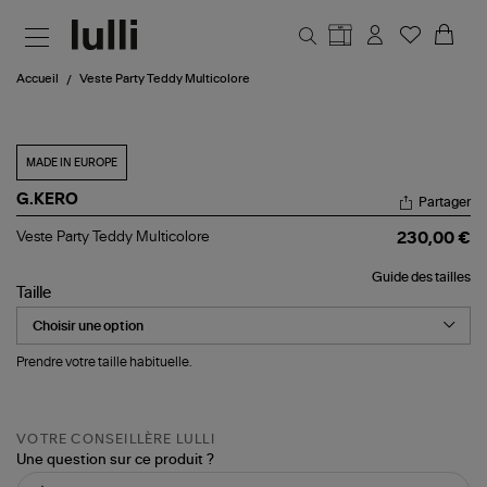
Aller au contenu principal
Accueil
Veste Party Teddy Multicolore
MADE IN EUROPE
G.KERO
Partager
Veste
Veste Party Teddy Multicolore
230,00 €
Party
Teddy
Guide des tailles
Multicolore
Taille
Prendre votre taille habituelle.
VOTRE CONSEILLÈRE LULLI
Une question sur ce produit ?