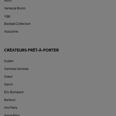
Autry
Vanessa Bruno
Ugg
Baobab Collection
Assouline
CRÉATEURS PRÊT-À-PORTER
Kujten
Samsoe Samsoe
Soeur
Ganni
Éric Bompard
Barbour
Ami Paris
Anine Bing