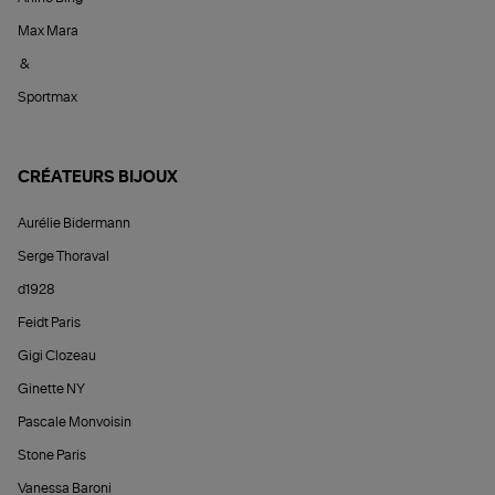
Max Mara
&
Sportmax
CRÉATEURS BIJOUX
Aurélie Bidermann
Serge Thoraval
d1928
Feidt Paris
Gigi Clozeau
Ginette NY
Pascale Monvoisin
Stone Paris
Vanessa Baroni