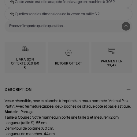
Cette veste est-elle adaptée à un lavage en machine à 30° ?
Quelles sont les dimensions de la veste en taille S ?
LIVRAISON
PAIEMENT EN
OFFERTE DÈS 150
RETOUR OFFERT
3X,4X
€
DESCRIPTION
Veste réversible, rose et blanche à imprimé animaux nommée "Animal Pink
Party". Avec fermeture zippée, deux poches de chaque coté et bas élastiqué.
Made in :
Portugal.
Taille & Coupe :
Notre mannequin porte une taille S et mesure 172 cm.
Longueur (taille S) : 55 cm.
Demi-tour de poitrine : 60 cm.
Longueur de manches : 44 cm.