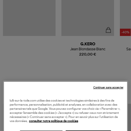
-40%
G.KERO
Jean Blondasse Blanc
Sa
220,00 €
VOS DERNIERS PRODUITS VUS
Continuer sans accepter
lulli-sur-la-toile.com utilise des cookies et technologies similaires à des fins de
performance, personnalisation, publicité et analyses, en collaboration avec des
partenaires tels que Google. Vous pouvez configurer vos choix via « Paramétrer »,
accepter l’ensemble des cookies (« J’accepte ») ou refuser ceux non strictement
nécessaires (« Continuer sans accepter »). Pour en savoir plus sur l’utilisation de
vos données,
consulter notre politique de cookies