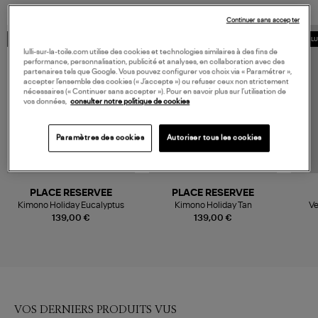
Continuer sans accepter
MADE IN EUROPE
MADE IN EUROPE
EXCLU
lulli-sur-la-toile.com utilise des cookies et technologies similaires à des fins de
performance, personnalisation, publicité et analyses, en collaboration avec des
partenaires tels que Google. Vous pouvez configurer vos choix via « Paramétrer »,
accepter l’ensemble des cookies (« J’accepte ») ou refuser ceux non strictement
nécessaires (« Continuer sans accepter »). Pour en savoir plus sur l’utilisation de
vos données,
consulter notre politique de cookies
Paramètres des cookies
Autoriser tous les cookies
PLACE RESERVEE
PLACE RESERVEE
Kimono Holiday Eucalyptus
Kimono Holiday Tan
Ve
139,00 €
139,00 €
VOS DERNIERS PRODUITS VUS