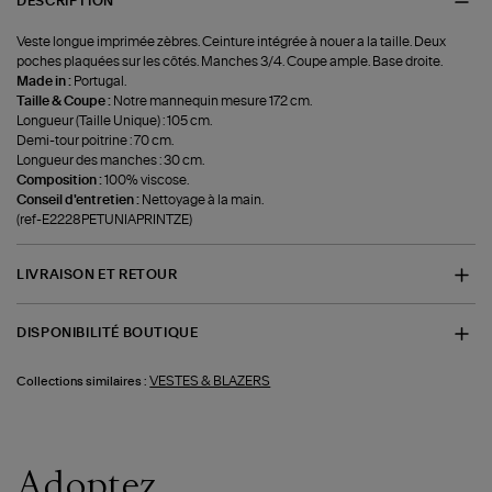
DESCRIPTION
Veste longue imprimée zèbres. Ceinture intégrée à nouer a la taille. Deux
poches plaquées sur les côtés. Manches 3/4. Coupe ample. Base droite.
Made in :
Portugal.
Taille & Coupe :
Notre mannequin mesure 172 cm.
Longueur (Taille Unique) : 105 cm.
Demi-tour poitrine : 70 cm.
Longueur des manches : 30 cm.
Composition :
100% viscose.
Conseil d'entretien :
Nettoyage à la main.
(ref-E2228PETUNIAPRINTZE)
LIVRAISON ET RETOUR
DISPONIBILITÉ BOUTIQUE
VESTES & BLAZERS
Collections similaires :
Adoptez