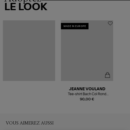
LE LOOK
MADE IN EUROPE
JEANNE VOULAND
Tee-shirt Bach Col Rond
Lyocell Blanc
90,00 €
VOUS AIMEREZ AUSSI