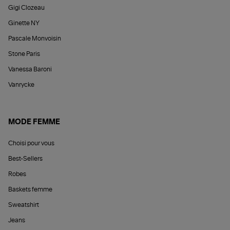
Gigi Clozeau
Ginette NY
Pascale Monvoisin
Stone Paris
Vanessa Baroni
Vanrycke
MODE FEMME
Choisi pour vous
Best-Sellers
Robes
Baskets femme
Sweatshirt
Jeans