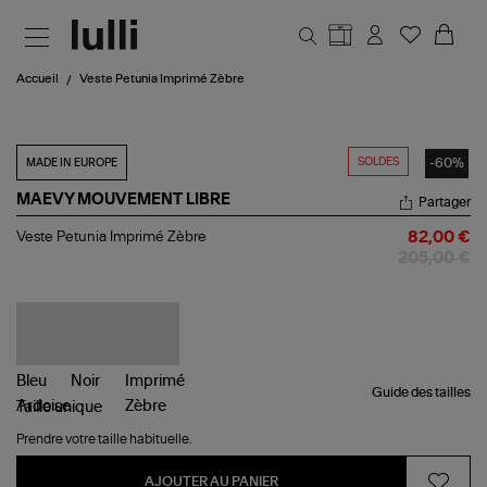
Aller au contenu principal
Accueil
Veste Petunia Imprimé Zèbre
SOLDES
-60%
MADE IN EUROPE
MAEVY MOUVEMENT LIBRE
Partager
Veste
Veste Petunia Imprimé Zèbre
82,00 €
Petunia
205,00 €
Imprimé
Zèbre
Guide des tailles
Taille
unique
Prendre votre taille habituelle.
AJOUTER AU PANIER