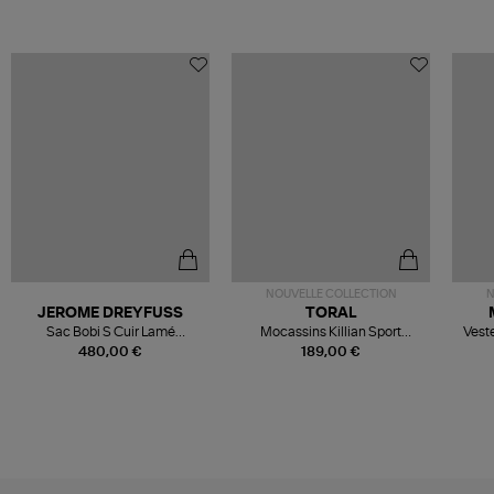
NOUVELLE COLLECTION
N
JEROME DREYFUSS
TORAL
Sac Bobi S Cuir Lamé
Mocassins Killian Sport
Veste
Champagne
Mousse
480,00 €
189,00 €