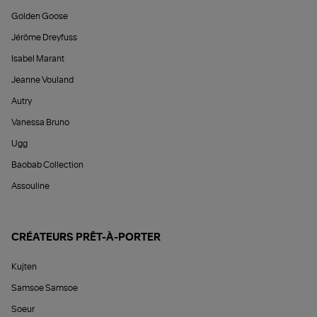
Golden Goose
Jérôme Dreyfuss
Isabel Marant
Jeanne Vouland
Autry
Vanessa Bruno
Ugg
Baobab Collection
Assouline
CRÉATEURS PRÊT-À-PORTER
Kujten
Samsoe Samsoe
Soeur