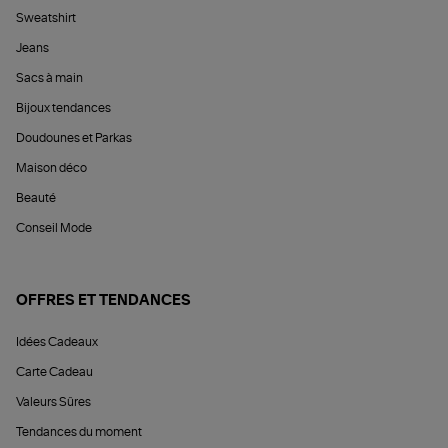
Sweatshirt
Jeans
Sacs à main
Bijoux tendances
Doudounes et Parkas
Maison déco
Beauté
Conseil Mode
OFFRES ET TENDANCES
Idées Cadeaux
Carte Cadeau
Valeurs Sûres
Tendances du moment