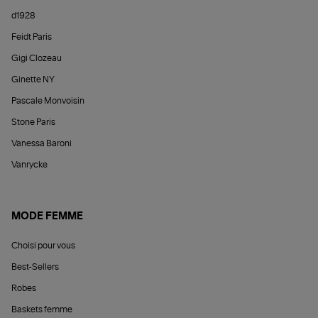
d1928
Feidt Paris
Gigi Clozeau
Ginette NY
Pascale Monvoisin
Stone Paris
Vanessa Baroni
Vanrycke
MODE FEMME
Choisi pour vous
Best-Sellers
Robes
Baskets femme