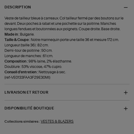
DESCRIPTION
Veste de tailleur bleue à carreaux. Col tailleur fermé par des boutons sur le
devant. Deux poches à rabat et une pochette sur la poitrine. Manches
longues fendues et boutonnées aux poignets. Coupe droite. Base droite.
Made in :
Bulgarie.
Taille & Coupe :
Notre mannequin porte une taille 36 et mesure 172 cm.
Longueur (taille 36) : 82 cm.
Demi-tour de poitrine : 50 cm.
Longueur de manches : 61 cm.
Composition :
98% laine, 2% élasthanne.
Doublure : 53% viscose, 47% cupro.
Conseil d'entretien :
Nettoyage à sec.
(ref-VE0133FAA3F29E30MI)
LIVRAISON ET RETOUR
DISPONIBILITÉ BOUTIQUE
VESTES & BLAZERS
Collections similaires :