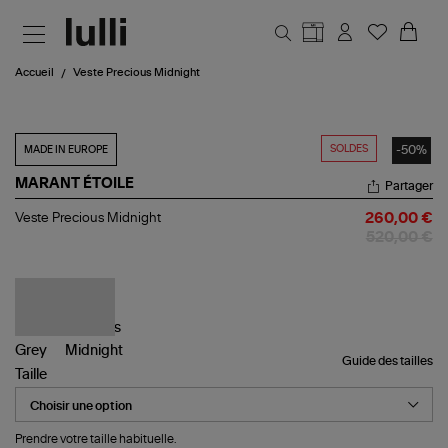
Aller au contenu principal
Accueil
Veste Precious Midnight
SOLDES
-50%
MADE IN EUROPE
MARANT ÉTOILE
Partager
Veste
Veste Precious Midnight
260,00 €
Precious
520,00 €
Midnight
Guide des tailles
Taille
Prendre votre taille habituelle.