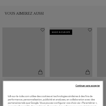
VOUS AIMEREZ AUSSI
MADE IN EUROPE
VANESSA BRUNO
JEANNE VOULAND
Continuer sans accepter
Veste Marc Marine
Blazer Kos Sans Manches
Denim Bleu Indigo
395,00 €
360,00 €
lulli-sur-la-toile.com utilise des cookies et technologies similaires à des fins de
performance, personnalisation, publicité et analyses, en collaboration avec des
partenaires tels que Google. Vous pouvez configurer vos choix via « Paramétrer »,