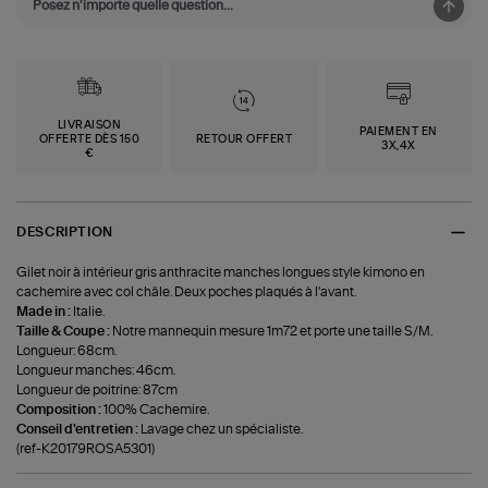
LIVRAISON
PAIEMENT EN
OFFERTE DÈS 150
RETOUR OFFERT
3X,4X
€
DESCRIPTION
Gilet noir à intérieur gris anthracite manches longues style kimono en
cachemire avec col châle. Deux poches plaqués à l'avant.
Made in :
Italie.
Taille & Coupe :
Notre mannequin mesure 1m72 et porte une taille S/M.
Longueur: 68cm.
Longueur manches: 46cm.
Longueur de poitrine: 87cm
Composition :
100% Cachemire.
Conseil d'entretien :
Lavage chez un spécialiste.
(ref-K20179ROSA5301)