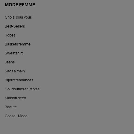
MODE FEMME
Choisi pour vous
Best-Sellers
Robes
Baskets femme
Sweatshirt
Jeans
Sacs à main
Bijoux tendances
Doudounes et Parkas
Maison déco
Beauté
Conseil Mode