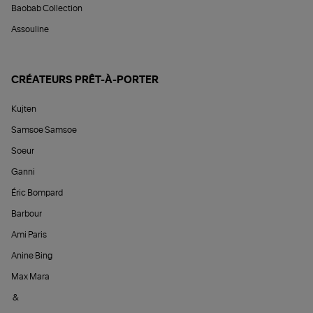
Baobab Collection
Assouline
CRÉATEURS PRÊT-À-PORTER
Kujten
Samsoe Samsoe
Soeur
Ganni
Éric Bompard
Barbour
Ami Paris
Anine Bing
Max Mara
&