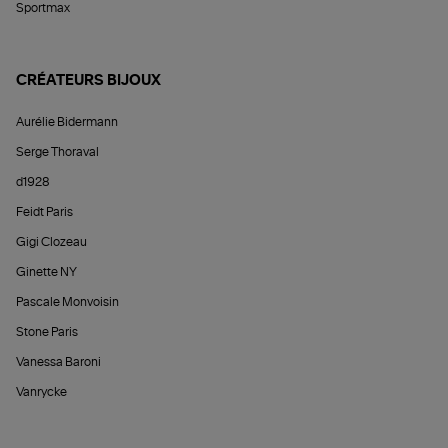
Sportmax
CRÉATEURS BIJOUX
Aurélie Bidermann
Serge Thoraval
d1928
Feidt Paris
Gigi Clozeau
Ginette NY
Pascale Monvoisin
Stone Paris
Vanessa Baroni
Vanrycke