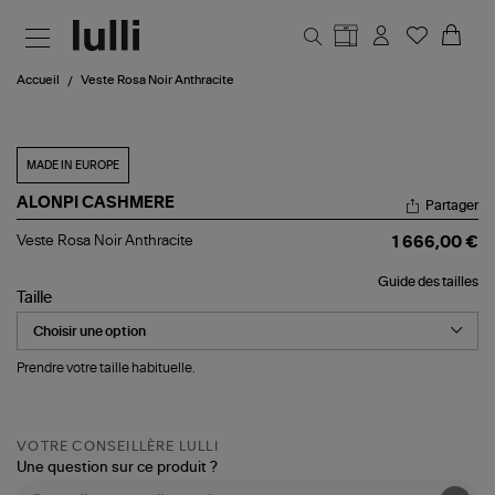
Aller au contenu principal
Accueil
Veste Rosa Noir Anthracite
MADE IN EUROPE
ALONPI CASHMERE
Partager
Veste
Veste Rosa Noir Anthracite
1 666,00 €
Rosa
Noir
Guide des tailles
Anthracite
Taille
Prendre votre taille habituelle.
VOTRE CONSEILLÈRE LULLI
Une question sur ce produit ?