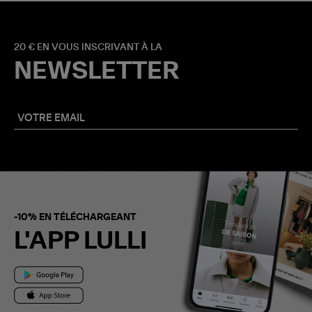
20 € EN VOUS INSCRIVANT À LA
NEWSLETTER
-10% EN TÉLÉCHARGEANT
L'APP LULLI