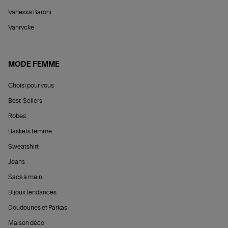
Vanessa Baroni
Vanrycke
MODE FEMME
Choisi pour vous
Best-Sellers
Robes
Baskets femme
Sweatshirt
Jeans
Sacs à main
Bijoux tendances
Doudounes et Parkas
Maison déco