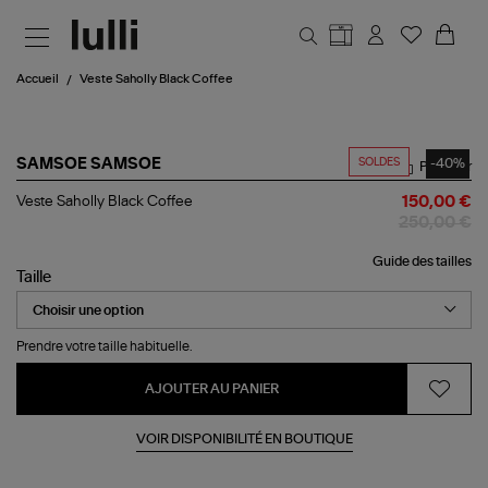
Aller au contenu principal
Accueil
Veste Saholly Black Coffee
SOLDES
-40%
SAMSOE SAMSOE
Partager
Veste
Veste Saholly Black Coffee
150,00 €
Saholly
250,00 €
Black
Coffee
Guide des tailles
Taille
Prendre votre taille habituelle.
AJOUTER AU PANIER
VOIR DISPONIBILITÉ EN BOUTIQUE