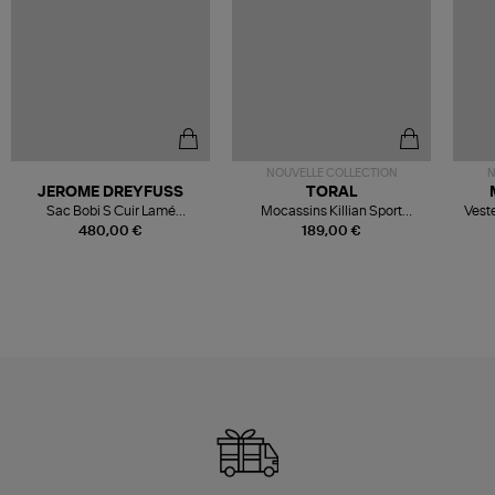
NOUVELLE COLLECTION
N
JEROME DREYFUSS
TORAL
Sac Bobi S Cuir Lamé
Mocassins Killian Sport
Veste
Champagne
Mousse
480,00 €
189,00 €