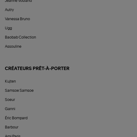
Jeanne Vouland
Autry
Vanessa Bruno
Ugg
Baobab Collection
Assouline
CRÉATEURS PRÊT-À-PORTER
Kujten
Samsoe Samsoe
Soeur
Ganni
Éric Bompard
Barbour
Ami Paris