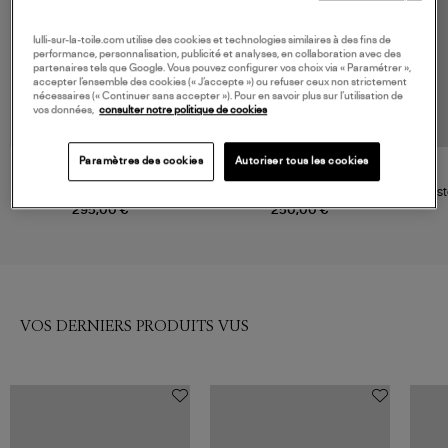
lulli-sur-la-toile.com utilise des cookies et technologies similaires à des fins de
performance, personnalisation, publicité et analyses, en collaboration avec des
partenaires tels que Google. Vous pouvez configurer vos choix via « Paramétrer »,
accepter l’ensemble des cookies (« J’accepte ») ou refuser ceux non strictement
nécessaires (« Continuer sans accepter »). Pour en savoir plus sur l’utilisation de
vos données,
consulter notre politique de cookies
NOUVELLE COLLECTION
Paramètres des cookies
Autoriser tous les cookies
BARBOUR
BLONDE NO.8
Veste Os Liddesdale Quilted
Veste Luisa Taupe
Vest
Sage Ancient
295,00 €
250,00 €
VOS DERNIERS PRODUITS VUS