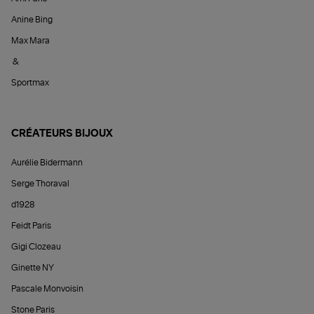
Anine Bing
Max Mara
&
Sportmax
CRÉATEURS BIJOUX
Aurélie Bidermann
Serge Thoraval
d1928
Feidt Paris
Gigi Clozeau
Ginette NY
Pascale Monvoisin
Stone Paris