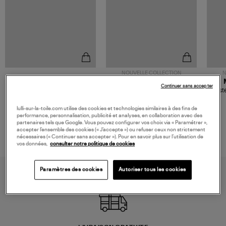
NOUVELLE COLLECTION
N
JEROME DREYFUSS
TORAL
Continuer sans accepter
Sac Bobi S Cuir Lamé
Mocassins Killian Sport
Veste
Champagne
Mousse
480,00 €
189,00 €
lulli-sur-la-toile.com utilise des cookies et technologies similaires à des fins de
performance, personnalisation, publicité et analyses, en collaboration avec des
partenaires tels que Google. Vous pouvez configurer vos choix via « Paramétrer »,
accepter l’ensemble des cookies (« J’accepte ») ou refuser ceux non strictement
nécessaires (« Continuer sans accepter »). Pour en savoir plus sur l’utilisation de
vos données,
consulter notre politique de cookies
Paramètres des cookies
Autoriser tous les cookies