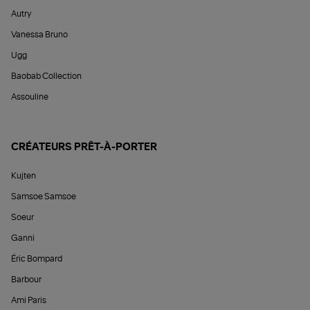
Autry
Vanessa Bruno
Ugg
Baobab Collection
Assouline
CRÉATEURS PRÊT-À-PORTER
Kujten
Samsoe Samsoe
Soeur
Ganni
Éric Bompard
Barbour
Ami Paris