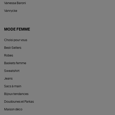
Vanessa Baroni
Vanrycke
MODE FEMME
Choisi pour vous
Best-Sellers
Robes
Baskets femme
Sweatshirt
Jeans
Sacs à main
Bijoux tendances
Doudounes et Parkas
Maison déco