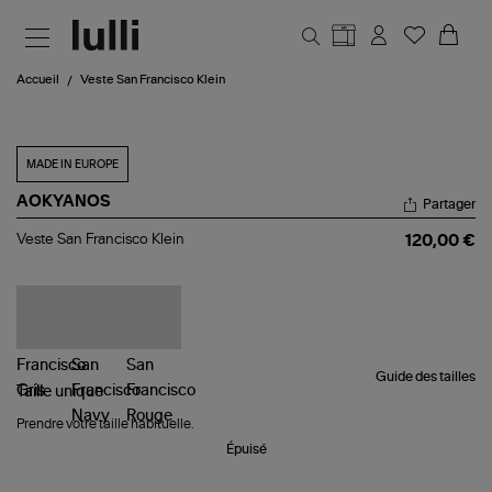
Aller au contenu principal
Accueil
Veste San Francisco Klein
MADE IN EUROPE
AOKYANOS
Partager
Veste
Veste San Francisco Klein
120,00 €
San
Francisco
Klein
Guide des tailles
Taille
unique
Prendre votre taille habituelle.
Épuisé