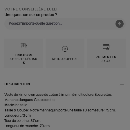
VOTRE CONSEILLÈRE LULLI
Une question sur ce produit ?
LIVRAISON
PAIEMENT EN
OFFERTE DÈS 150
RETOUR OFFERT
3X,4X
€
DESCRIPTION
Veste de kimono en gaze de coton à imprimé multicolore. Epaulettes.
Manches longues. Coupe droite.
Made in :
Italie.
Taille & Coupe :
Notre mannequin porte une taille TU et mesure 175 cm.
Longueur : 73 cm.
Tour de poitrine : 87 cm.
Longueur de manche : 70 cm.