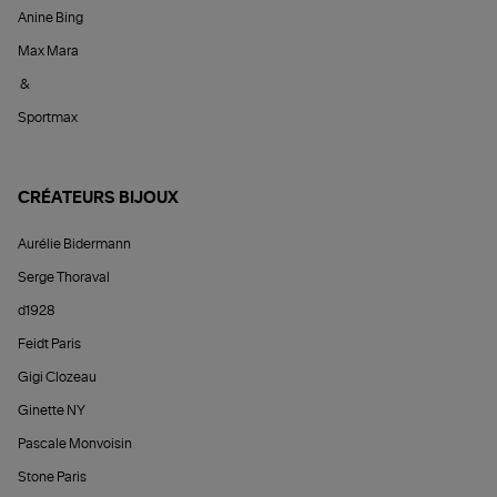
Anine Bing
Max Mara
&
Sportmax
CRÉATEURS BIJOUX
Aurélie Bidermann
Serge Thoraval
d1928
Feidt Paris
Gigi Clozeau
Ginette NY
Pascale Monvoisin
Stone Paris