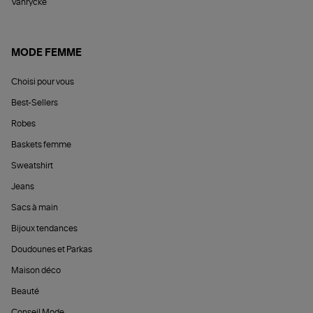
Vanrycke
MODE FEMME
Choisi pour vous
Best-Sellers
Robes
Baskets femme
Sweatshirt
Jeans
Sacs à main
Bijoux tendances
Doudounes et Parkas
Maison déco
Beauté
Conseil Mode