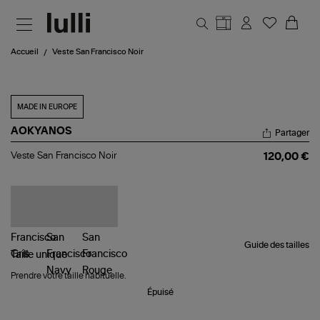
Aller au contenu principal
Accueil
Veste San Francisco Noir
MADE IN EUROPE
AOKYANOS
Partager
Veste
Veste San Francisco Noir
120,00 €
San
Francisco
Noir
Guide des tailles
Taille
unique
Prendre votre taille habituelle.
Épuisé