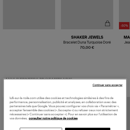
-50%
SHAKER JEWELS
MA
Bracelet Duna Turquoise Doré
Jea
70,00 €
VOS DERNIERS PRODUITS VUS
Continuer sans accepter
lulli-sur-la-toile.com utilise des cookies et technologies similaires à des fins de
performance, personnalisation, publicité et analyses, en collaboration avec des
partenaires tels que Google. Vous pouvez configurer vos choix via « Paramétrer »,
accepter l’ensemble des cookies (« J’accepte ») ou refuser ceux non strictement
nécessaires (« Continuer sans accepter »). Pour en savoir plus sur l’utilisation de
vos données,
consulter notre politique de cookies