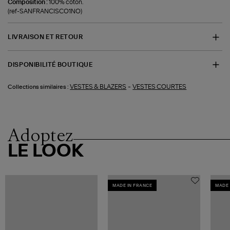
Composition :
100% coton.
(ref-SANFRANCISCO1NO)
LIVRAISON ET RETOUR
DISPONIBILITÉ BOUTIQUE
-
VESTES & BLAZERS
VESTES COURTES
Collections similaires :
Adoptez
LE LOOK
MADE IN FRANCE
MADE 