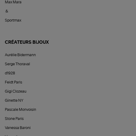
Max Mara
&
Sportmax
CRÉATEURS BIJOUX
Aurélie Bidermann
Serge Thoraval
d1928
Feidt Paris
Gigi Clozeau
Ginette NY
Pascale Monvoisin
Stone Paris
Vanessa Baroni