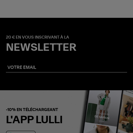
20 € EN VOUS INSCRIVANT À LA
NEWSLETTER
-10% EN TÉLÉCHARGEANT
L'APP LULLI