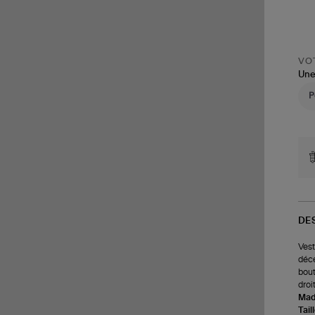
VOT
Une
DE
Vest
déce
bout
droi
Made
Tail