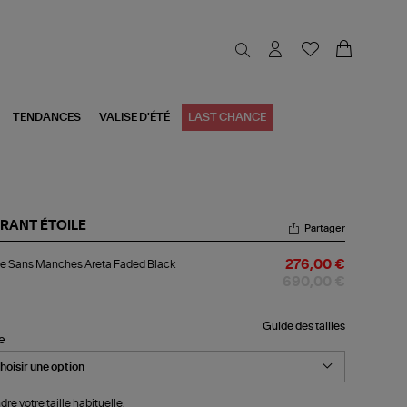
TENDANCES
VALISE D'ÉTÉ
LAST CHANCE
RANT ÉTOILE
Partager
ste
e Sans Manches Areta Faded Black
276,00 €
ns
nches
690,00 €
ta
ded
ck
Guide des tailles
le
dre votre taille habituelle.