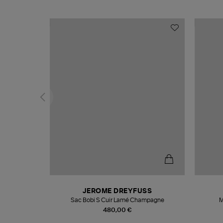
N
JEROME DREYFUSS
te
Sac Bobi S Cuir Lamé Champagne
M
480,00 €