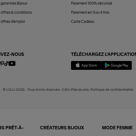
 garanties Bijoux
Paiement 100% sécurisé
 offres & conditions
Paiement en 3 ou 4 fois
offres d'emploi
Carte Cadeau
IVEZ-NOUS
TÉLÉCHARGEZ L'APPLICATIO
© LULLI 2025 - Tous droits réservés -CGV-Plan du site-Politique de confidentialité
S PRÊT-À-
CRÉATEURS BIJOUX
MODE FEMME