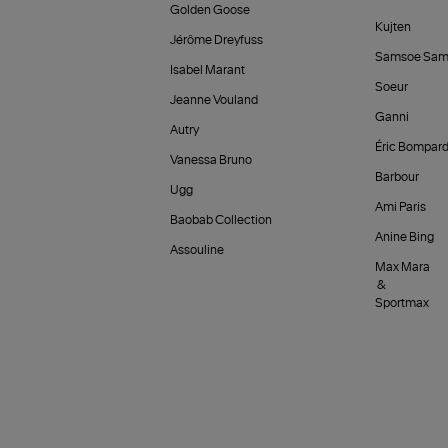
Golden Goose
Kujten
Jérôme Dreyfuss
Samsoe Sam
Isabel Marant
Soeur
Jeanne Vouland
Ganni
Autry
Éric Bompar
Vanessa Bruno
Barbour
Ugg
Ami Paris
Baobab Collection
Anine Bing
Assouline
Max Mara
&
Sportmax