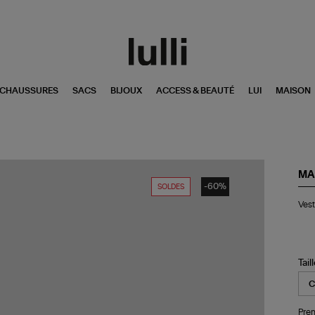
CHAUSSURES
SACS
BIJOUX
ACCESS & BEAUTÉ
LUI
MAISON
MA
-60%
SOLDES
Ve
Vest
Sa
Ma
Are
Fa
Bla
Tail
Pren