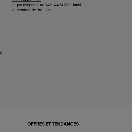
nous contacter ici
ou par téléphone au 04 91 44 61 67 du lundi
au vendredi de 9h à 18h.
N
OFFRES ET TENDANCES