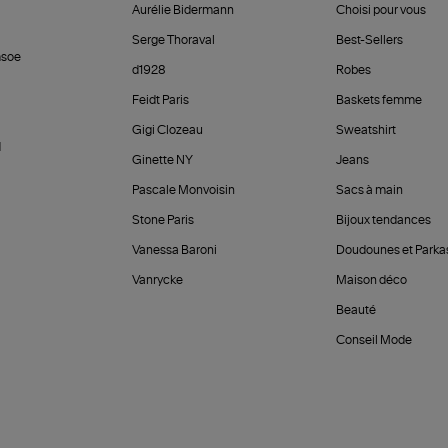
Aurélie Bidermann
Choisi pour vous
Serge Thoraval
Best-Sellers
soe
d1928
Robes
Feidt Paris
Baskets femme
Gigi Clozeau
Sweatshirt
d
Ginette NY
Jeans
Pascale Monvoisin
Sacs à main
Stone Paris
Bijoux tendances
Vanessa Baroni
Doudounes et Parka
Vanrycke
Maison déco
Beauté
Conseil Mode