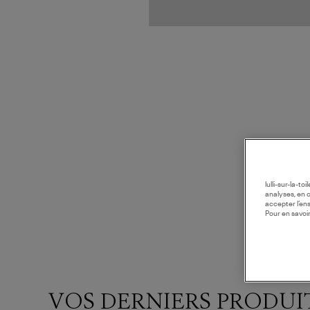
lulli-sur-la-t
analyses, en 
accepter l’en
Pour en savoir
VOS DERNIERS PRODUI