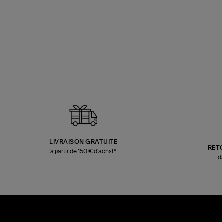
LIVRAISON GRATUITE
RET
à partir de 150 € d'achat*
d