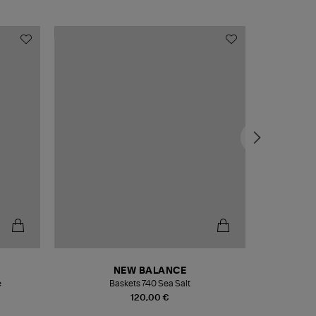
NEW BALANCE
e
Baskets 740 Sea Salt
Veste
120,00 €