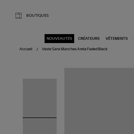
Aller au contenu principal
BOUTIQUES
NOUVEAUTÉS
CRÉATEURS
VÊTEMENTS
Accueil
Veste Sans Manches Areta Faded Black