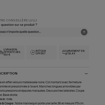
RE CONSEILLÈRE LULLI
 question sur ce produit ?
LIVRAISON
RETOUR
PAIEMENT EN
OFFERTE DÈS
OFFERT
3X,4X
150 €
SCRIPTION
e en effet velours matelassée noire. Col montant avec fermeture
ntrée et pressionnée à l'avant. Manches longues amovibles par
ons pressions et épaules marquées. Deux poches latérales. Coupe
te. Base droite.
 in :
Inde.
le & Coupe :
Notre mannequin porte une taille 36 et mesure 175 cm.