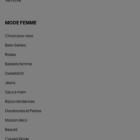
Vanrycke
MODE FEMME
Choisi pour vous
Best-Sellers
Robes
Baskets femme
Sweatshirt
Jeans
Sacs à main
Bijoux tendances
Doudounes et Parkas
Maison déco
Beauté
Conseil Mode