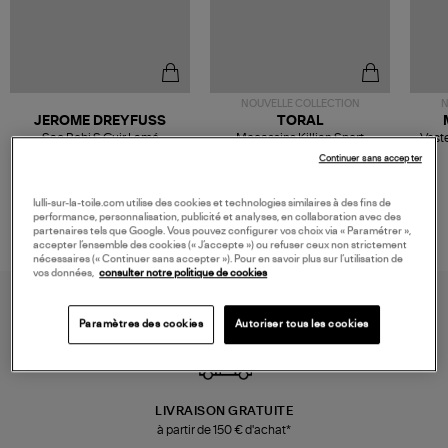
NOUVELLE COLLECTION
N
JEROME DREYFUSS
TORAL
Sac Bobi S Cuir Lamé
Mocassins Killian Sport
Veste
Champagne
Mousse
480,00 €
189,00 €
Continuer sans accepter
lulli-sur-la-toile.com utilise des cookies et technologies similaires à des fins de
performance, personnalisation, publicité et analyses, en collaboration avec des
partenaires tels que Google. Vous pouvez configurer vos choix via « Paramétrer »,
accepter l’ensemble des cookies (« J’accepte ») ou refuser ceux non strictement
nécessaires (« Continuer sans accepter »). Pour en savoir plus sur l’utilisation de
vos données,
consulter notre politique de cookies
Paramètres des cookies
Autoriser tous les cookies
LIVRAISON GRATUITE
à partir de 150 € d'achat*