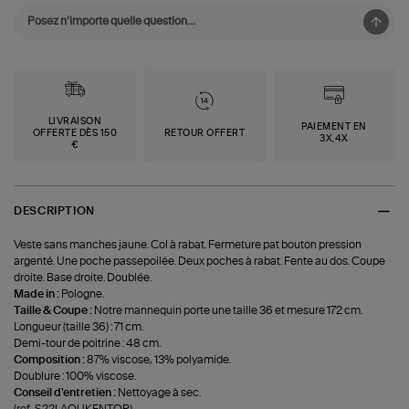
LIVRAISON
PAIEMENT EN
OFFERTE DÈS 150
RETOUR OFFERT
3X,4X
€
DESCRIPTION
Veste sans manches jaune. Col à rabat. Fermeture pat bouton pression
argenté. Une poche passepoilée. Deux poches à rabat. Fente au dos. Coupe
droite. Base droite. Doublée.
Made in :
Pologne.
Taille & Coupe :
Notre mannequin porte une taille 36 et mesure 172 cm.
Longueur (taille 36) : 71 cm.
Demi-tour de poitrine : 48 cm.
Composition :
87% viscose, 13% polyamide.
Doublure : 100% viscose.
Conseil d'entretien :
Nettoyage à sec.
(ref-S22LAQUKENTOR)