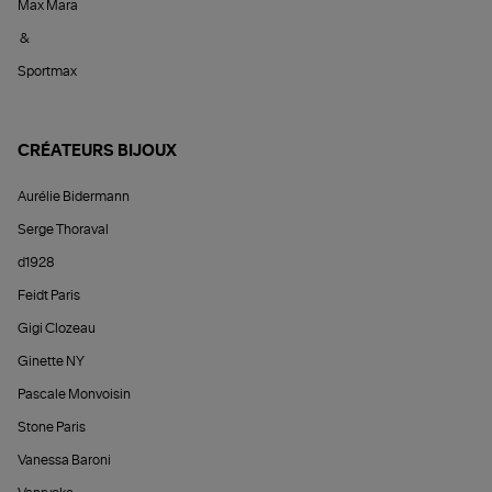
Max Mara
&
Sportmax
CRÉATEURS BIJOUX
Aurélie Bidermann
Serge Thoraval
d1928
Feidt Paris
Gigi Clozeau
Ginette NY
Pascale Monvoisin
Stone Paris
Vanessa Baroni