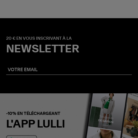
20 € EN VOUS INSCRIVANT À LA
NEWSLETTER
-10% EN TÉLÉCHARGEANT
L'APP LULLI