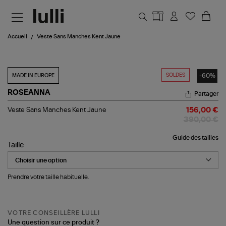
Aller au contenu principal
Accueil
Veste Sans Manches Kent Jaune
SOLDES
-60%
MADE IN EUROPE
ROSEANNA
Partager
Veste
Veste Sans Manches Kent Jaune
156,00 €
Sans
390,00 €
Manches
Kent
Guide des tailles
Jaune
Taille
Prendre votre taille habituelle.
VOTRE CONSEILLÈRE LULLI
Une question sur ce produit ?