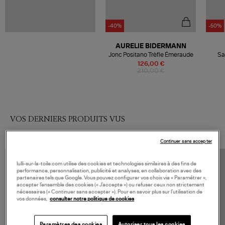
-40%
-50%
AURELIE BIDERMANN
Jonc Positano Trèfle Émeraude
Sa
126,00 €
210,00 €
VOS DERNIERS PRODUITS VUS
Continuer sans accepter
lulli-sur-la-toile.com utilise des cookies et technologies similaires à des fins de
performance, personnalisation, publicité et analyses, en collaboration avec des
partenaires tels que Google. Vous pouvez configurer vos choix via « Paramétrer »,
accepter l’ensemble des cookies (« J’accepte ») ou refuser ceux non strictement
nécessaires (« Continuer sans accepter »). Pour en savoir plus sur l’utilisation de
vos données,
consulter notre politique de cookies
Paramètres des cookies
Autoriser tous les cookies