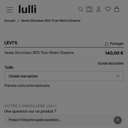
Aller au contenu principal
Accueil
Veste Shrunken 90S Trckr Wstrn Dreams
LEVI'S
Partager
Veste
Veste Shrunken 90S Trckr Wstrn Dreams
140,00 €
Shrunken
90S
Guide des tailles
Trckr
Taille
Wstrn
Dreams
Prendre votre taille habituelle.
VOTRE CONSEILLÈRE LULLI
Une question sur ce produit ?