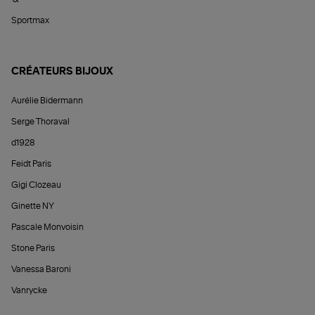
Sportmax
CRÉATEURS BIJOUX
Aurélie Bidermann
Serge Thoraval
d1928
Feidt Paris
Gigi Clozeau
Ginette NY
Pascale Monvoisin
Stone Paris
Vanessa Baroni
Vanrycke