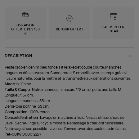
LIVRAISON
PAIEMENT EN
OFFERTE DÈS 150
RETOUR OFFERT
3X,4X
€
DESCRIPTION
Veste crop en denim bleu foncé. Fit relaxed et coupe courte. Manches
longues et détails western. Sans stretch. S’embellit avec le temps grâce à
l’usure naturelle, pour la mettre et la transmettre aux générations suivantes.
Made in :
Chine.
Taille & Coupe :
Notre mannequin mesure 172 cm et porte une taille M.
Longueur : 57 cm.
Longueur manches : 55 cm.
Demi-tour poitrine : 53 cm.
Composition :
100% coton.
Conseil d'entretien :
Lavage en machine à froid. Ne pas utiliser d’eau de
Javel. Sèche-linge sur cycle modéré. Repassage à chaud si nécessaire.
Nettoyage à sec possible. Laver sur l’envers avec des couleurs similaires.
(ref-001WO0001227)