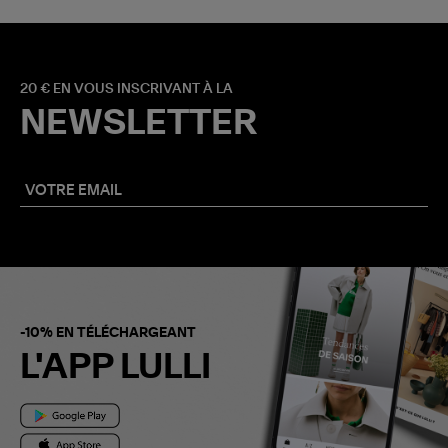
20 € EN VOUS INSCRIVANT À LA
NEWSLETTER
-10% EN TÉLÉCHARGEANT
L'APP LULLI