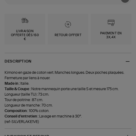
LIVRAISON
PAIEMENT EN
OFFERTE DÈS 150
RETOUR OFFERT
3X,4X
€
DESCRIPTION
Kimono en gaze de coton vert. Manches longues. Deux poches plaquées.
Fermeture par liens à nouer.
Made in :
Italie.
Taille & Coupe :
Notre mannequin porte une taille S et mesure 175 cm.
Longueur (taille TU) : 73 cm.
Tour de poitrine : 87 cm.
Longueur de manche : 70 cm.
Composition :
100% coton.
Conseil d'entretien :
Lavage en machine à 30°.
(ref-SILVERLAKE1VE)