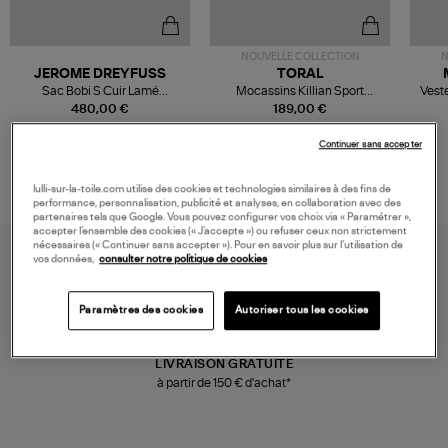
NOUVELLE COLLECTION
N
JEROME DREYFUSS
TORAL
Sac Bobi S Cuir Lamé
Mocassins Killian Sport
Veste
Champagne
Mousse
480,00 €
189,00 €
Continuer sans accepter
lulli-sur-la-toile.com utilise des cookies et technologies similaires à des fins de
performance, personnalisation, publicité et analyses, en collaboration avec des
partenaires tels que Google. Vous pouvez configurer vos choix via « Paramétrer »,
accepter l’ensemble des cookies (« J’accepte ») ou refuser ceux non strictement
nécessaires (« Continuer sans accepter »). Pour en savoir plus sur l’utilisation de
vos données,
consulter notre politique de cookies
Paramètres des cookies
Autoriser tous les cookies
LIVRAISON GRATUITE
à partir de 150 € d'achat*