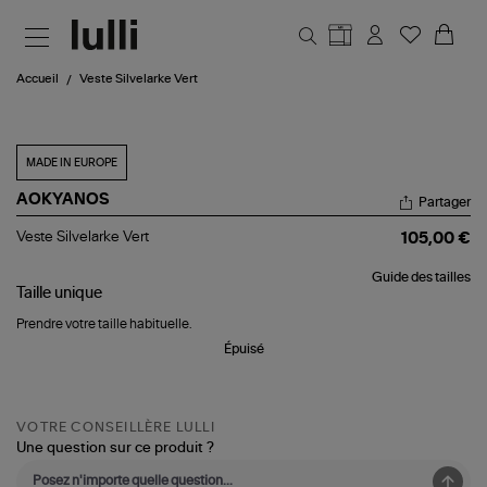
Aller au contenu principal
Accueil
Veste Silvelarke Vert
MADE IN EUROPE
AOKYANOS
Partager
Veste
Veste Silvelarke Vert
105,00 €
Silvelarke
Vert
Guide des tailles
Taille
unique
Prendre votre taille habituelle.
Épuisé
VOTRE CONSEILLÈRE LULLI
Une question sur ce produit ?