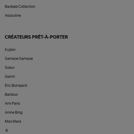
Baobab Collection
Assouline
CRÉATEURS PRÊT-À-PORTER
Kujten
Samsoe Samsoe
Soeur
Ganni
Éric Bompard
Barbour
Ami Paris
Anine Bing
Max Mara
&