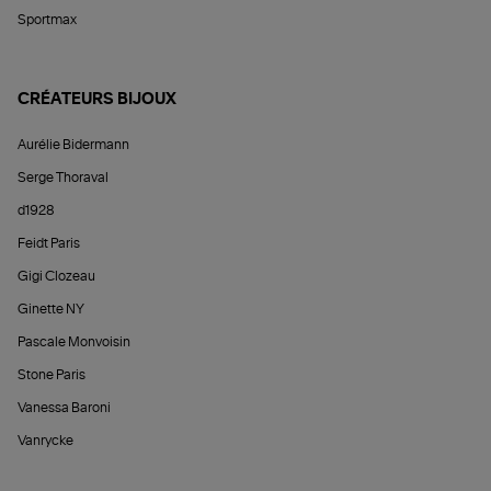
Sportmax
CRÉATEURS BIJOUX
Aurélie Bidermann
Serge Thoraval
d1928
Feidt Paris
Gigi Clozeau
Ginette NY
Pascale Monvoisin
Stone Paris
Vanessa Baroni
Vanrycke