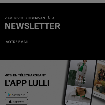
20 € EN VOUS INSCRIVANT À LA
NEWSLETTER
-10% EN TÉLÉCHARGEANT
L'APP LULLI