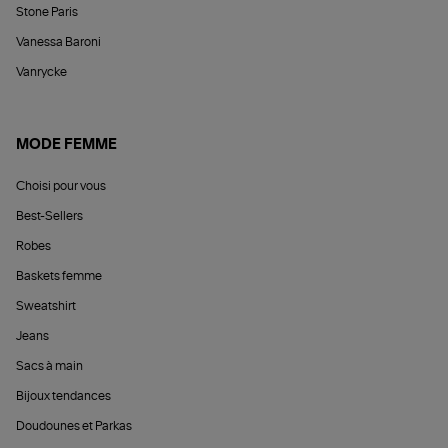
Stone Paris
Vanessa Baroni
Vanrycke
MODE FEMME
Choisi pour vous
Best-Sellers
Robes
Baskets femme
Sweatshirt
Jeans
Sacs à main
Bijoux tendances
Doudounes et Parkas