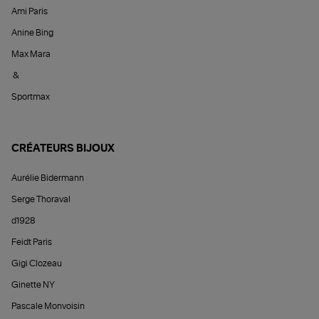
Ami Paris
Anine Bing
Max Mara
&
Sportmax
CRÉATEURS BIJOUX
Aurélie Bidermann
Serge Thoraval
d1928
Feidt Paris
Gigi Clozeau
Ginette NY
Pascale Monvoisin