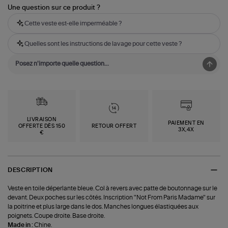
Une question sur ce produit ?
Cette veste est-elle imperméable ?
Quelles sont les instructions de lavage pour cette veste ?
LIVRAISON
PAIEMENT EN
OFFERTE DÈS 150
RETOUR OFFERT
3X,4X
€
DESCRIPTION
Veste en toile déperlante bleue. Col à revers avec patte de boutonnage sur le
devant. Deux poches sur les côtés. Inscription "Not From Paris Madame" sur
la poitrine et plus large dans le dos. Manches longues élastiquées aux
poignets. Coupe droite. Base droite.
Made in :
Chine.