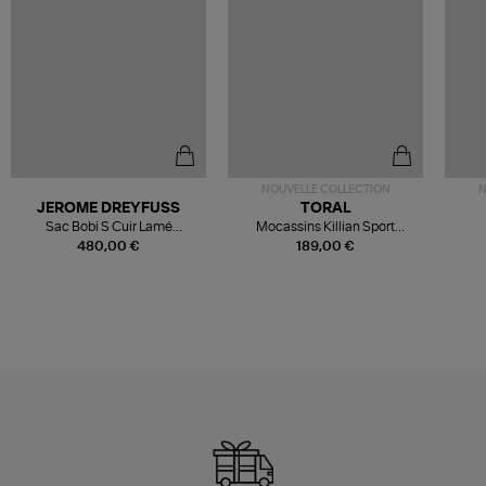
NOUVELLE COLLECTION
N
JEROME DREYFUSS
TORAL
Sac Bobi S Cuir Lamé
Mocassins Killian Sport
Champagne
Mousse
480,00 €
189,00 €