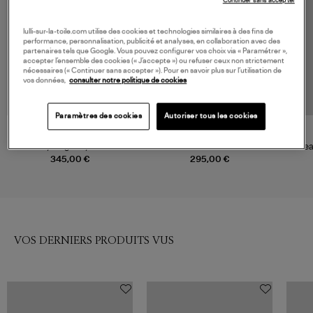
Continuer sans accepter
lulli-sur-la-toile.com utilise des cookies et technologies similaires à des fins de
performance, personnalisation, publicité et analyses, en collaboration avec des
partenaires tels que Google. Vous pouvez configurer vos choix via « Paramétrer »,
accepter l’ensemble des cookies (« J’accepte ») ou refuser ceux non strictement
nécessaires (« Continuer sans accepter »). Pour en savoir plus sur l’utilisation de
vos données,
consulter notre politique de cookies
Paramètres des cookies
Autoriser tous les cookies
GANNI
DRÔLE DE MONSIEUR
Veste Flyweight Nylon Black
Veste Survêtement Black
Sweat
345,00 €
295,00 €
VOS DERNIERS PRODUITS VUS