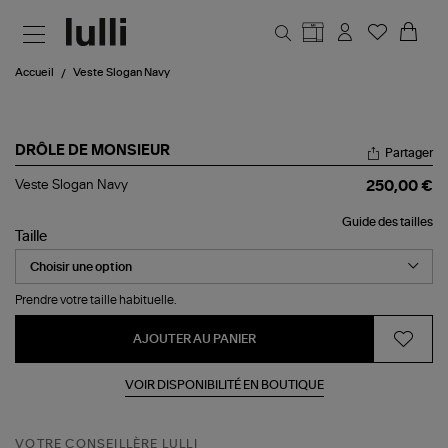
Aller au contenu principal
Accueil
Veste Slogan Navy
DRÔLE DE MONSIEUR
Partager
Veste
Veste Slogan Navy
250,00 €
Slogan
Navy
Guide des tailles
Taille
Prendre votre taille habituelle.
AJOUTER AU PANIER
VOIR DISPONIBILITÉ EN BOUTIQUE
VOTRE CONSEILLÈRE LULLI