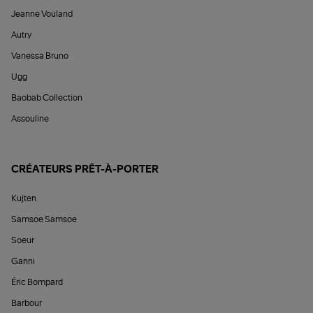
Jeanne Vouland
Autry
Vanessa Bruno
Ugg
Baobab Collection
Assouline
CRÉATEURS PRÊT-À-PORTER
Kujten
Samsoe Samsoe
Soeur
Ganni
Éric Bompard
Barbour