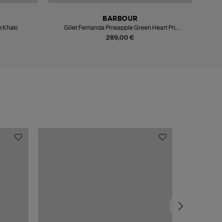
BARBOUR
 Khaki
Gilet Fernanda Pineapple Green Heart Pri,
Collaboration Barbour x Farm Rio
289,00 €