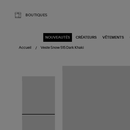
Aller au contenu principal
BOUTIQUES
NOUVEAUTÉS
CRÉATEURS
VÊTEMENTS
Accueil
Veste Snow 515 Dark Khaki