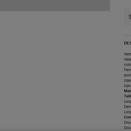
DE
Vest
raba
coto
Ferm
poch
zipp
zips
Made
Tail
Long
Demi
Long
Com
Doub
Doub