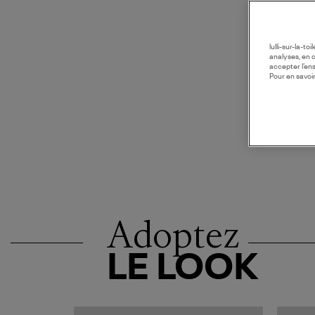
lulli-sur-la-t
analyses, en 
accepter l’en
Pour en savoir
Adoptez
LE LOOK