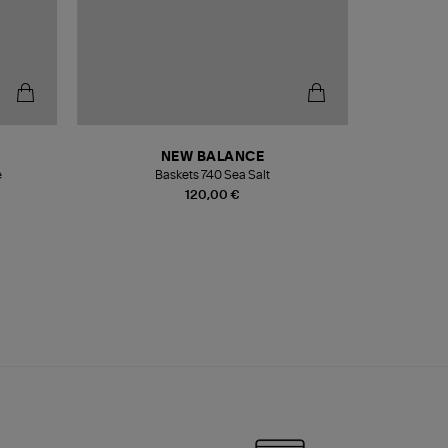
NEW BALANCE
e
Baskets 740 Sea Salt
Veste
120,00 €