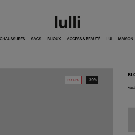
CHAUSSURES
SACS
BIJOUX
ACCESS & BEAUTÉ
LUI
MAISON
BL
-30%
SOLDES
Ve
Vest
Sn
515
Da
Kha