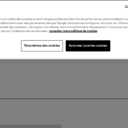
Remp
Co
Four
Cons
(re
oile.com utilise des cookies et technologies similaires à des fins de performance, personnalisation, p
collaboration avec des partenaires tels que Google. Vous pouvez configurer vos choix via « Param
semble des cookies (« J’accepte ») ou refuser ceux non strictement nécessaires (« Continuer san
 plus sur l’utilisation de vos données,
consulter notre politique de cookies
LI
Paramètres des cookies
Autoriser tous les cookies
DI