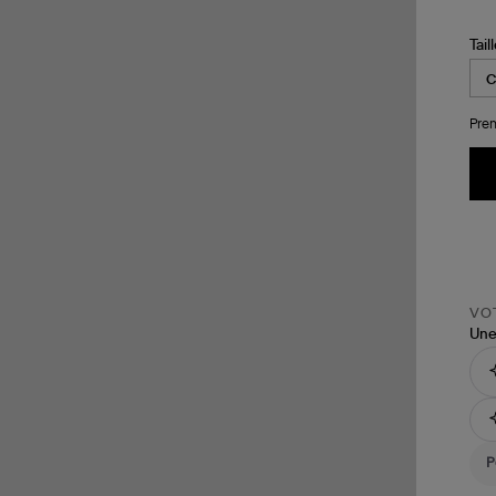
Tail
Pren
VOT
Une