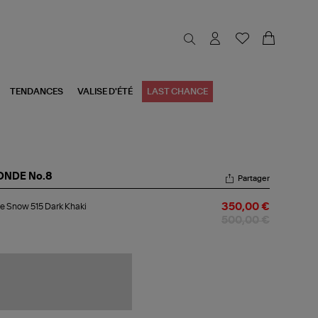
TENDANCES
VALISE D'ÉTÉ
LAST CHANCE
ONDE No.8
Partager
ste
e Snow 515 Dark Khaki
350,00 €
ow
500,00 €
rk
ki