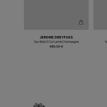
N
JEROME DREYFUSS
te
Sac Bobi S Cuir Lamé Champagne
M
480,00 €