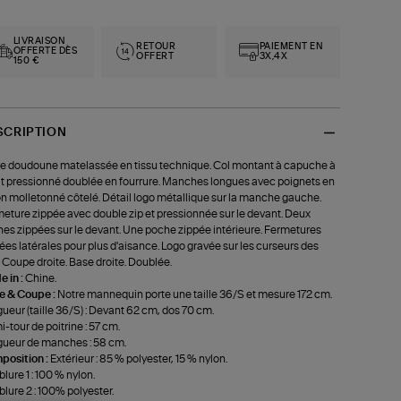
LIVRAISON
RETOUR
PAIEMENT EN
OFFERTE DÈS
OFFERT
3X,4X
150 €
SCRIPTION
e doudoune matelassée en tissu technique. Col montant à capuche à
t pressionné doublée en fourrure. Manches longues avec poignets en
n molletonné côtelé. Détail logo métallique sur la manche gauche.
eture zippée avec double zip et pressionnée sur le devant. Deux
es zippées sur le devant. Une poche zippée intérieure. Fermetures
ées latérales pour plus d'aisance. Logo gravée sur les curseurs des
. Coupe droite. Base droite. Doublée.
 in :
Chine.
le & Coupe :
Notre mannequin porte une taille 36/S et mesure 172 cm.
ueur (taille 36/S) : Devant 62 cm, dos 70 cm.
-tour de poitrine : 57 cm.
ueur de manches : 58 cm.
position :
Extérieur : 85 % polyester, 15 % nylon.
lure 1 : 100 % nylon.
lure 2 : 100% polyester.