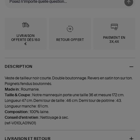
LIVRAISON
PAIEMENT EN
OFFERTE DÈS 150
RETOUR OFFERT
3X,4X
€
DESCRIPTION
Veste de tailleur noir courte. Double boutonnage. Revers en satin ton sur ton.
Poignets fendus boutonnés.
Made in :
Roumanie.
Taille & Coupe :
Notre mannequin porte une taille 36 et mesure 172 cm.
Longueur 47 cm. Demi tour de taille : 46 cm. Demi tour de poitrine : 43.
Longueur manche : 61 cm.
Composition :
100% laine.
Conseil d'entretien :
Nettoyage à sec.
(ref-V010LA01N01)
LIVRAISON ET RETOUR