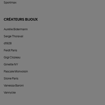
Sportmax
CRÉATEURS BIJOUX
Aurélie Bidermann
Serge Thoraval
d1928
Feidt Paris
Gigi Clozeau
Ginette NY
Pascale Monvoisin
Stone Paris
Vanessa Baroni
Vanrycke