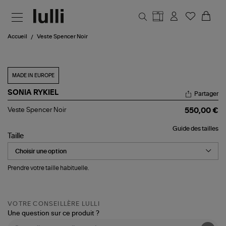
Aller au contenu principal
Accueil
Veste Spencer Noir
MADE IN EUROPE
SONIA RYKIEL
Partager
Veste
Veste Spencer Noir
550,00 €
Spencer
Noir
Guide des tailles
Taille
Prendre votre taille habituelle.
VOTRE CONSEILLÈRE LULLI
Une question sur ce produit ?