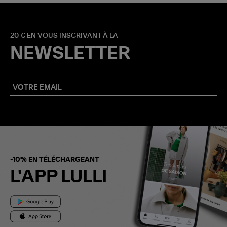
20 € EN VOUS INSCRIVANT À LA
NEWSLETTER
-10% EN TÉLÉCHARGEANT
L'APP LULLI