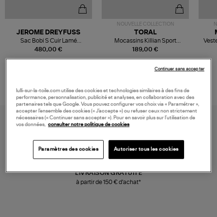
NOUVELLE COLLECTION
N
JEROME DREYFUSS
TORAL
Sac Bobi S Cuir Lamé
Mocassins Killian Sport
Veste
Champagne
Mousse
480,00 €
189,00 €
Continuer sans accepter
lulli-sur-la-toile.com utilise des cookies et technologies similaires à des fins de
performance, personnalisation, publicité et analyses, en collaboration avec des
partenaires tels que Google. Vous pouvez configurer vos choix via « Paramétrer »,
accepter l’ensemble des cookies (« J’accepte ») ou refuser ceux non strictement
nécessaires (« Continuer sans accepter »). Pour en savoir plus sur l’utilisation de
vos données,
consulter notre politique de cookies
Paramètres des cookies
Autoriser tous les cookies
LIVRAISON GRATUITE
à partir de 150 € d'achat*