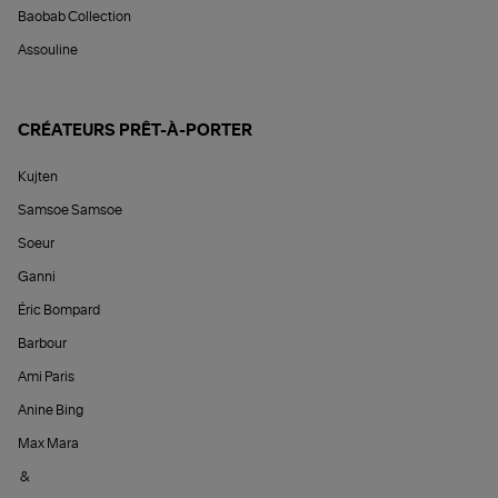
Baobab Collection
Assouline
CRÉATEURS PRÊT-À-PORTER
Kujten
Samsoe Samsoe
Soeur
Ganni
Éric Bompard
Barbour
Ami Paris
Anine Bing
Max Mara
&