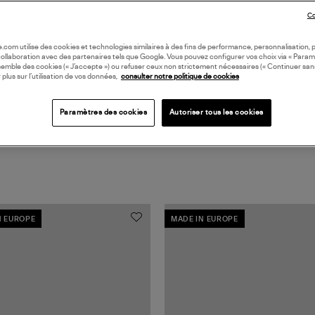
Co
Coll
oile.com utilise des cookies et technologies similaires à des fins de performance, personnalisation, p
collaboration avec des partenaires tels que Google. Vous pouvez configurer vos choix via « Param
semble des cookies (« J’accepte ») ou refuser ceux non strictement nécessaires (« Continuer san
 plus sur l’utilisation de vos données,
consulter notre politique de cookies
Paramètres des cookies
Autoriser tous les cookies
N EUROPE
MADE IN EUROPE