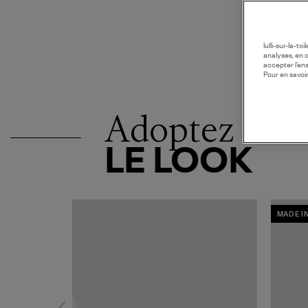
lulli-sur-la-t
analyses, en 
accepter l’en
Pour en savoir
Adoptez
LE LOOK
MADE I