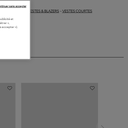
ntinuer sans accepter
VESTES & BLAZERS
-
VESTES COURTES
ections similaires :
ublicité et
étrer »,
s accepter »).