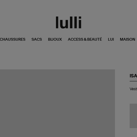
CHAUSSURES
SACS
BIJOUX
ACCESS & BEAUTÉ
LUI
MAISON
IS
Ve
Vest
Su
Bla