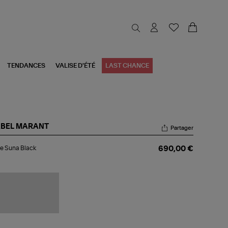
TENDANCES
VALISE D'ÉTÉ
LAST CHANCE
ABEL MARANT
Partager
ste
e Suna Black
690,00 €
na
ck