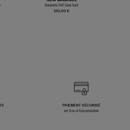
NEW BALANCE
e
Baskets 740 Sea Salt
Veste
120,00 €
3/5
PAIEMENT SÉCURISÉ
en 3 ou 4 fois possible