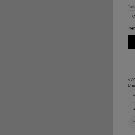
Tail
Pren
VOT
Une