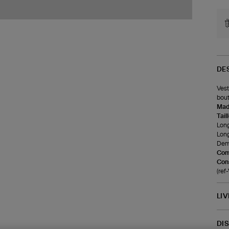
DE
Vest
bout
Made
Tail
Long
Long
Demi
Com
Cons
(re
LI
DI