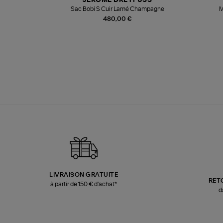
JEROME DREYFUSS
te
Sac Bobi S Cuir Lamé Champagne
M
480,00 €
LIVRAISON GRATUITE
RET
à partir de 150 € d'achat*
d