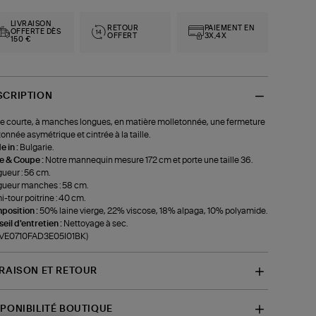
LIVRAISON
RETOUR
PAIEMENT EN
OFFERTE DÈS
OFFERT
3X,4X
150 €
SCRIPTION
e courte, à manches longues, en matière molletonnée, une fermeture
onnée asymétrique et cintrée à la taille.
 in :
Bulgarie.
le & Coupe :
Notre mannequin mesure 172 cm et porte une taille 36.
ueur : 56 cm.
ueur manches : 58 cm.
-tour poitrine : 40 cm.
position :
50% laine vierge, 22% viscose, 18% alpaga, 10% polyamide.
eil d'entretien :
Nettoyage à sec.
f-VE0710FAD3E05I01BK)
VRAISON ET RETOUR
SPONIBILITÉ BOUTIQUE