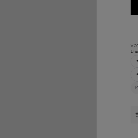
VOT
Une