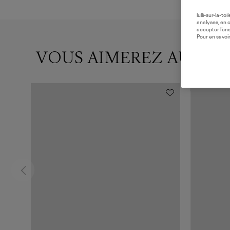
lulli-sur-la-t
analyses, en 
accepter l’en
Pour en savoir
VOUS AIMEREZ AUSSI