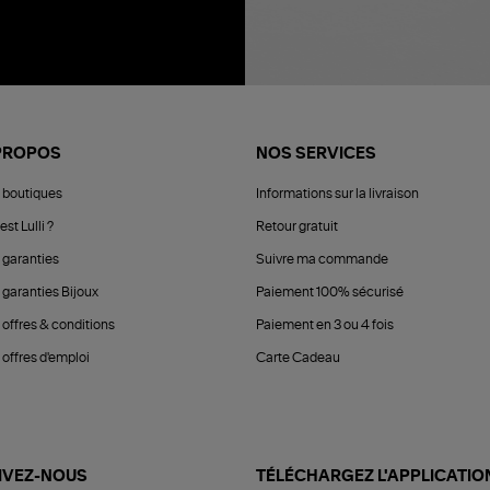
PROPOS
NOS SERVICES
 boutiques
Informations sur la livraison
est Lulli ?
Retour gratuit
 garanties
Suivre ma commande
 garanties Bijoux
Paiement 100% sécurisé
 offres & conditions
Paiement en 3 ou 4 fois
offres d'emploi
Carte Cadeau
IVEZ-NOUS
TÉLÉCHARGEZ L'APPLICATIO