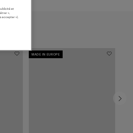
ublicité et
étrer »,
s accepter »).
MADE IN EUROPE