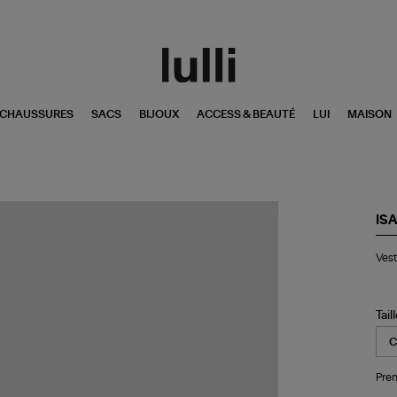
CHAUSSURES
SACS
BIJOUX
ACCESS & BEAUTÉ
LUI
MAISON
IS
Ve
Vest
Sy
Bla
Tail
Pren