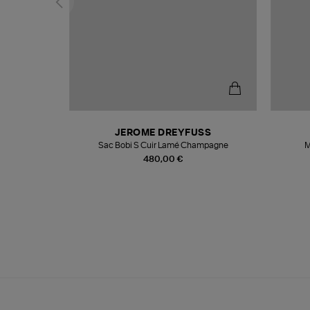
N
JEROME DREYFUSS
te
Sac Bobi S Cuir Lamé Champagne
M
480,00 €