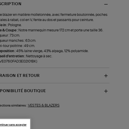
SCRIPTION
e blazer en matière molletonnée, avec fermeture boutonnée, poches
rales à rabat, col en V, fente au dos et passants pour ceinture.
 in :
Pologne.
le & Coupe :
Notre mannequin mesure 172 cm et porte une taille 36.
ueur : 73 cm.
ueur manches : 63 cm.
-tour poitrine : 49 cm.
position :
45% laine vierge, 43% alpaga, 12% polyamide.
eil d'entretien :
Nettoyage à sec.
f-VE0760FAD3E02I01BK)
VRAISON ET RETOUR
SPONIBILITÉ BOUTIQUE
VESTES & BLAZERS
ections similaires :
ntinuer sans accepter