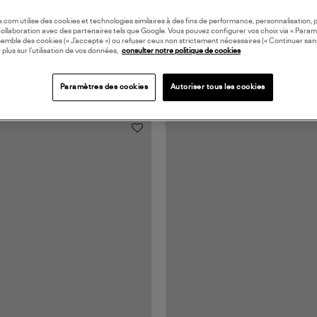
oile.com utilise des cookies et technologies similaires à des fins de performance, personnalisation, p
collaboration avec des partenaires tels que Google. Vous pouvez configurer vos choix via « Param
semble des cookies (« J’accepte ») ou refuser ceux non strictement nécessaires (« Continuer san
 plus sur l’utilisation de vos données,
consulter notre politique de cookies
Paramètres des cookies
Autoriser tous les cookies