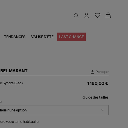
TENDANCES
VALISE D'ÉTÉ
LAST CHANCE
ABEL MARANT
Partager
ste
e Syndra Black
1 190,00 €
ndra
ck
Guide des tailles
le
dre votre taille habituelle.