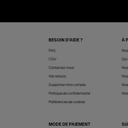
BESOIN D'AIDE ?
À 
FAQ
Nos
CGV
Qui 
Contactez-nous
Nos
Vos retours
Nos
Supprimer mon compte
Nos
Politique de confidentialité
Nos 
Préférences de cookies
MODE DE PAIEMENT
SU