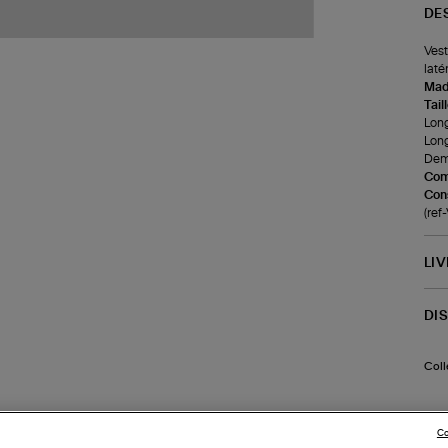
DE
Vest
laté
Made
Tail
Long
Long
Demi
Com
Cons
(re
LI
DI
Coll
Co