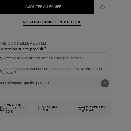
AJOUTER AU PANIER
VOIR DISPONIBILITÉ EN BOUTIQUE
RE CONSEILLÈRE LULLI
 question sur ce produit ?
Cette veste est-elle adaptée à un usage quotidien ?
Quelles sont les options d'entretien pour cette veste en laine et
alpaga ?
LIVRAISON
RETOUR
PAIEMENT EN
OFFERTE DÈS
OFFERT
3X,4X
150 €