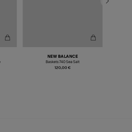
NEW BALANCE
e
Baskets 740 Sea Salt
Veste
120,00 €