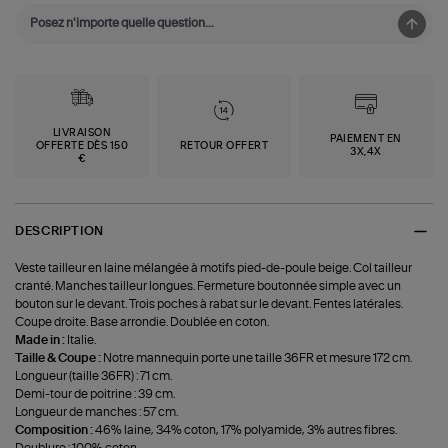
LIVRAISON
PAIEMENT EN
OFFERTE DÈS 150
RETOUR OFFERT
3X,4X
€
DESCRIPTION
Veste tailleur en laine mélangée à motifs pied-de-poule beige. Col tailleur
cranté. Manches tailleur longues. Fermeture boutonnée simple avec un
bouton sur le devant. Trois poches à rabat sur le devant. Fentes latérales.
Coupe droite. Base arrondie. Doublée en coton.
Made in :
Italie.
Taille & Coupe :
Notre mannequin porte une taille 36FR et mesure 172 cm.
Longueur (taille 36FR) : 71 cm.
Demi-tour de poitrine : 39 cm.
Longueur de manches : 57 cm.
Composition :
46% laine, 34% coton, 17% polyamide, 3% autres fibres.
Doublure : 100% coton.