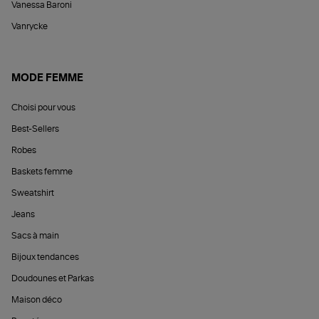
Vanessa Baroni
Vanrycke
MODE FEMME
Choisi pour vous
Best-Sellers
Robes
Baskets femme
Sweatshirt
Jeans
Sacs à main
Bijoux tendances
Doudounes et Parkas
Maison déco