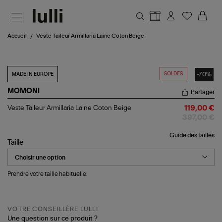
Aller au contenu principal
Accueil
Veste Taileur Armillaria Laine Coton Beige
SOLDES
-70%
MADE IN EUROPE
MOMONI
Partager
Veste
Veste Taileur Armillaria Laine Coton Beige
119,00 €
Taileur
397,00 €
Armillaria
Laine
Guide des tailles
Coton
Taille
Beige
Prendre votre taille habituelle.
VOTRE CONSEILLÈRE LULLI
Une question sur ce produit ?