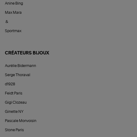
Anine Bing
Max Mara
&
Sportmax
CRÉATEURS BIJOUX
Aurélie Bidermann
Serge Thoraval
d1928
Feidt Paris
Gigi Clozeau
Ginette NY
Pascale Monvoisin
Stone Paris