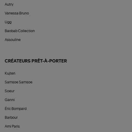
Autry
Vanessa Bruno
Ugg
Baobab Collection
Assouline
CRÉATEURS PRÊT-À-PORTER
Kujten
Samsoe Samsoe
Soeur
Ganni
Éric Bompard
Barbour
Ami Paris