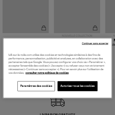
NOUVELLE COLLECTION
N
JEROME DREYFUSS
TORAL
Continuer sans accepter
Sac Bobi S Cuir Lamé
Mocassins Killian Sport
Veste
Champagne
Mousse
480,00 €
189,00 €
lulli-sur-la-toile.com utilise des cookies et technologies similaires à des fins de
performance, personnalisation, publicité et analyses, en collaboration avec des
partenaires tels que Google. Vous pouvez configurer vos choix via « Paramétrer »,
accepter l’ensemble des cookies (« J’accepte ») ou refuser ceux non strictement
nécessaires (« Continuer sans accepter »). Pour en savoir plus sur l’utilisation de
vos données,
consulter notre politique de cookies
Paramètres des cookies
Autoriser tous les cookies
LIVRAISON GRATUITE