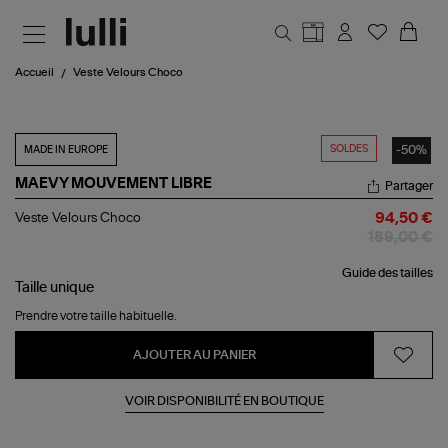
Aller au contenu principal
Accueil
Veste Velours Choco
SOLDES
-50%
MADE IN EUROPE
MAEVY MOUVEMENT LIBRE
Partager
Veste
Veste Velours Choco
94,50 €
Velours
189,00 €
Choco
Guide des tailles
Taille
unique
Prendre votre taille habituelle.
AJOUTER AU PANIER
VOIR DISPONIBILITÉ EN BOUTIQUE