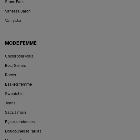
Stone Paris
Vanessa Baroni
Vanrycke
MODE FEMME
Choisi pour vous
Best-Sellers
Robes
Baskets femme
Sweatshirt
Jeans
Sacs à main
Bijoux tendances
Doudounes et Parkas