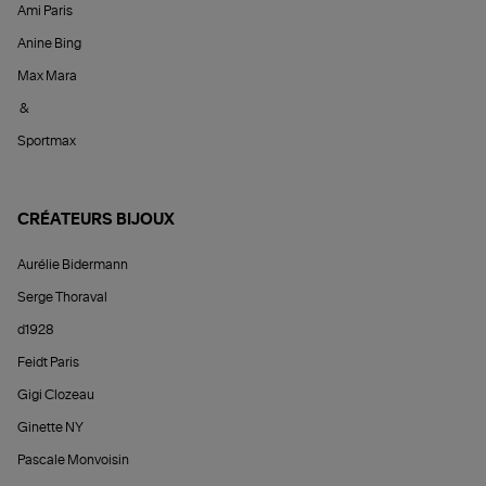
Ami Paris
Anine Bing
Max Mara
&
Sportmax
CRÉATEURS BIJOUX
Aurélie Bidermann
Serge Thoraval
d1928
Feidt Paris
Gigi Clozeau
Ginette NY
Pascale Monvoisin