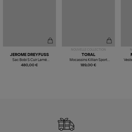
NOUVELLE COLLECTION
N
JEROME DREYFUSS
TORAL
Sac Bobi S Cuir Lamé
Mocassins Killian Sport
Veste
Champagne
Mousse
480,00 €
189,00 €