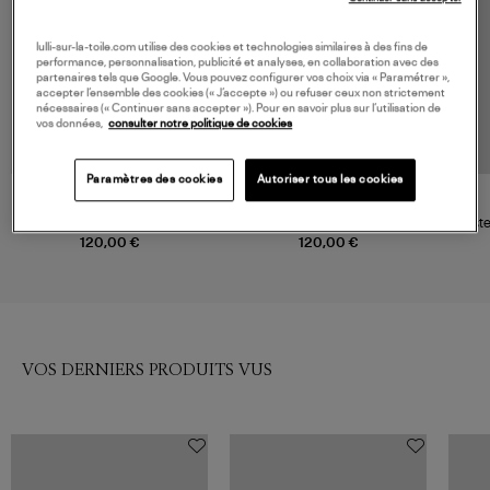
lulli-sur-la-toile.com utilise des cookies et technologies similaires à des fins de
performance, personnalisation, publicité et analyses, en collaboration avec des
partenaires tels que Google. Vous pouvez configurer vos choix via « Paramétrer »,
accepter l’ensemble des cookies (« J’accepte ») ou refuser ceux non strictement
nécessaires (« Continuer sans accepter »). Pour en savoir plus sur l’utilisation de
vos données,
consulter notre politique de cookies
Paramètres des cookies
Autoriser tous les cookies
AOKYANOS
AOKYANOS
Veste Kimono Cuba Chocolat
Veste Chicago Chocolat
Vest
120,00 €
120,00 €
VOS DERNIERS PRODUITS VUS