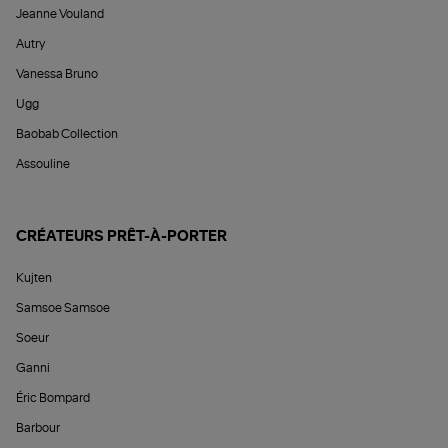
Jeanne Vouland
Autry
Vanessa Bruno
Ugg
Baobab Collection
Assouline
CRÉATEURS PRÊT-À-PORTER
Kujten
Samsoe Samsoe
Soeur
Ganni
Éric Bompard
Barbour