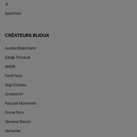
&
Sportmax
CRÉATEURS BIJOUX
Aurélie Bidermann
Serge Thoraval
d1928
Feidt Paris
Gigi Clozeau
Ginette NY
Pascale Monvoisin
Stone Paris
Vanessa Baroni
Vanrycke