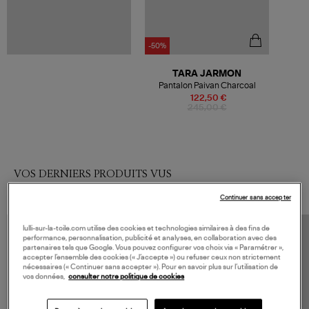
-50%
TARA JARMON
Pantalon Paivan Charcoal
122,50 €
245,00 €
VOS DERNIERS PRODUITS VUS
Continuer sans accepter
lulli-sur-la-toile.com utilise des cookies et technologies similaires à des fins de
performance, personnalisation, publicité et analyses, en collaboration avec des
partenaires tels que Google. Vous pouvez configurer vos choix via « Paramétrer »,
accepter l’ensemble des cookies (« J’accepte ») ou refuser ceux non strictement
nécessaires (« Continuer sans accepter »). Pour en savoir plus sur l’utilisation de
vos données,
consulter notre politique de cookies