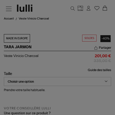
Aller au contenu principal
Accueil
Veste Vinicio Charcoal
SOLDES
-40%
MADE IN EUROPE
TARA JARMON
Partager
Veste
Veste Vinicio Charcoal
201,00 €
Vinicio
335,00 €
Charcoal
Guide des tailles
Taille
Prendre votre taille habituelle.
VOTRE CONSEILLÈRE LULLI
Une question sur ce produit ?