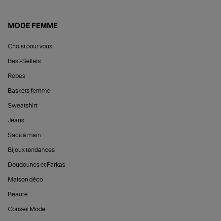
MODE FEMME
Choisi pour vous
Best-Sellers
Robes
Baskets femme
Sweatshirt
Jeans
Sacs à main
Bijoux tendances
Doudounes et Parkas
Maison déco
Beauté
Conseil Mode