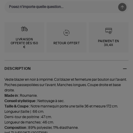
LIVRAISON
PAIEMENT EN
OFFERTE DÈS 150
RETOUR OFFERT
3X,4X
€
DESCRIPTION
Veste blazer en noir à imprimé. Col blazer et fermeture par bouton sur l'avant.
Poches passepoilées sur l'avant. Manches longues. Coupe droite et base
droite.
Made in :
Roumanie.
Conseil stylistique :
Nettoyage à sec.
Taille & Coupe :
Notre mannequin porte une taille 36 et mesure 172 cm.
Longueur (taille ) : 66 cm.
Demi-tour de poitrine : 47 cm.
Longueur de manches : 46 cm.
Composition :
89% polyester, 11% élasthanne.
(ref-TUVES06TU202T198)