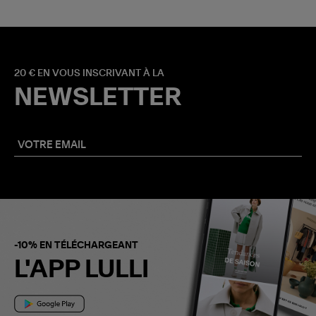
20 € EN VOUS INSCRIVANT À LA
NEWSLETTER
-10% EN TÉLÉCHARGEANT
L'APP LULLI