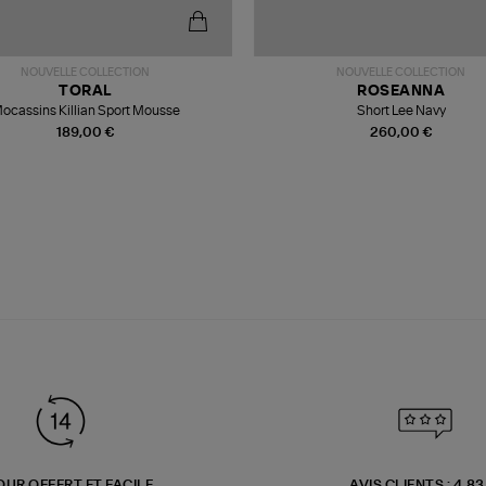
NOUVELLE COLLECTION
NOUVELLE COLLECTION
TORAL
ROSEANNA
ocassins Killian Sport Mousse
Short Lee Navy
189,00 €
260,00 €
OUR OFFERT ET FACILE
AVIS CLIENTS : 4.8