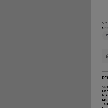
VOT
Une
DE
Vest
Manc
laté
Made
Tail