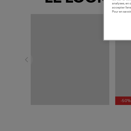
analyses, en 
accepter l’en
Pour en savoir
-50%