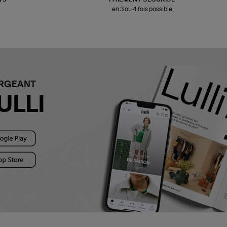
en 3 ou 4 fois possible
ARGEANT
ULLI