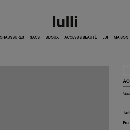
CHAUSSURES
SACS
BIJOUX
ACCESS & BEAUTÉ
LUI
MAISON
AO
Ve
Vest
Wa
Ant
Tail
Pren