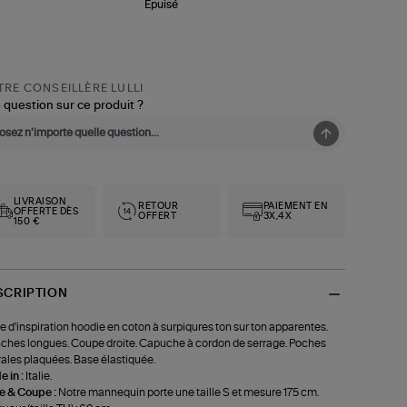
Épuisé
RE CONSEILLÈRE LULLI
 question sur ce produit ?
LIVRAISON
RETOUR
PAIEMENT EN
OFFERTE DÈS
OFFERT
3X,4X
150 €
SCRIPTION
e d'inspiration hoodie en coton à surpiqures ton sur ton apparentes.
hes longues. Coupe droite. Capuche à cordon de serrage. Poches
rales plaquées. Base élastiquée.
 in :
Italie.
le & Coupe :
Notre mannequin porte une taille S et mesure 175 cm.