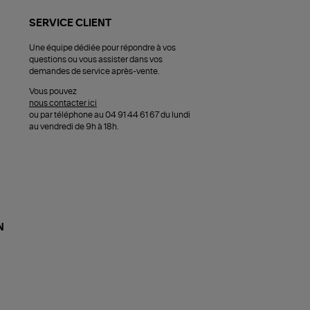
SERVICE CLIENT
Une équipe dédiée pour répondre à vos
questions ou vous assister dans vos
demandes de service après-vente.
Vous pouvez
nous contacter ici
ou par téléphone au 04 91 44 61 67 du lundi
au vendredi de 9h à 18h.
N