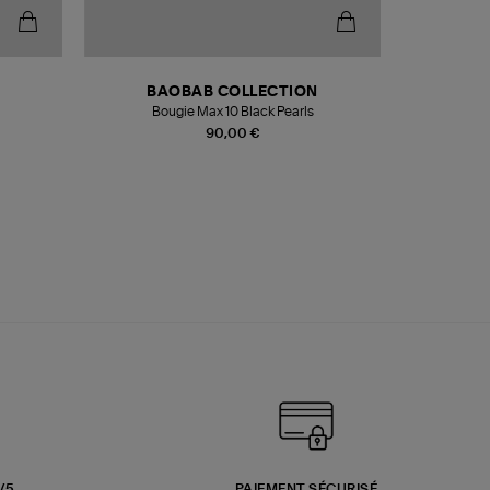
BAOBAB COLLECTION
Bougie Max 10 Black Pearls
Paréo Fou
90,00 €
3/5
PAIEMENT SÉCURISÉ