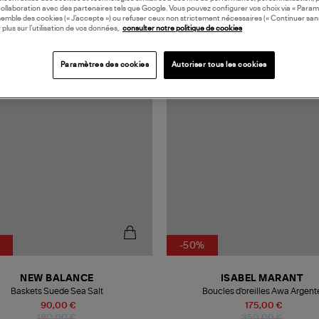
collaboration avec des partenaires tels que Google. Vous pouvez configurer vos choix via « Param
semble des cookies (« J’accepte ») ou refuser ceux non strictement nécessaires (« Continuer san
 plus sur l’utilisation de vos données,
consulter notre politique de cookies
MADE IN FRANCE
Paramètres des cookies
Autoriser tous les cookies
-50%
NEW BALANCE
ISABEL MARANT
Baskets Suede Sea Salt
Boucles d'oreilles Awa Argent
90,00 €
175,00 €
180,00 €
350,00 €