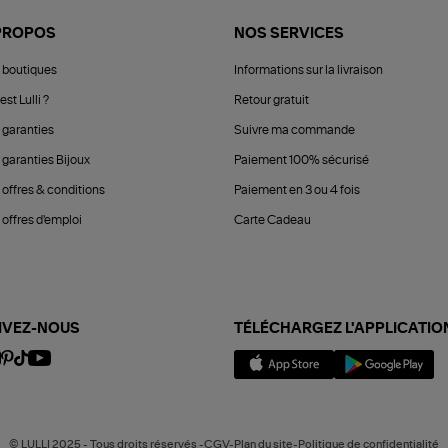
PROPOS
NOS SERVICES
 boutiques
Informations sur la livraison
est Lulli ?
Retour gratuit
 garanties
Suivre ma commande
 garanties Bijoux
Paiement 100% sécurisé
 offres & conditions
Paiement en 3 ou 4 fois
offres d'emploi
Carte Cadeau
IVEZ-NOUS
TÉLÉCHARGEZ L'APPLICATIO
© LULLI 2025 - Tous droits réservés -CGV-Plan du site-Politique de confidentialité