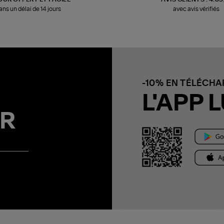
ans un délai de 14 jours
avec avis vérifiés
-10% EN TÉLÉCH
L'APP L
R