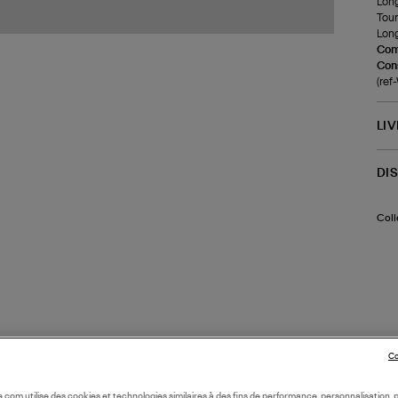
Long
Tour
Long
Com
Cons
(re
LI
DI
Coll
Co
oile.com utilise des cookies et technologies similaires à des fins de performance, personnalisation, p