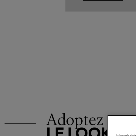
Adoptez
LE LOOK
lulli-sur-la-t