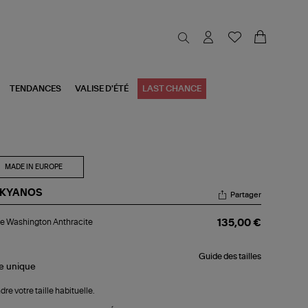
TENDANCES
VALISE D'ÉTÉ
LAST CHANCE
MADE IN EUROPE
KYANOS
Partager
ste
e Washington Anthracite
135,00 €
shington
hracite
Guide des tailles
le
unique
dre votre taille habituelle.