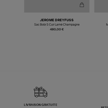
T
JEROME DREYFUSS
k
Sac Bobi S Cuir Lamé Champagne
M
480,00 €
LIVRAISON GRATUITE
RET