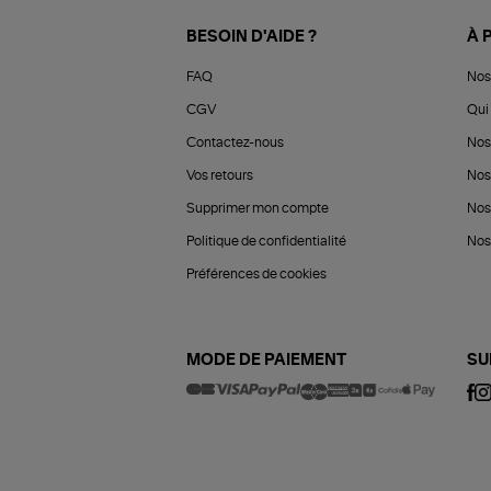
BESOIN D'AIDE ?
À 
FAQ
Nos
CGV
Qui 
Contactez-nous
Nos
Vos retours
Nos
Supprimer mon compte
Nos
Politique de confidentialité
Nos 
Préférences de cookies
MODE DE PAIEMENT
SU