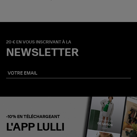
20 € EN VOUS INSCRIVANT À LA
NEWSLETTER
-10% EN TÉLÉCHARGEANT
L'APP LULLI