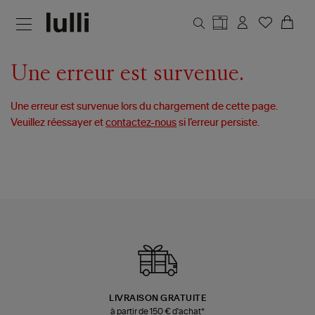
Aller au contenu principal
Une erreur est survenue.
Une erreur est survenue lors du chargement de cette page.
Veuillez réessayer et
contactez-nous
si l’erreur persiste.
LIVRAISON GRATUITE
à partir de 150 € d'achat*