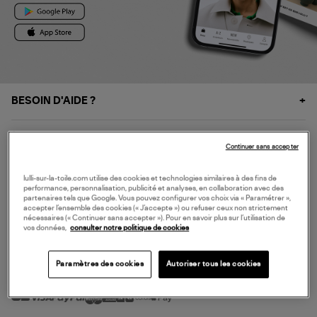
BESOIN D'AIDE ?
À PROPOS
Continuer sans accepter
NOS SERVICES
lulli-sur-la-toile.com utilise des cookies et technologies similaires à des fins de
performance, personnalisation, publicité et analyses, en collaboration avec des
partenaires tels que Google. Vous pouvez configurer vos choix via « Paramétrer »,
accepter l’ensemble des cookies (« J’accepte ») ou refuser ceux non strictement
SERVICE CLIENT
nécessaires (« Continuer sans accepter »). Pour en savoir plus sur l’utilisation de
vos données,
consulter notre politique de cookies
Paramètres des cookies
Autoriser tous les cookies
MODE DE PAIEMENT