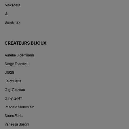
Max Mara
&
Sportmax
CRÉATEURS BIJOUX
Aurélie Bidermann
Serge Thoraval
d1928
Feidt Paris
Gigi Clozeau
Ginette NY
Pascale Monvoisin
Stone Paris
Vanessa Baroni