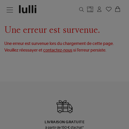
Aller au contenu principal
Une erreur est survenue.
Une erreur est survenue lors du chargement de cette page.
Veuillez réessayer et
contactez-nous
si l’erreur persiste.
LIVRAISON GRATUITE
à partir de 150 € d'achat*