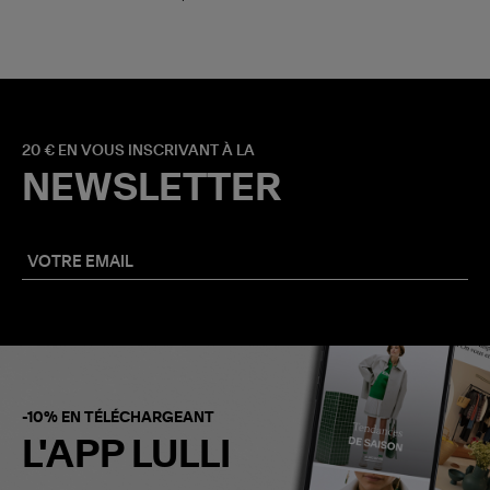
20 € EN VOUS INSCRIVANT À LA
NEWSLETTER
-10% EN TÉLÉCHARGEANT
L'APP LULLI