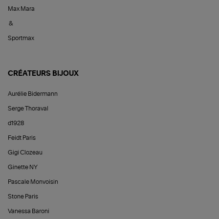
Max Mara
&
Sportmax
CRÉATEURS BIJOUX
Aurélie Bidermann
Serge Thoraval
d1928
Feidt Paris
Gigi Clozeau
Ginette NY
Pascale Monvoisin
Stone Paris
Vanessa Baroni