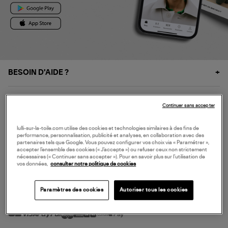
BESOIN D'AIDE ?
À PROPOS
Continuer sans accepter
NOS SERVICES
lulli-sur-la-toile.com utilise des cookies et technologies similaires à des fins de
performance, personnalisation, publicité et analyses, en collaboration avec des
partenaires tels que Google. Vous pouvez configurer vos choix via « Paramétrer »,
accepter l’ensemble des cookies (« J’accepte ») ou refuser ceux non strictement
SERVICE CLIENT
nécessaires (« Continuer sans accepter »). Pour en savoir plus sur l’utilisation de
vos données,
consulter notre politique de cookies
Paramètres des cookies
Autoriser tous les cookies
MODE DE PAIEMENT