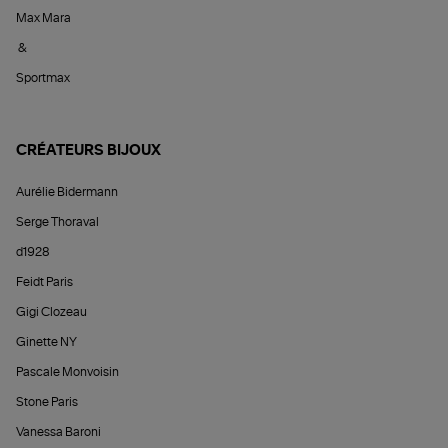
Max Mara
&
Sportmax
CRÉATEURS BIJOUX
Aurélie Bidermann
Serge Thoraval
d1928
Feidt Paris
Gigi Clozeau
Ginette NY
Pascale Monvoisin
Stone Paris
Vanessa Baroni