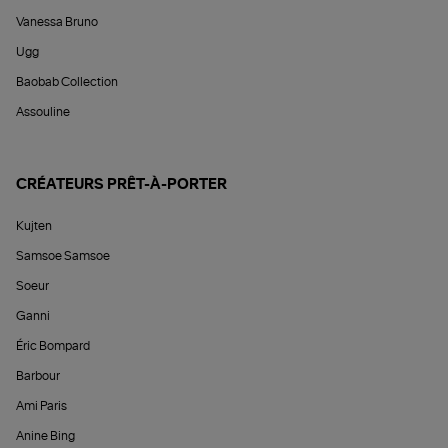
Vanessa Bruno
Ugg
Baobab Collection
Assouline
CRÉATEURS PRÊT-À-PORTER
Kujten
Samsoe Samsoe
Soeur
Ganni
Éric Bompard
Barbour
Ami Paris
Anine Bing