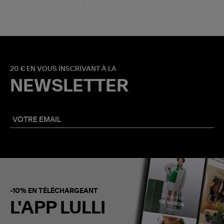
20 € EN VOUS INSCRIVANT À LA
NEWSLETTER
-10% EN TÉLÉCHARGEANT
L'APP LULLI