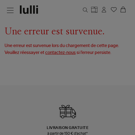
Aller au contenu principal
Une erreur est survenue.
Une erreur est survenue lors du chargement de cette page.
Veuillez réessayer et
contactez-nous
si l’erreur persiste.
LIVRAISON GRATUITE
à partir de 150 € d'achat*