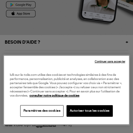
BESOIN D'AIDE ?
À PROPOS
Continuer sans accepter
NOS SERVICES
lulli-sur-la-toile.com utilise des cookies et technologies similaires à des fins de
performance, personnalisation, publicité et analyses, en collaboration avec des
partenaires tels que Google. Vous pouvez configurer vos choix via « Paramétrer »,
accepter l’ensemble des cookies (« J’accepte ») ou refuser ceux non strictement
SERVICE CLIENT
nécessaires (« Continuer sans accepter »). Pour en savoir plus sur l’utilisation de
vos données,
consulter notre politique de cookies
Paramètres des cookies
Autoriser tous les cookies
MODE DE PAIEMENT