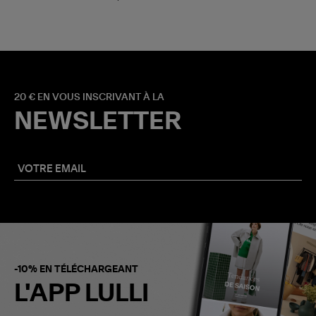
20 € EN VOUS INSCRIVANT À LA
NEWSLETTER
-10% EN TÉLÉCHARGEANT
L'APP LULLI