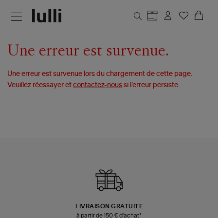
Aller au contenu principal
Une erreur est survenue.
Une erreur est survenue lors du chargement de cette page.
Veuillez réessayer et
contactez-nous
si l’erreur persiste.
LIVRAISON GRATUITE
à partir de 150 € d'achat*