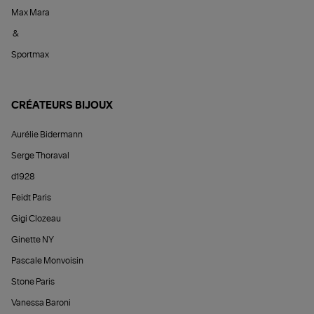
Max Mara
&
Sportmax
CRÉATEURS BIJOUX
Aurélie Bidermann
Serge Thoraval
d1928
Feidt Paris
Gigi Clozeau
Ginette NY
Pascale Monvoisin
Stone Paris
Vanessa Baroni