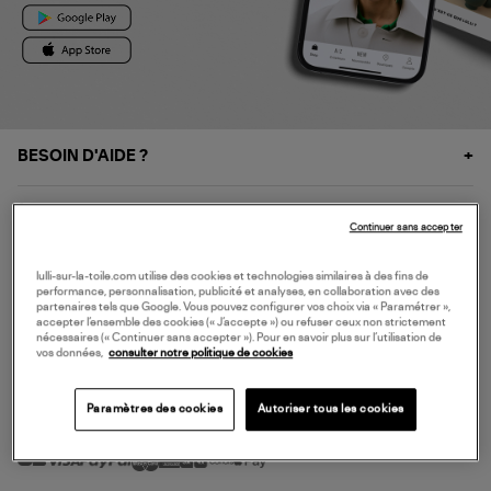
BESOIN D'AIDE ?
À PROPOS
Continuer sans accepter
NOS SERVICES
lulli-sur-la-toile.com utilise des cookies et technologies similaires à des fins de
performance, personnalisation, publicité et analyses, en collaboration avec des
partenaires tels que Google. Vous pouvez configurer vos choix via « Paramétrer »,
accepter l’ensemble des cookies (« J’accepte ») ou refuser ceux non strictement
SERVICE CLIENT
nécessaires (« Continuer sans accepter »). Pour en savoir plus sur l’utilisation de
vos données,
consulter notre politique de cookies
Paramètres des cookies
Autoriser tous les cookies
MODE DE PAIEMENT