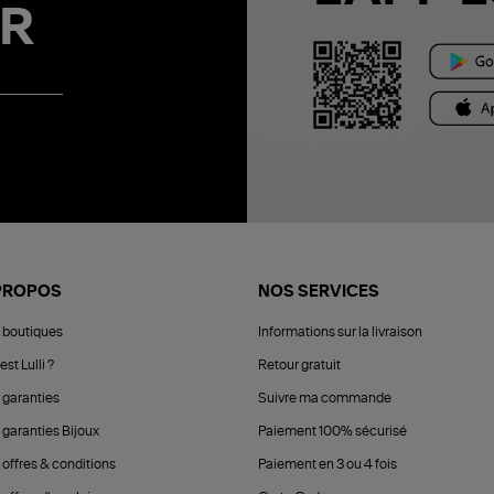
R
PROPOS
NOS SERVICES
 boutiques
Informations sur la livraison
est Lulli ?
Retour gratuit
 garanties
Suivre ma commande
 garanties Bijoux
Paiement 100% sécurisé
 offres & conditions
Paiement en 3 ou 4 fois