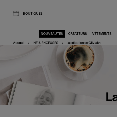
Aller au contenu principal
BOUTIQUES
NOUVEAUTÉS
CRÉATEURS
VÊTEMENTS
Accueil
INFLUENCEUSES
La sélection de Olivialvs
La