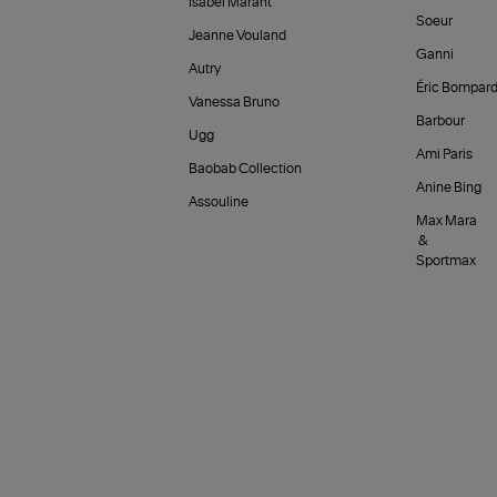
Isabel Marant
Soeur
Jeanne Vouland
Ganni
Autry
Éric Bompar
Vanessa Bruno
Barbour
Ugg
Ami Paris
Baobab Collection
Anine Bing
Assouline
Max Mara
&
Sportmax