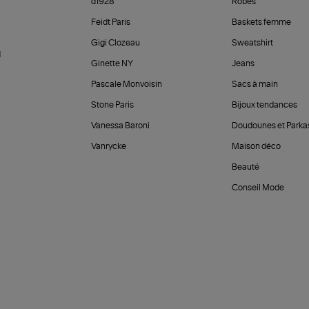
d1928
Robes
Feidt Paris
Baskets femme
Gigi Clozeau
Sweatshirt
d
Ginette NY
Jeans
Pascale Monvoisin
Sacs à main
Stone Paris
Bijoux tendances
Vanessa Baroni
Doudounes et Parka
Vanrycke
Maison déco
Beauté
Conseil Mode