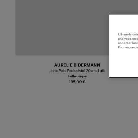
lulli-sur-la-t
analyses, en 
accepter l’en
Pour en savoir
AURELIE BIDERMANN
Jonc Pois, Exclusivité 20 ans Lulli
Taille unique
195,00 €