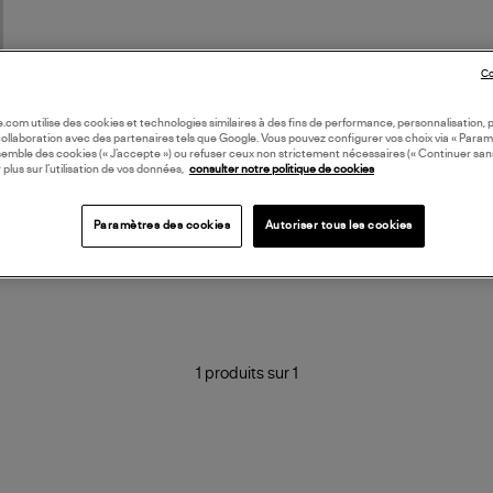
Co
oile.com utilise des cookies et technologies similaires à des fins de performance, personnalisation, p
collaboration avec des partenaires tels que Google. Vous pouvez configurer vos choix via « Param
semble des cookies (« J’accepte ») ou refuser ceux non strictement nécessaires (« Continuer san
 plus sur l’utilisation de vos données,
consulter notre politique de cookies
Paramètres des cookies
Autoriser tous les cookies
1 produits sur 1