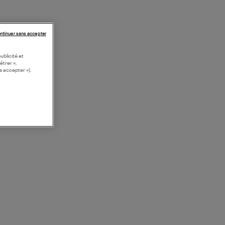
ntinuer sans accepter
ublicité et
étrer »,
s accepter »).