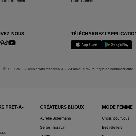
offres d'emploi
Carte Cadeau
IVEZ-NOUS
TÉLÉCHARGEZ L'APPLICATIO
© LULLI 2025 - Tous droits réservés -CGV-Plan du site-Politique de confidentialité
S PRÊT-À-
CRÉATEURS BIJOUX
MODE FEMME
Aurélie Bidermann
Choisi pour vous
Serge Thoraval
Best-Sellers
soe