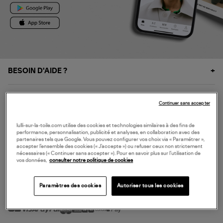
BESOIN D'AIDE ?
À PROPOS
Continuer sans accepter
NOS SERVICES
lulli-sur-la-toile.com utilise des cookies et technologies similaires à des fins de
performance, personnalisation, publicité et analyses, en collaboration avec des
partenaires tels que Google. Vous pouvez configurer vos choix via « Paramétrer »,
accepter l’ensemble des cookies (« J’accepte ») ou refuser ceux non strictement
SERVICE CLIENT
nécessaires (« Continuer sans accepter »). Pour en savoir plus sur l’utilisation de
vos données,
consulter notre politique de cookies
Paramètres des cookies
Autoriser tous les cookies
MODE DE PAIEMENT