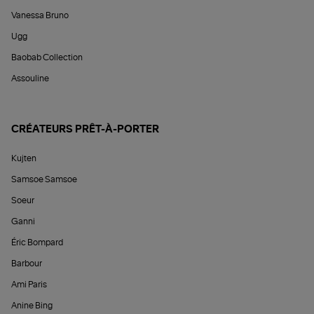
Vanessa Bruno
Ugg
Baobab Collection
Assouline
CRÉATEURS PRÊT-À-PORTER
Kujten
Samsoe Samsoe
Soeur
Ganni
Éric Bompard
Barbour
Ami Paris
Anine Bing