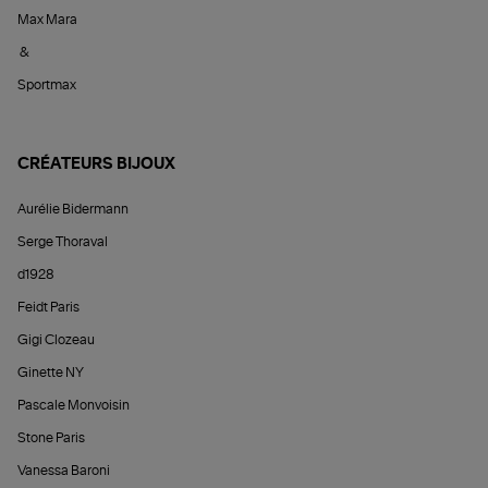
Max Mara
&
Sportmax
CRÉATEURS BIJOUX
Aurélie Bidermann
Serge Thoraval
d1928
Feidt Paris
Gigi Clozeau
Ginette NY
Pascale Monvoisin
Stone Paris
Vanessa Baroni