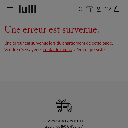
Aller au contenu principal
Une erreur est survenue.
Une erreur est survenue lors du chargement de cette page.
Veuillez réessayer et
contactez-nous
si l’erreur persiste.
LIVRAISON GRATUITE
à partir de 150 € d'achat*