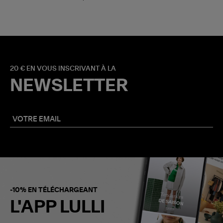
20 € EN VOUS INSCRIVANT À LA
NEWSLETTER
-10% EN TÉLÉCHARGEANT
L'APP LULLI