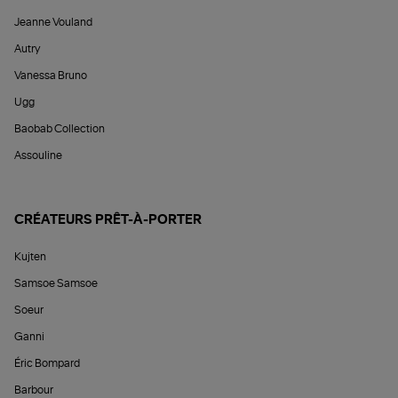
Jeanne Vouland
Autry
Vanessa Bruno
Ugg
Baobab Collection
Assouline
CRÉATEURS PRÊT-À-PORTER
Kujten
Samsoe Samsoe
Soeur
Ganni
Éric Bompard
Barbour