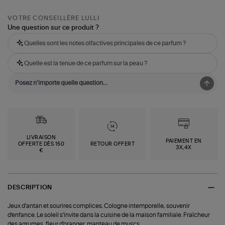
VOTRE CONSEILLÈRE LULLI
Une question sur ce produit ?
Quelles sont les notes olfactives principales de ce parfum ?
Quelle est la tenue de ce parfum sur la peau ?
LIVRAISON
PAIEMENT EN
OFFERTE DÈS 150
RETOUR OFFERT
3X,4X
€
DESCRIPTION
Jeux d'antan et sourires complices. Cologne intemporelle, souvenir
d'enfance. Le soleil s'invite dans la cuisine de la maison familiale. Fraîcheur
des agrumes, fleur d'oranger, manteau de muscs.