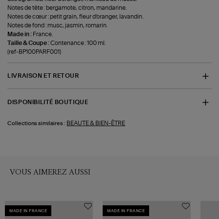
Notes de tête : bergamote, citron, mandarine.
Notes de cœur : petit grain, fleur d'oranger, lavandin.
Notes de fond : musc, jasmin, romarin.
Made in :
France.
Taille & Coupe :
Contenance : 100 ml.
(ref-BP100PARF001)
LIVRAISON ET RETOUR
DISPONIBILITÉ BOUTIQUE
BEAUTE & BIEN-ÊTRE
Collections similaires :
VOUS AIMEREZ AUSSI
MADE IN FRANCE
MADE IN FRANCE