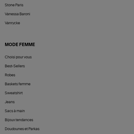
Stone Paris
Vanessa Baroni
Vanrycke
MODE FEMME
Choisi pour vous
Best-Sellers
Robes
Baskets femme
Sweatshirt
Jeans
Sacs à main
Bijoux tendances
Doudounes et Parkas