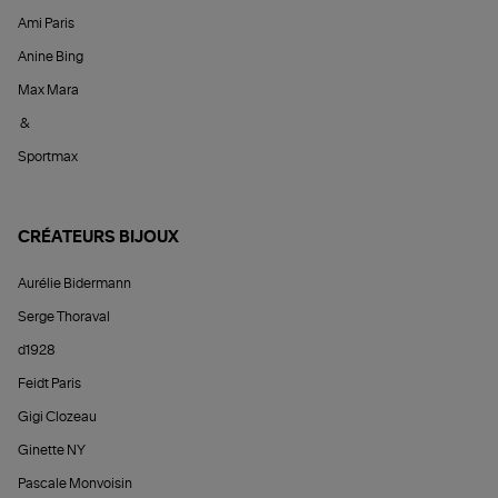
Ami Paris
Anine Bing
Max Mara
&
Sportmax
CRÉATEURS BIJOUX
Aurélie Bidermann
Serge Thoraval
d1928
Feidt Paris
Gigi Clozeau
Ginette NY
Pascale Monvoisin