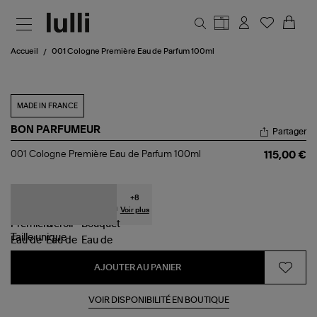
Aller au contenu principal
Accueil
001 Cologne Première Eau de Parfum 100ml
MADE IN FRANCE
BON PARFUMEUR
Partager
001
001 Cologne Première Eau de Parfum 100ml
115,00 €
Cologne
Première
Eau
de
+
8
Parfum
Voir plus
100ml
Taille
unique
AJOUTER AU PANIER
VOIR DISPONIBILITÉ EN BOUTIQUE