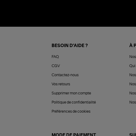
BESOIN D'AIDE ?
À 
FAQ
Nos
CGV
Qui 
Contactez-nous
Nos
Vos retours
Nos
Supprimer mon compte
Nos
Politique de confidentialité
Nos 
Préférences de cookies
MODE DE PAIEMENT
SU