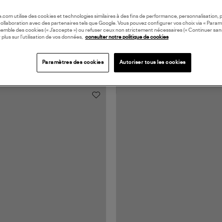
oile.com utilise des cookies et technologies similaires à des fins de performance, personnalisation, p
collaboration avec des partenaires tels que Google. Vous pouvez configurer vos choix via « Param
semble des cookies (« J’accepte ») ou refuser ceux non strictement nécessaires (« Continuer san
 plus sur l’utilisation de vos données,
consulter notre politique de cookies
Paramètres des cookies
Autoriser tous les cookies