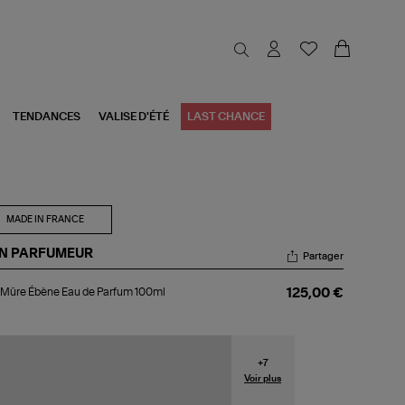
TENDANCES
VALISE D'ÉTÉ
LAST CHANCE
MADE IN FRANCE
N PARFUMEUR
Partager
3
Mûre Ébène Eau de Parfum 100ml
125,00 €
re
ène
u
rfum
+
7
0ml
Voir plus