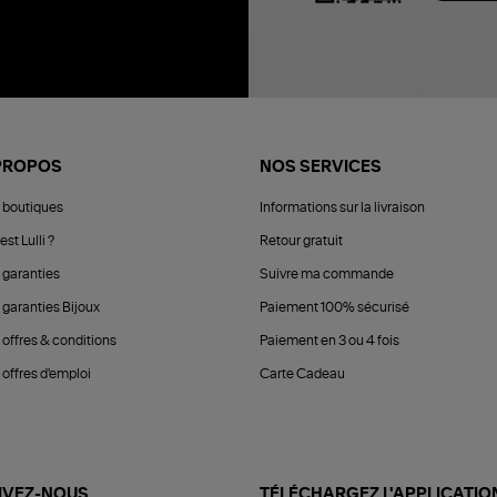
PROPOS
NOS SERVICES
 boutiques
Informations sur la livraison
est Lulli ?
Retour gratuit
 garanties
Suivre ma commande
 garanties Bijoux
Paiement 100% sécurisé
 offres & conditions
Paiement en 3 ou 4 fois
offres d'emploi
Carte Cadeau
IVEZ-NOUS
TÉLÉCHARGEZ L'APPLICATIO