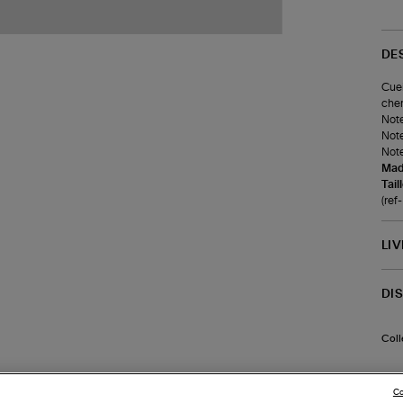
DE
Cuei
chem
Note
Note
Note
Made
Tail
(re
LI
DI
Coll
Co