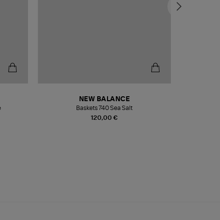
NEW BALANCE
e
Baskets 740 Sea Salt
Veste
120,00 €