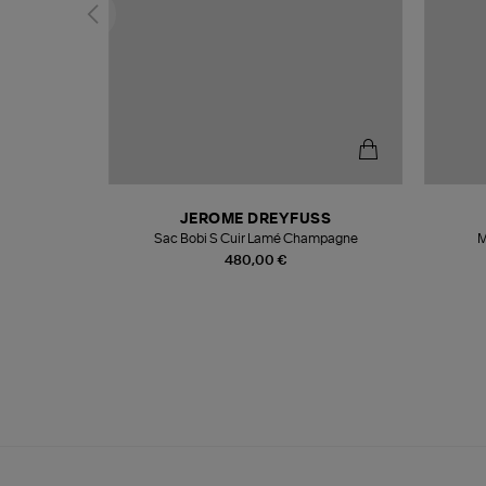
N
JEROME DREYFUSS
te
Sac Bobi S Cuir Lamé Champagne
M
480,00 €