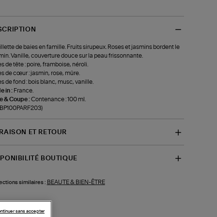
SCRIPTION
llette de baies en famille. Fruits sirupeux. Roses et jasmins bordent le
in. Vanille, couverture douce sur la peau frissonnante.
s de tête : poire, framboise, néroli.
s de cœur : jasmin, rose, mûre.
s de fond : bois blanc, musc, vanille.
 in :
France.
le & Coupe :
Contenance : 100 ml.
f-BP100PARF203)
VRAISON ET RETOUR
SPONIBILITÉ BOUTIQUE
BEAUTE & BIEN-ÊTRE
ections similaires :
ntinuer sans accepter