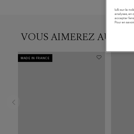
lulli-sur-la-t
analyses, en 
accepter l’en
Pour en savoir
VOUS AIMEREZ AUSSI
MADE IN FRANCE