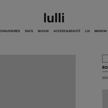
CHAUSSURES
SACS
BIJOUX
ACCESS & BEAUTÉ
LUI
MAISON
BO
20
203 
Mû
Éb
Ea
de
Pa
10