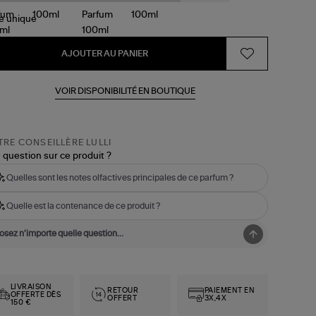
le
unique
AJOUTER AU PANIER
VOIR DISPONIBILITÉ EN BOUTIQUE
RE CONSEILLÈRE LULLI
 question sur ce produit ?
Quelles sont les notes olfactives principales de ce parfum ?
Quelle est la contenance de ce produit ?
LIVRAISON
RETOUR
PAIEMENT EN
OFFERTE DÈS
OFFERT
3X,4X
150 €