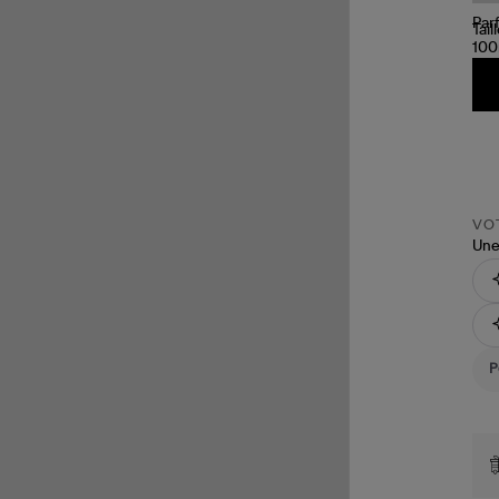
Tail
VOT
Une