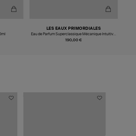
LES EAUX PRIMORDIALES
50ml
Eau de Parfum Superclassique Mécanique Intuitive,
9
100ml
190,00 €