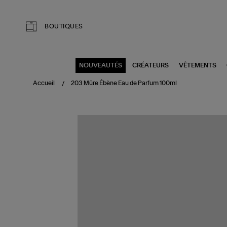
Aller au contenu principal
BOUTIQUES
NOUVEAUTÉS
CRÉATEURS
VÊTEMENTS
Accueil
203 Mûre Ébène Eau de Parfum 100ml