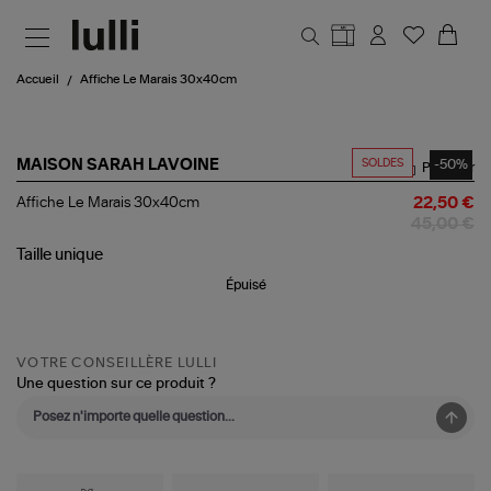
Aller au contenu principal
Accueil
Affiche Le Marais 30x40cm
SOLDES
-50%
MAISON SARAH LAVOINE
Partager
Affiche
Affiche Le Marais 30x40cm
22,50 €
Le
45,00 €
Marais
30x40cm
Taille
unique
Épuisé
VOTRE CONSEILLÈRE LULLI
Une question sur ce produit ?