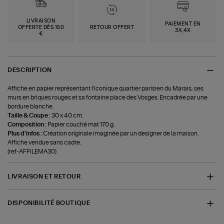
LIVRAISON
PAIEMENT EN
OFFERTE DÈS 150
RETOUR OFFERT
3X,4X
€
DESCRIPTION
Affiche en papier représentant l'iconique quartier parisien du Marais, ses
murs en briques rouges et sa fontaine place des Vosges. Encadrée par une
bordure blanche.
Taille & Coupe :
30 x 40 cm.
Composition :
Papier couché mat 170 g.
Plus d'infos :
Création originale imaginée par un designer de la maison.
Affiche vendue sans cadre.
(ref-AFFILEMA30)
LIVRAISON ET RETOUR
DISPONIBILITÉ BOUTIQUE