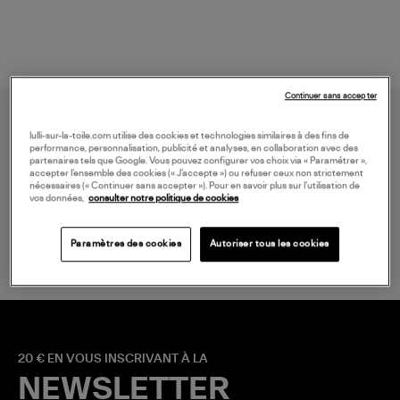
Continuer sans accepter
lulli-sur-la-toile.com utilise des cookies et technologies similaires à des fins de
performance, personnalisation, publicité et analyses, en collaboration avec des
partenaires tels que Google. Vous pouvez configurer vos choix via « Paramétrer »,
accepter l’ensemble des cookies (« J’accepte ») ou refuser ceux non strictement
nécessaires (« Continuer sans accepter »). Pour en savoir plus sur l’utilisation de
vos données,
consulter notre politique de cookies
LIVRAISON GRATUITE
à partir de 150 € d'achat*
Paramètres des cookies
Autoriser tous les cookies
20 € EN VOUS INSCRIVANT À LA
NEWSLETTER