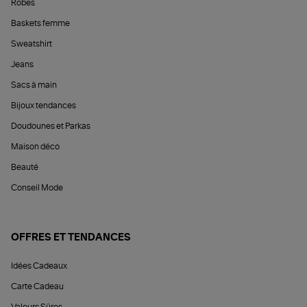
Robes
Baskets femme
Sweatshirt
Jeans
Sacs à main
Bijoux tendances
Doudounes et Parkas
Maison déco
Beauté
Conseil Mode
OFFRES ET TENDANCES
Idées Cadeaux
Carte Cadeau