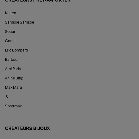
CRÉATEURS PRÊT-À-PORTER
Kujten
Samsoe Samsoe
Soeur
Ganni
Éric Bompard
Barbour
Ami Paris
Anine Bing
Max Mara
&
Sportmax
CRÉATEURS BIJOUX