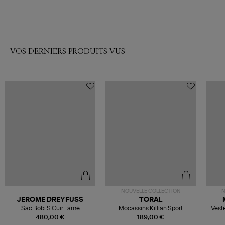
VOS DERNIERS PRODUITS VUS
NOUVELLE COLLECTION
N
JEROME DREYFUSS
TORAL
Sac Bobi S Cuir Lamé
Mocassins Killian Sport
Veste
Champagne
Mousse
480,00 €
189,00 €