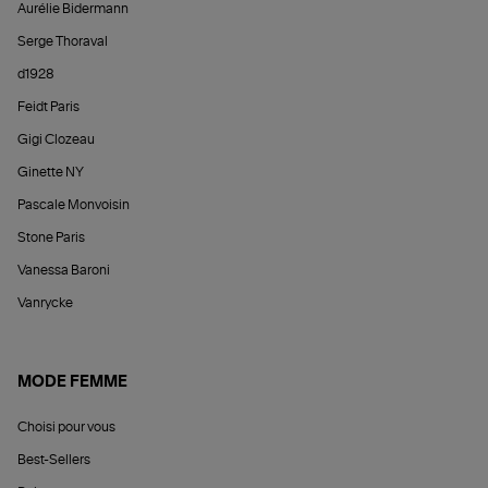
Aurélie Bidermann
Serge Thoraval
d1928
Feidt Paris
Gigi Clozeau
Ginette NY
Pascale Monvoisin
Stone Paris
Vanessa Baroni
Vanrycke
MODE FEMME
Choisi pour vous
Best-Sellers