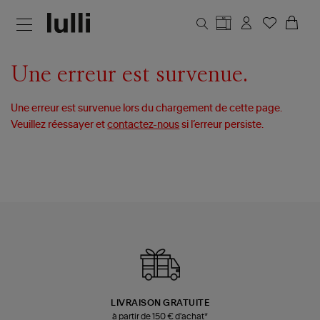
Aller au contenu principal
Une erreur est survenue.
Une erreur est survenue lors du chargement de cette page.
Veuillez réessayer et
contactez-nous
si l’erreur persiste.
LIVRAISON GRATUITE
à partir de 150 € d'achat*