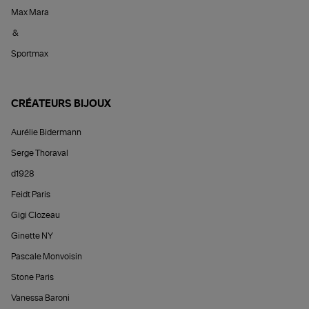
Max Mara
&
Sportmax
CRÉATEURS BIJOUX
Aurélie Bidermann
Serge Thoraval
d1928
Feidt Paris
Gigi Clozeau
Ginette NY
Pascale Monvoisin
Stone Paris
Vanessa Baroni