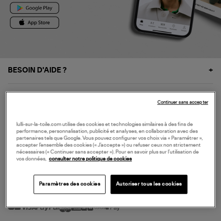
BESOIN D'AIDE ?
À PROPOS
Continuer sans accepter
NOS SERVICES
lulli-sur-la-toile.com utilise des cookies et technologies similaires à des fins de
performance, personnalisation, publicité et analyses, en collaboration avec des
partenaires tels que Google. Vous pouvez configurer vos choix via « Paramétrer »,
accepter l’ensemble des cookies (« J’accepte ») ou refuser ceux non strictement
SERVICE CLIENT
nécessaires (« Continuer sans accepter »). Pour en savoir plus sur l’utilisation de
vos données,
consulter notre politique de cookies
Paramètres des cookies
Autoriser tous les cookies
MODE DE PAIEMENT