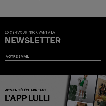
20 € EN VOUS INSCRIVANT À LA
NEWSLETTER
-10% EN TÉLÉCHARGEANT
L'APP LULLI