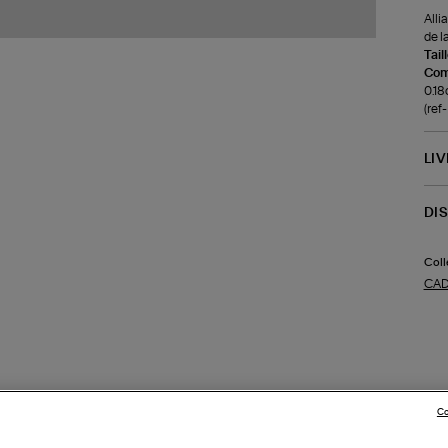
Alli
de l
Tail
Com
0.18c
(re
LI
DI
Coll
CA
Co