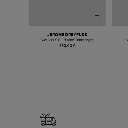
N
JEROME DREYFUSS
te
Sac Bobi S Cuir Lamé Champagne
M
480,00 €