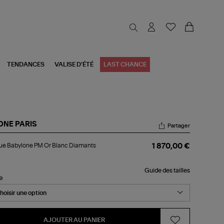
TENDANCES
VALISE D'ÉTÉ
LAST CHANCE
ONE PARIS
Partager
gue
ue Babylone PM Or Blanc Diamants
1 870,00 €
bylone
Guide des tailles
nc
le
amants
AJOUTER AU PANIER