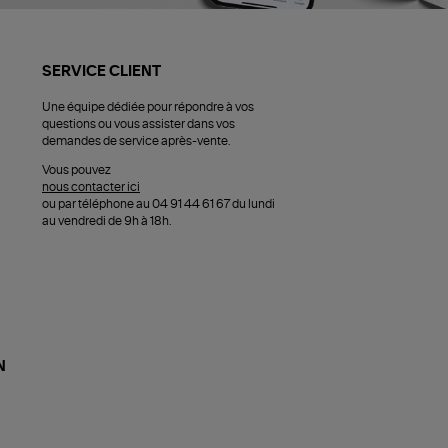
SERVICE CLIENT
Une équipe dédiée pour répondre à vos
questions ou vous assister dans vos
demandes de service après-vente.
Vous pouvez
nous contacter ici
ou par téléphone au 04 91 44 61 67 du lundi
au vendredi de 9h à 18h.
N