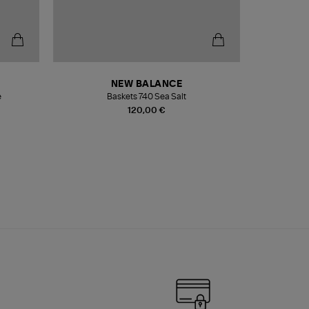
NEW BALANCE
e
Baskets 740 Sea Salt
Veste
120,00 €