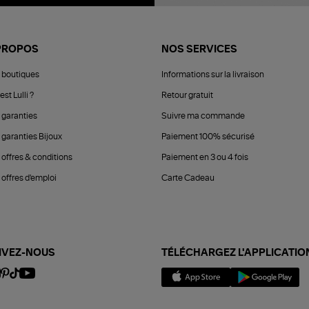
PROPOS
NOS SERVICES
 boutiques
Informations sur la livraison
est Lulli ?
Retour gratuit
 garanties
Suivre ma commande
 garanties Bijoux
Paiement 100% sécurisé
 offres & conditions
Paiement en 3 ou 4 fois
offres d'emploi
Carte Cadeau
IVEZ-NOUS
TÉLÉCHARGEZ L'APPLICATIO