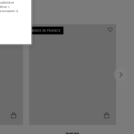
ublicité et
étrer »,
s accepter »).
MADE IN FRANCE