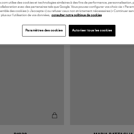
oile.com utilise des cookies et technologies similaires à des fins de performance, personnalisation, p
collaboration avec des partenaires tels que Google. Vous pouvez configurer vos choix via « Param
semble des cookies (« J’accepte ») ou refuser ceux non strictement nécessaires (« Continuer san
 plus sur l’utilisation de vos données,
consulter notre politique de cookies
Paramètres des cookies
Autoriser tous les cookies
RANCE