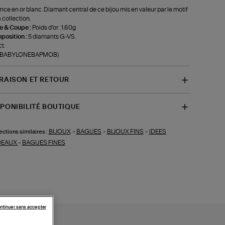
ance en or blanc. Diamant central de ce bijou mis en valeur par le motif
a collection.
le & Coupe :
Poids d’or : 1.60g
position :
5 diamants G-VS.
t.
f-BABYLONEBAPMOB)
VRAISON ET RETOUR
SPONIBILITÉ BOUTIQUE
BIJOUX
-
BAGUES
-
BIJOUX FINS
-
IDEES
ections similaires :
DEAUX
-
BAGUES FINES
ntinuer sans accepter