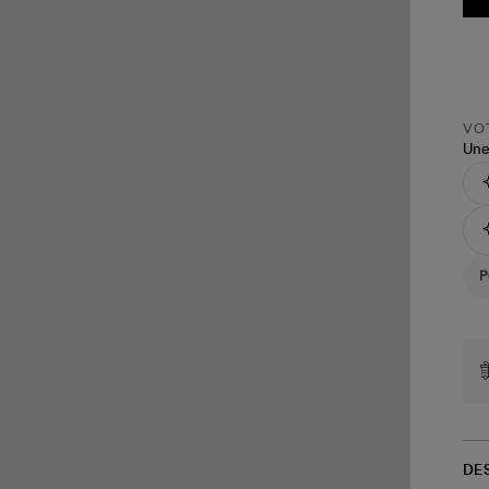
VOT
Une
DE