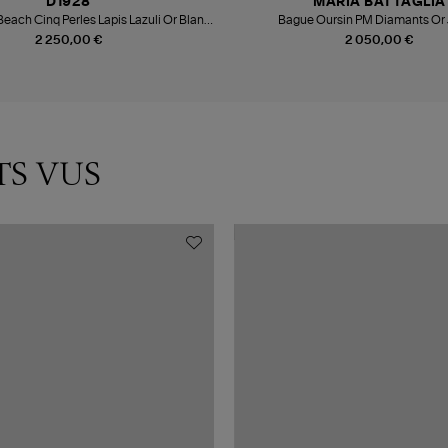
D1928
MARIA BATTAGLIA
each Cinq Perles Lapis Lazuli Or Blanc
Bague Oursin PM Diamants Or
Diamants
2 250,00 €
2 050,00 €
TS VUS