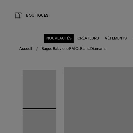
Aller au contenu principal
BOUTIQUES
NOUVEAUTÉS
CRÉATEURS
VÊTEMENTS
Accueil
Bague Babylone PM Or Blanc Diamants