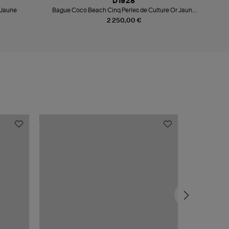
D1928
 Jaune
Bague Coco Beach Cinq Perles de Culture Or Jaune
Diamants
2 250,00 €