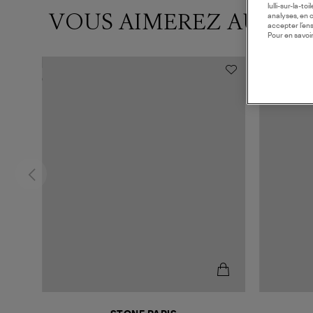
lulli-sur-la-t
VOUS AIMEREZ AUSSI
analyses, en 
accepter l’en
Pour en savoir
MADE IN F