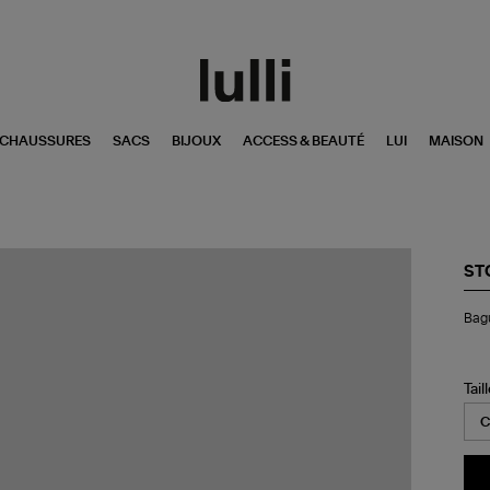
CHAUSSURES
SACS
BIJOUX
ACCESS & BEAUTÉ
LUI
MAISON
ST
Ba
Bag
Ba
PM
Or
Bla
Tail
Di