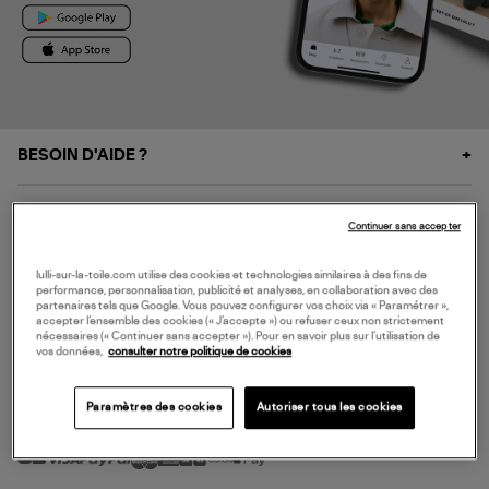
BESOIN D'AIDE ?
À PROPOS
Continuer sans accepter
NOS SERVICES
lulli-sur-la-toile.com utilise des cookies et technologies similaires à des fins de
performance, personnalisation, publicité et analyses, en collaboration avec des
partenaires tels que Google. Vous pouvez configurer vos choix via « Paramétrer »,
accepter l’ensemble des cookies (« J’accepte ») ou refuser ceux non strictement
SERVICE CLIENT
nécessaires (« Continuer sans accepter »). Pour en savoir plus sur l’utilisation de
vos données,
consulter notre politique de cookies
Paramètres des cookies
Autoriser tous les cookies
MODE DE PAIEMENT