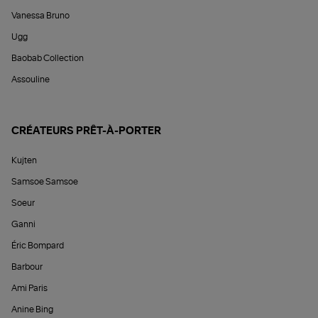
Vanessa Bruno
Ugg
Baobab Collection
Assouline
CRÉATEURS PRÊT-À-PORTER
Kujten
Samsoe Samsoe
Soeur
Ganni
Éric Bompard
Barbour
Ami Paris
Anine Bing