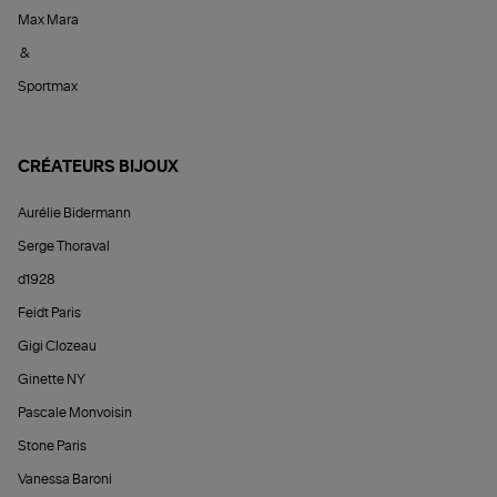
Max Mara
&
Sportmax
CRÉATEURS BIJOUX
Aurélie Bidermann
Serge Thoraval
d1928
Feidt Paris
Gigi Clozeau
Ginette NY
Pascale Monvoisin
Stone Paris
Vanessa Baroni