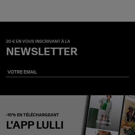
20 € EN VOUS INSCRIVANT À LA
NEWSLETTER
-10% EN TÉLÉCHARGEANT
L'APP LULLI