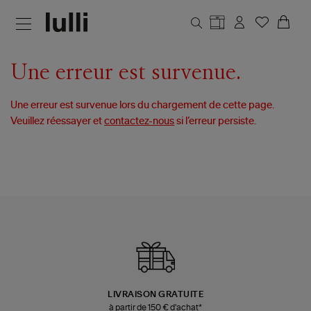
Aller au contenu principal
Une erreur est survenue.
Une erreur est survenue lors du chargement de cette page.
Veuillez réessayer et
contactez-nous
si l’erreur persiste.
LIVRAISON GRATUITE
à partir de 150 € d'achat*