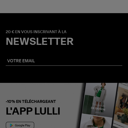
20 € EN VOUS INSCRIVANT À LA
NEWSLETTER
-10% EN TÉLÉCHARGEANT
L'APP LULLI