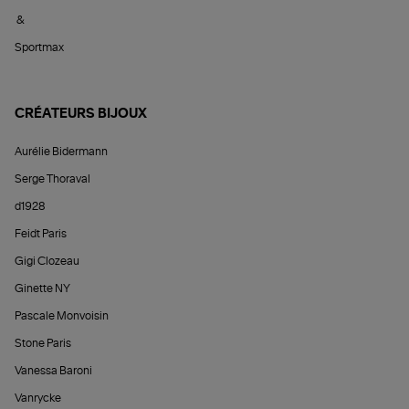
&
Sportmax
CRÉATEURS BIJOUX
Aurélie Bidermann
Serge Thoraval
d1928
Feidt Paris
Gigi Clozeau
Ginette NY
Pascale Monvoisin
Stone Paris
Vanessa Baroni
Vanrycke