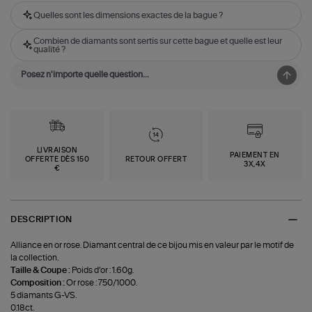
Quelles sont les dimensions exactes de la bague ?
Combien de diamants sont sertis sur cette bague et quelle est leur
qualité ?
LIVRAISON
PAIEMENT EN
OFFERTE DÈS 150
RETOUR OFFERT
3X,4X
€
DESCRIPTION
Alliance en or rose. Diamant central de ce bijou mis en valeur par le motif de
la collection.
Taille & Coupe :
Poids d’or : 1.60g.
Composition :
Or rose : 750/1000.
5 diamants G-VS.
0.18ct.