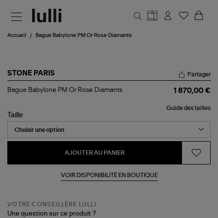
Aller au contenu principal
Accueil
Bague Babylone PM Or Rose Diamants
STONE PARIS
Partager
Bague
Bague Babylone PM Or Rose Diamants
1 870,00 €
Babylone
PM
Guide des tailles
Or
Taille
Rose
Diamants
AJOUTER AU PANIER
VOIR DISPONIBILITÉ EN BOUTIQUE
VOTRE CONSEILLÈRE LULLI
Une question sur ce produit ?