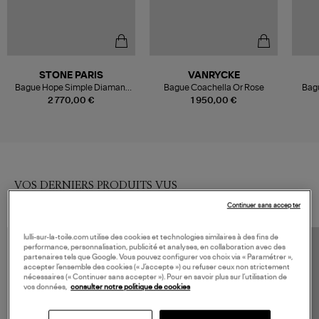
STONE PARIS
VANRYCKE
Bague Hope Simple Diamant
Bague Coachella Or Rose
Bagu
Emeraude Or Jaune
2 770,00 €
1 950,00 €
VOS DERNIERS PRODUITS VUS
Continuer sans accepter
lulli-sur-la-toile.com utilise des cookies et technologies similaires à des fins de
performance, personnalisation, publicité et analyses, en collaboration avec des
partenaires tels que Google. Vous pouvez configurer vos choix via « Paramétrer »,
accepter l’ensemble des cookies (« J’accepte ») ou refuser ceux non strictement
nécessaires (« Continuer sans accepter »). Pour en savoir plus sur l’utilisation de
vos données,
consulter notre politique de cookies