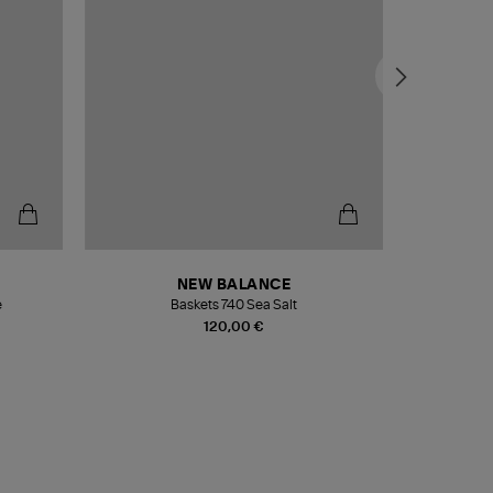
NEW BALANCE
e
Baskets 740 Sea Salt
Veste
120,00 €