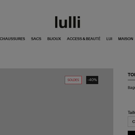
CHAUSSURES
SACS
BIJOUX
ACCESS & BEAUTÉ
LUI
MAISON
TO
-40%
SOLDES
Ba
Bagu
Ba
Op
Zir
Ar
Tail