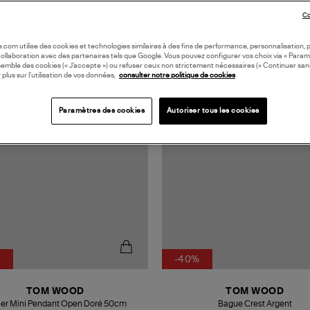
Co
oile.com utilise des cookies et technologies similaires à des fins de performance, personnalisation, p
collaboration avec des partenaires tels que Google. Vous pouvez configurer vos choix via « Param
semble des cookies (« J’accepte ») ou refuser ceux non strictement nécessaires (« Continuer san
 plus sur l’utilisation de vos données,
consulter notre politique de cookies
Paramètres des cookies
Autoriser tous les cookies
%
-40%
TOM WOOD
TOM WOOD
ier Mini Pendant Open Doré 50cm
Bague Crest Argent