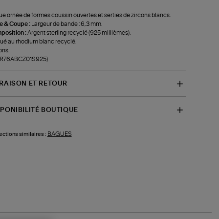
e ornée de formes coussin ouvertes et serties de zircons blancs.
le & Coupe :
Largeur de bande : 6,3 mm.
position :
Argent sterling recyclé (925 millièmes).
ué au rhodium blanc recyclé.
ons.
f-R76ABCZ01S925)
VRAISON ET RETOUR
SPONIBILITÉ BOUTIQUE
BAGUES
ections similaires :