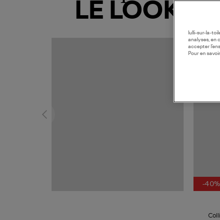
LE LOOK
lulli-sur-la-t
analyses, en 
accepter l’en
Pour en savoir
-40
Coll