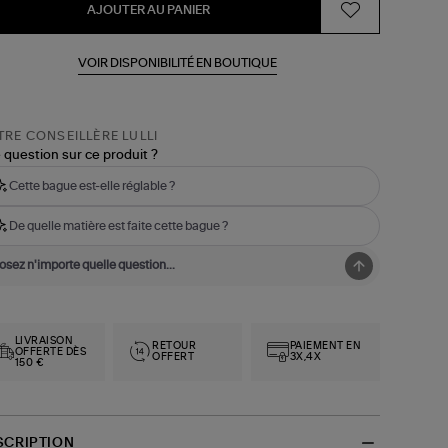
AJOUTER AU PANIER
VOIR DISPONIBILITÉ EN BOUTIQUE
RE CONSEILLÈRE LULLI
 question sur ce produit ?
Cette bague est-elle réglable ?
De quelle matière est faite cette bague ?
LIVRAISON
RETOUR
PAIEMENT EN
OFFERTE DÈS
OFFERT
3X,4X
150 €
SCRIPTION