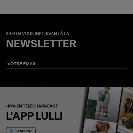
20 € EN VOUS INSCRIVANT À LA
NEWSLETTER
-10% EN TÉLÉCHARGEANT
L'APP LULLI