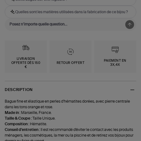
Quelles sont les matières utilisées dans la fabrication de ce bijou ?
LIVRAISON
PAIEMENT EN
OFFERTE DÈS 150
RETOUR OFFERT
3X,4X
€
DESCRIPTION
Bague fine et élastique en perles d'hématites dorées, avec pierre centrale
dans les tons orange et rose.
Made in :
Marseille, France.
Taille & Coupe :
Taille Unique.
Composition :
Hématite.
Conseil d'entretien :
Il est recommandé d'éviter le contact avec les produits
ménagers, les cosmétiques, la mer ou la piscine et de retirez vos bijoux pour
dormir ou faire du sport.