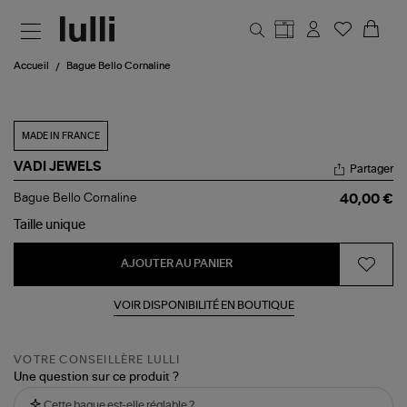
Aller au contenu principal
Accueil
Bague Bello Cornaline
MADE IN FRANCE
VADI JEWELS
Partager
Bague
Bague Bello Cornaline
40,00 €
Bello
Cornaline
Taille
unique
AJOUTER AU PANIER
VOIR DISPONIBILITÉ EN BOUTIQUE
VOTRE CONSEILLÈRE LULLI
Une question sur ce produit ?
Cette bague est-elle réglable ?