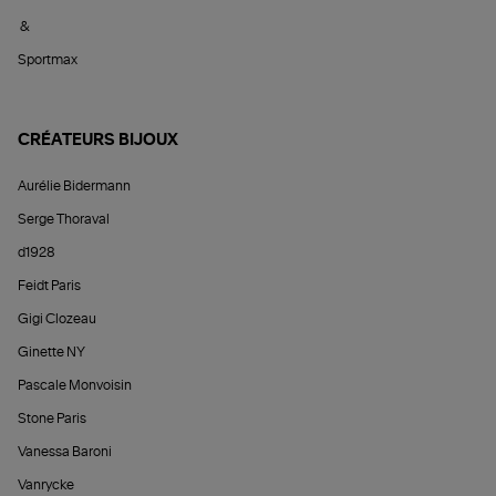
&
Sportmax
CRÉATEURS BIJOUX
Aurélie Bidermann
Serge Thoraval
d1928
Feidt Paris
Gigi Clozeau
Ginette NY
Pascale Monvoisin
Stone Paris
Vanessa Baroni
Vanrycke