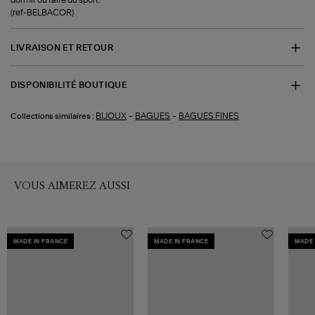
(ref-BELBACOR)
LIVRAISON ET RETOUR
DISPONIBILITÉ BOUTIQUE
-
-
BIJOUX
BAGUES
BAGUES FINES
Collections similaires :
VOUS AIMEREZ AUSSI
MADE IN FRANCE
MADE IN FRANCE
MADE 